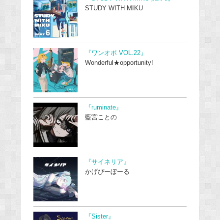
STUDY WITH MIKU
『ワンオポ VOL.22』
Wonderful★opportunity!
『ruminate』
藍宮ことの
『サイネリア』
かげぴーぼーる
『Sister』