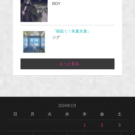
ROY
『朝凪ぐ / 朱夏氷菓』
ジグ
...もっと見る
2024年2月
日
月
火
水
木
金
土
1
2
3