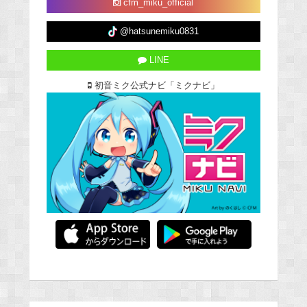
cfm_miku_official
@hatsunemiku0831
LINE
初音ミク公式ナビ「ミクナビ」