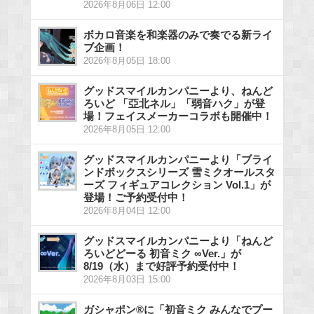
2026年8月06日 12:00
ボカロ音楽を和楽器のみで奏でる新ライ
ブ企画！
2026年8月05日 18:00
グッドスマイルカンパニーより、ねんど
ろいど 「亞北ネル」「弱音ハク」が登
場！フェイスメーカーコラボも開催中！
2026年8月05日 12:00
グッドスマイルカンパニーより「ブライ
ンドボックスシリーズ 雪ミクオールスタ
ーズ フィギュアコレクション Vol.1」が
登場！ご予約受付中！
2026年8月04日 12:00
グッドスマイルカンパニーより「ねんど
ろいどどーる 初音ミク ∞Ver.」が
8/19（水）まで好評予約受付中！
2026年8月03日 15:00
ガシャポン®に「初音ミク みんなでプー