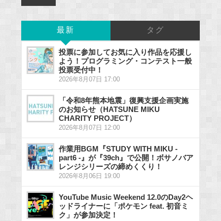
最新
タグ
投票に参加してお気に入り作品を応援し
よう！プログラミング・コンテスト一般
投票受付中！
2026年8月07日 17:00
「令和8年熊本地震」復興支援企画実施
のお知らせ（HATSUNE MIKU
CHARITY PROJECT）
2026年8月07日 12:00
作業用BGM『STUDY WITH MIKU -
part6 -』が『39ch』で公開！ボサノバア
レンジシリーズの締めくくり！
2026年8月06日 19:00
YouTube Music Weekend 12.0のDay2ヘ
ッドライナーに「ポケモン feat. 初音ミ
ク」が参加決定！