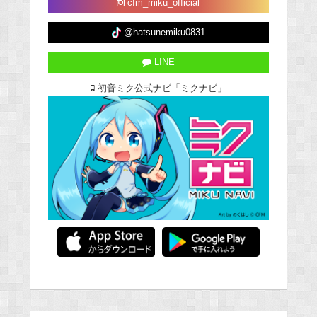
cfm_miku_official
@hatsunemiku0831
LINE
初音ミク公式ナビ「ミクナビ」