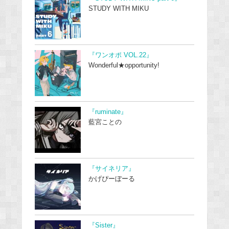
STUDY WITH MIKU
『ワンオポ VOL.22』
Wonderful★opportunity!
『ruminate』
藍宮ことの
『サイネリア』
かげぴーぼーる
『Sister』