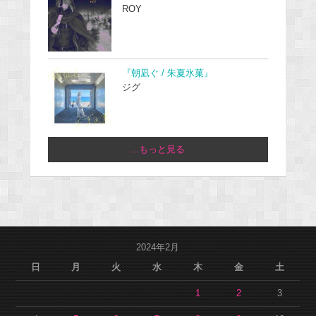
ROY
『朝凪ぐ / 朱夏氷菓』
ジグ
...もっと見る
2024年2月
日
月
火
水
木
金
土
1
2
3