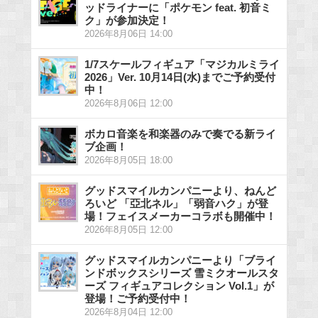
ッドライナーに「ポケモン feat. 初音ミ
ク」が参加決定！
2026年8月06日 14:00
1/7スケールフィギュア「マジカルミライ
2026」Ver. 10月14日(水)までご予約受付
中！
2026年8月06日 12:00
ボカロ音楽を和楽器のみで奏でる新ライ
ブ企画！
2026年8月05日 18:00
グッドスマイルカンパニーより、ねんど
ろいど 「亞北ネル」「弱音ハク」が登
場！フェイスメーカーコラボも開催中！
2026年8月05日 12:00
グッドスマイルカンパニーより「ブライ
ンドボックスシリーズ 雪ミクオールスタ
ーズ フィギュアコレクション Vol.1」が
登場！ご予約受付中！
2026年8月04日 12:00