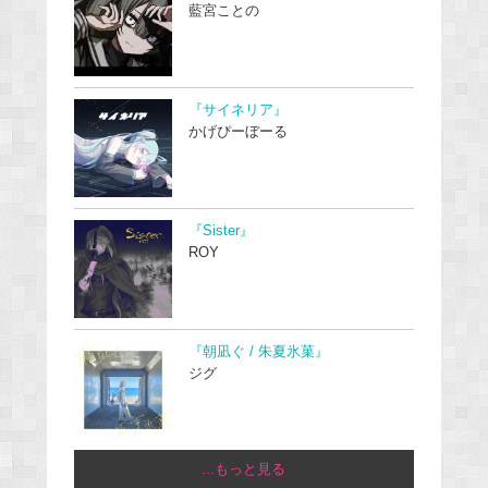
藍宮ことの
『サイネリア』
かげぴーぼーる
『Sister』
ROY
『朝凪ぐ / 朱夏氷菓』
ジグ
...もっと見る