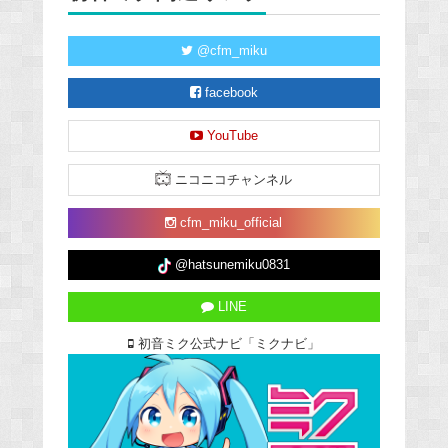
@cfm_miku
facebook
YouTube
ニコニコチャンネル
cfm_miku_official
@hatsunemiku0831
LINE
初音ミク公式ナビ「ミクナビ」