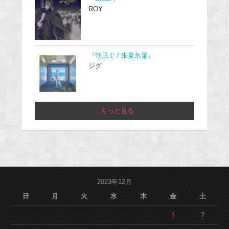
ROY
『朝凪ぐ / 朱夏氷菓』
ジグ
...もっと見る
2023年12月
日
月
火
水
木
金
土
1
2