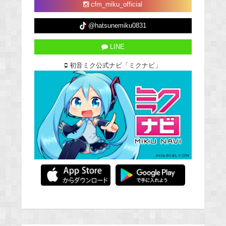
cfm_miku_official
@hatsunemiku0831
LINE
初音ミク公式ナビ「ミクナビ」