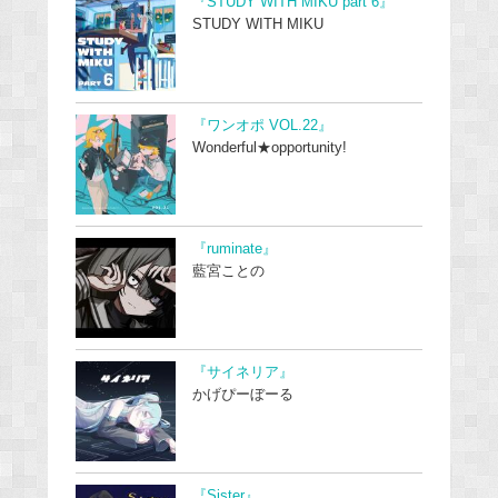
『STUDY WITH MIKU part 6』
STUDY WITH MIKU
『ワンオポ VOL.22』
Wonderful★opportunity!
『ruminate』
藍宮ことの
『サイネリア』
かげぴーぼーる
『Sister』