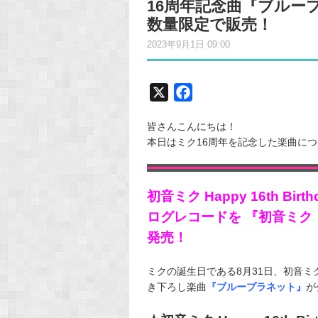
16周年記念曲『ブルー
数量限定で販売！
2023年9月1日 09:00
X
F
a
皆さんこんにちは！
c
本日はミク16周年を記念した楽曲に
e
b
o
初音ミク Happy 16th B
o
ログレコードを 『初音ミク「
k
発売！
ミクの誕生日である8月31日、初音ミク Hap
き下ろし楽曲
『ブループラネット』
が