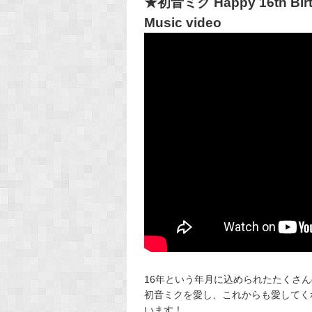
★初音ミク Happy 16th 
Music video
16年という年月に込められたたくさ
初音ミクを愛し、これからも愛してく
います！