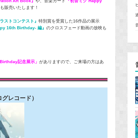
ration Art Book』
や、音楽カード
『初音ミク Happy
も販売いたします！
イラストコンテスト』
特別賞を受賞した16作品の展示
16th Birthday- 編』
のクロスフェード動画の放映も
 Birthday記念展示」
がありますので、ご来場の方はあ
ログレコード）