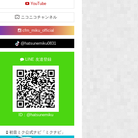
YouTube
ニコニコチャンネル
cfm_miku_official
@hatsunemiku0831
LINE 友達登録
ID：@hatsunemiku
初音ミク公式ナビ「ミクナビ」