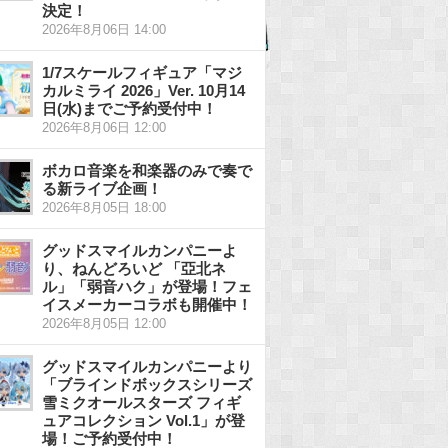
決定！
2026年8月06日 14:00
1/7スケールフィギュア「マジ
カルミライ 2026」Ver. 10月14
日(水)までご予約受付中！
2026年8月06日 12:00
ボカロ音楽を和楽器のみで奏で
る新ライブ企画！
2026年8月05日 18:00
グッドスマイルカンパニーよ
り、ねんどろいど 「亞北ネ
ル」「弱音ハク」が登場！フェ
イスメーカーコラボも開催中！
2026年8月05日 12:00
グッドスマイルカンパニーより
「ブラインドボックスシリーズ
雪ミクオールスターズ フィギ
ュアコレクション Vol.1」が登
場！ご予約受付中！