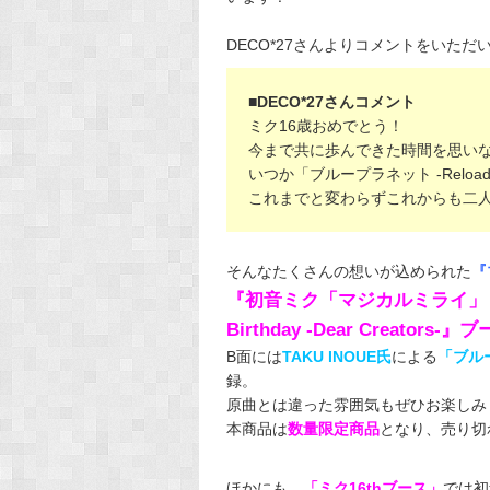
DECO*27さんよりコメントをいただ
■DECO*27さんコメント
ミク16歳おめでとう！
今まで共に歩んできた時間を思い
いつか「ブループラネット -Relo
これまでと変わらずこれからも二
そんなたくさんの想いが込められた
『
『初音ミク「マジカルミライ」 202
Birthday ‐Dear Creato
B面には
TAKU INOUE氏
による
「ブループ
録。
原曲とは違った雰囲気もぜひお楽しみ
本商品は
数量限定商品
となり、売り切
ほかにも、
「ミク16thブース」
では初