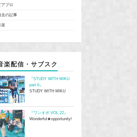
ピアプロ
過去の記事
音楽
音楽配信・サブスク
『STUDY WITH MIKU
part 6』
STUDY WITH MIKU
『ワンオポ VOL.22』
Wonderful★opportunity!