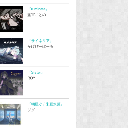
『ruminate』
藍宮ことの
『サイネリア』
かげぴーぼーる
『Sister』
ROY
『朝凪ぐ / 朱夏氷菓』
ジグ