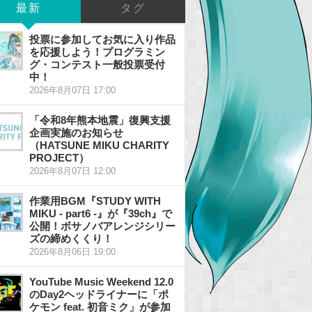
最新
タグ
投票に参加してお気に入り作品
を応援しよう！プログラミン
グ・コンテスト一般投票受付
中！
2026年8月07日 17:00
「令和8年熊本地震」復興支援
企画実施のお知らせ
（HATSUNE MIKU CHARITY
PROJECT）
2026年8月07日 12:00
作業用BGM『STUDY WITH
MIKU - part6 -』が『39ch』で
公開！ボサノバアレンジシリー
ズの締めくくり！
2026年8月06日 19:00
YouTube Music Weekend 12.0
のDay2ヘッドライナーに「ポ
ケモン feat. 初音ミク」が参加