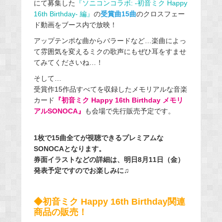
にて募集した
『ソニコンコラボ: -初音ミク Happy
16th Birthday- 編』
の
受賞曲15曲
のクロスフェー
ド動画をブース内で放映！
アップテンポな曲からバラードなど…楽曲によっ
て雰囲気を変えるミクの歌声にもぜひ耳をすませ
てみてくださいね…！
そして…
受賞作15作品すべてを収録したメモリアルな音楽
カード
『初音ミク Happy 16th Birthday メモリ
アルSONOCA』
も会場で先行販売予定です。
1枚で15曲全てが視聴できるプレミアムな
SONOCAとなります。
券面イラストなどの詳細は、明日8月11日（金）
発表予定ですのでお楽しみに♫
◆初音ミク Happy 16th Birthday関連
商品の販売！