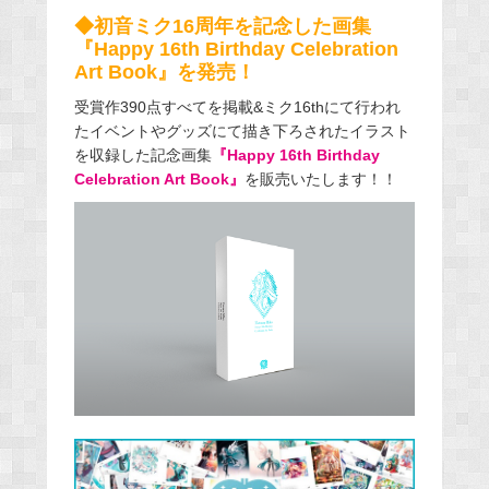
◆初音ミク16周年を記念した画集
『Happy 16th Birthday Celebration
Art Book』を発売！
受賞作390点すべてを掲載&ミク16thにて行われ
たイベントやグッズにて描き下ろされたイラスト
を収録した記念画集
『Happy 16th Birthday
Celebration Art Book』
を販売いたします！！