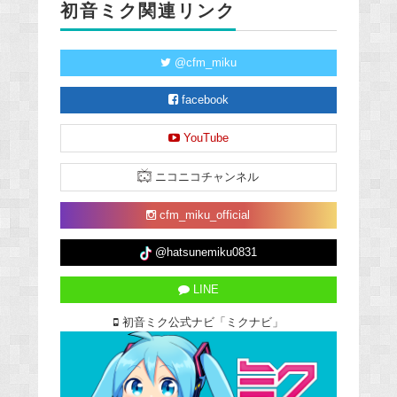
初音ミク関連リンク
@cfm_miku
facebook
YouTube
ニコニコチャンネル
cfm_miku_official
@hatsunemiku0831
LINE
初音ミク公式ナビ「ミクナビ」