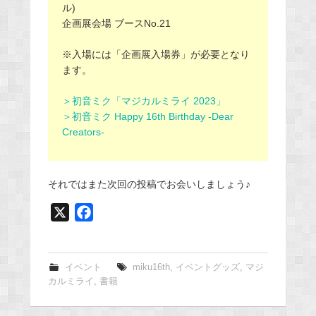
ル)
企画展会場 ブースNo.21
※入場には「企画展入場券」が必要となり
ます。
＞初音ミク「マジカルミライ 2023」
＞初音ミク Happy 16th Birthday ‐Dear
Creators‐
それではまた次回の投稿でお会いしましょう♪
X
F
a
c
e
イベント
miku16th
,
イベントグッズ
,
マジ
カルミライ
,
書籍
b
o