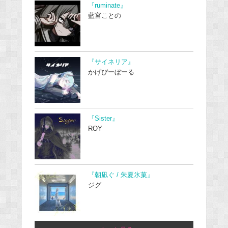
『ruminate』
藍宮ことの
『サイネリア』
かげぴーぼーる
『Sister』
ROY
『朝凪ぐ / 朱夏氷菓』
ジグ