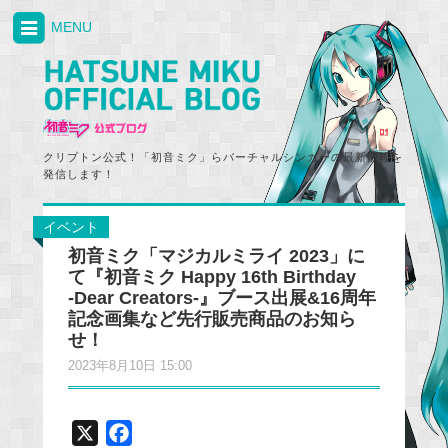
MENU
クリプトン公式！「初音ミク」らバーチャルシンガーの最新情報を
発信します！
イベント
初音ミク「マジカルミライ 2023」に
て『初音ミク Happy 16th Birthday
‐Dear Creators‐』ブース出展&16周年
記念画集など先行販売商品のお知ら
せ！
2023年8月10日 15:00
X
F