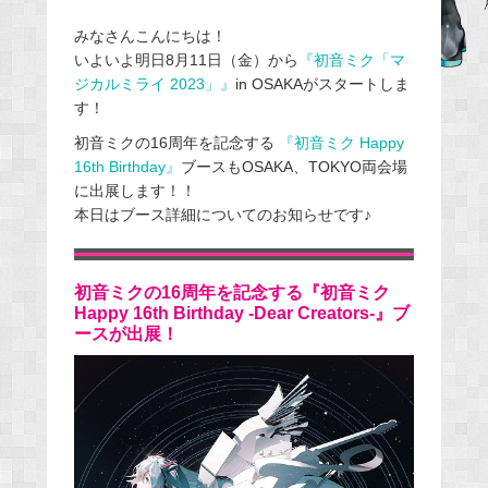
a
みなさんこんにちは！
c
いよいよ明日8月11日（金）から
『初音ミク「マ
e
ジカルミライ 2023」』
in OSAKAがスタートしま
b
す！
o
初音ミクの16周年を記念する
『初音ミク Happy
o
16th Birthday』
ブースもOSAKA、TOKYO両会場
k
に出展します！！
本日はブース詳細についてのお知らせです♪
初音ミクの16周年を記念する『初音ミク
Happy 16th Birthday ‐Dear Creators‐』ブ
ースが出展！