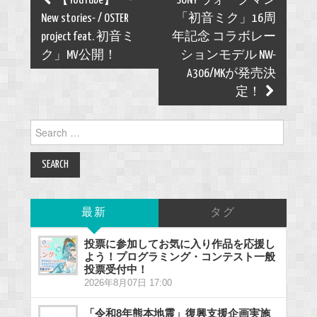
【YouTube】「-
SONY ウォークマン
navigation
New stories- / OSTER
「初音ミク」16周
project feat. 初音ミ
年記念 コラボレー
ク」MV公開！
ションモデル NW-
A306/MKが発売決
定！
Search
for:
最新
タグ
投票に参加してお気に入り作品を応援し
よう！プログラミング・コンテスト一般
投票受付中！
2026年8月07日 17:00
「令和8年熊本地震」復興支援企画実施