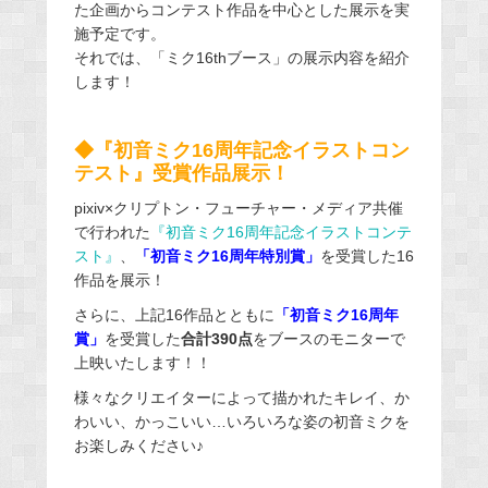
た企画からコンテスト作品を中心とした展示を実
施予定です。
それでは、「ミク16thブース」の展示内容を紹介
します！
◆『初音ミク16周年記念イラストコン
テスト』受賞作品展示！
pixiv×クリプトン・フューチャー・メディア共催
で行われた
『初音ミク16周年記念イラストコンテ
スト』
、
「初音ミク16周年特別賞」
を受賞した16
作品を展示！
さらに、上記16作品とともに
「初音ミク16周年
賞」
を受賞した
合計390点
をブースのモニターで
上映いたします！！
様々なクリエイターによって描かれたキレイ、か
わいい、かっこいい…いろいろな姿の初音ミクを
お楽しみください♪