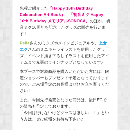
先程ご紹介した
『Happy 16th Birthday
Celebration Art Book』
、
『初音ミク Happy
16th Birthday メモリアルSONOCA』
のほか、初
音ミク16周年を記念したグッズの販売を行いま
す！
Rella
さんのミク16thメインビジュアルや、
上倉
エク
さんのミニキャライラストを使用したグッ
ズ、イベント描き下ろしイラストを使用したアイ
テムまで充実のラインナップとなっています♪
本ブースで対象商品を購入いただいた方には、限
定ショッパーもプレゼント予定となっております
ので、ご来場予定のお客様はぜひお立ち寄りくだ
さい！
また、今回先行発売となった商品は、後日ECで
の販売も予定しております。
「今回は行けないけどグッズはほしい…！」とい
う方は、ぜひ続報をお待ち下さい♫