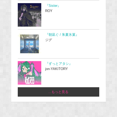
『Sister』
ROY
『朝凪ぐ / 朱夏氷菓』
ジグ
『ずっとアタシ』
jon-YAKITORY
...もっと見る