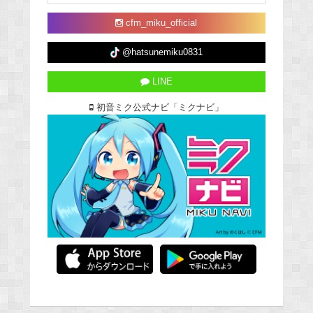
cfm_miku_official
@hatsunemiku0831
LINE
初音ミク公式ナビ「ミクナビ」