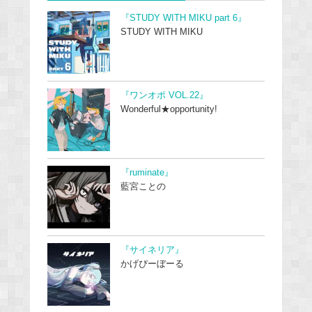
『STUDY WITH MIKU part 6』
STUDY WITH MIKU
『ワンオポ VOL.22』
Wonderful★opportunity!
『ruminate』
藍宮ことの
『サイネリア』
かげぴーぼーる