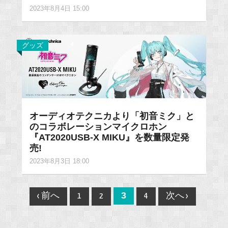
2023年8月4日 15:00
グッズ
オーディオテクニカより「初音ミク」と
のコラボレーションマイクロホン
『AT2020USB-X MIKU』を数量限定発
売!
2023年8月3日 18:00
Post
3
‹ 前へ
1
2
4
次へ ›
navigation