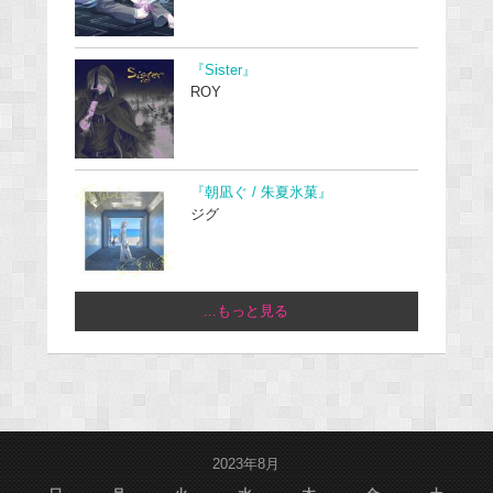
『Sister』
ROY
『朝凪ぐ / 朱夏氷菓』
ジグ
...もっと見る
2023年8月