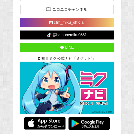
ニコニコチャンネル
cfm_miku_official
@hatsunemiku0831
LINE
初音ミク公式ナビ「ミクナビ」