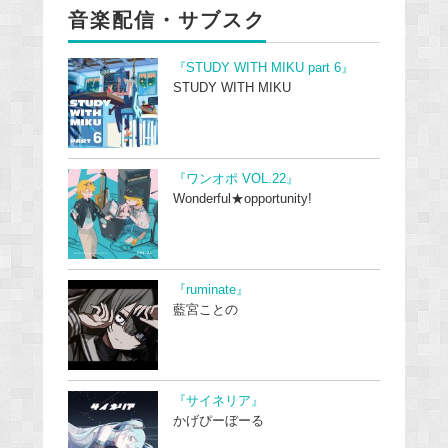
音楽配信・サブスク
『STUDY WITH MIKU part 6』
STUDY WITH MIKU
『ワンオポ VOL.22』
Wonderful★opportunity!
『ruminate』
藍宮ことの
『サイネリア』
かげぴーぼーる