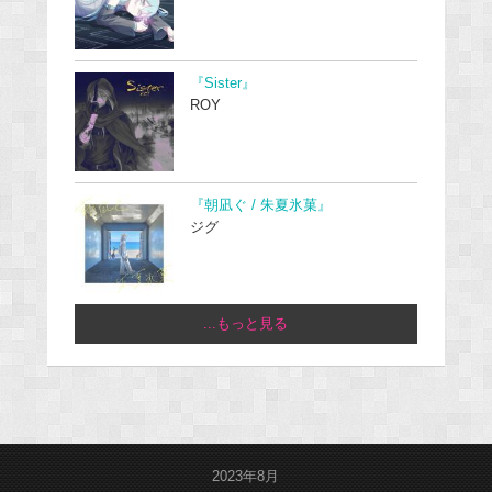
『Sister』
ROY
『朝凪ぐ / 朱夏氷菓』
ジグ
...もっと見る
2023年8月