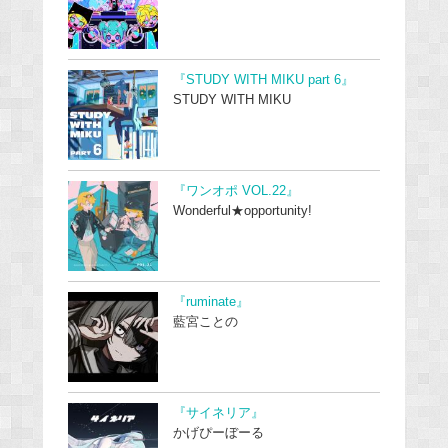
『STUDY WITH MIKU part 6』
STUDY WITH MIKU
『ワンオポ VOL.22』
Wonderful★opportunity!
『ruminate』
藍宮ことの
『サイネリア』
かげぴーぼーる