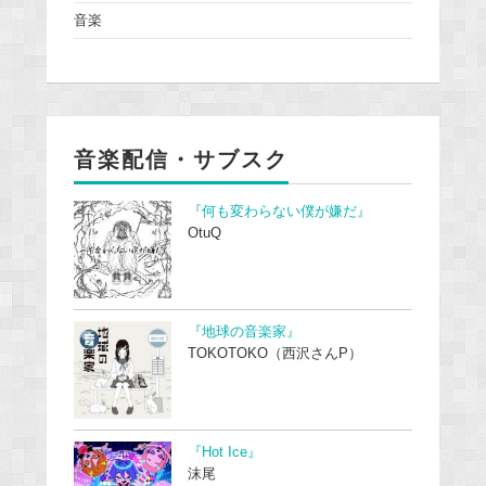
音楽
音楽配信・サブスク
『何も変わらない僕が嫌だ』
OtuQ
『地球の音楽家』
TOKOTOKO（西沢さんP）
『Hot Ice』
沫尾