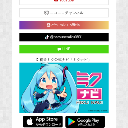
YouTube
ニコニコチャンネル
cfm_miku_official
@hatsunemiku0831
LINE
初音ミク公式ナビ「ミクナビ」