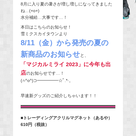
8月に入り夏の暑さが増し増しになってきました
e
ね…(+o+)
b
水分補給…大事です…！
o
本日はこちらのお知らせ！
o
雪ミクスカイタウンより
k
8/11（金）から発売の夏の
新商品のお知らせ
と、
「マジカルミライ 2023」に今年も出
店
のお知らせです…！
(∩^o^)⊃━━━━━☆ﾟ.*·。
早速新グッズのご紹介しちゃいます！！
■トレーディングアクリルマグネット（あるや）
610円（税抜）