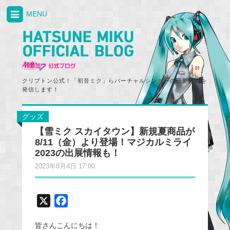
MENU
クリプトン公式！「初音ミク」らバーチャルシンガーの最新情報を
発信します！
グッズ
【雪ミク スカイタウン】新規夏商品が
8/11（金）より登場！マジカルミライ
2023の出展情報も！
2023年8月4日 17:00
X
F
a
皆さんこんにちは！
c