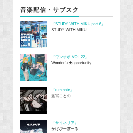
音楽配信・サブスク
『STUDY WITH MIKU part 6』
STUDY WITH MIKU
『ワンオポ VOL.22』
Wonderful★opportunity!
『ruminate』
藍宮ことの
『サイネリア』
かげぴーぼーる