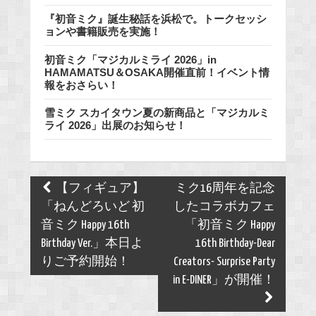
『初音ミク』誕生秘話を浜松で。トークセッシ
ョンや書籍販売を実施！
初音ミク「マジカルミライ 2026」in
HAMAMATSU＆OSAKA開催直前！イベント情
報をおさらい！
雪ミク スカイタウン夏の新商品と「マジカルミ
ライ 2026」出展のお知らせ！
Post
【フィギュア】
ミク16周年を記念
navigation
「ねんどろいど 初
したコラボカフェ
音ミク Happy 16th
「初音ミク Happy
Birthday Ver.」本日よ
16th Birthday-Dear
りご予約開始！
Creators- Surprise Party
in E-DINER」が開催！