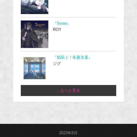
『Sister』
ROY
『朝凪ぐ / 朱夏氷菓』
ジグ
...もっと見る
2023年8月