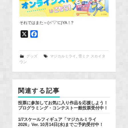
それではまた～(∩'▽'⊂)YA！?
X
F
a
c
e
グッズ
マジカルミライ
,
雪ミク スカイタ
ウン
b
o
o
k
関連する記事
投票に参加してお気に入り作品を応援しよう！
プログラミング・コンテスト一般投票受付中！
1/7スケールフィギュア「マジカルミライ
2026」Ver. 10月14日(水)までご予約受付中！