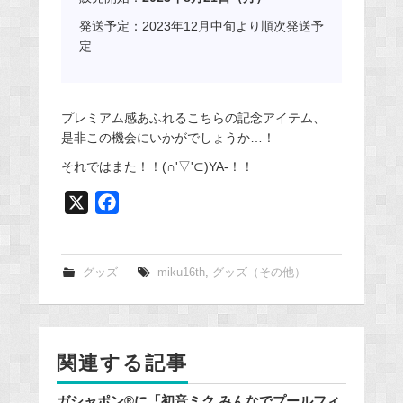
発送予定：2023年12月中旬より順次発送予
定
プレミアム感あふれるこちらの記念アイテム、
是非この機会にいかがでしょうか…！
それではまた！！(∩'▽'⊂)YA-！！
X
F
a
c
e
グッズ
miku16th
,
グッズ（その他）
b
o
o
関連する記事
k
ガシャポン®に「初音ミク みんなでプールフィ