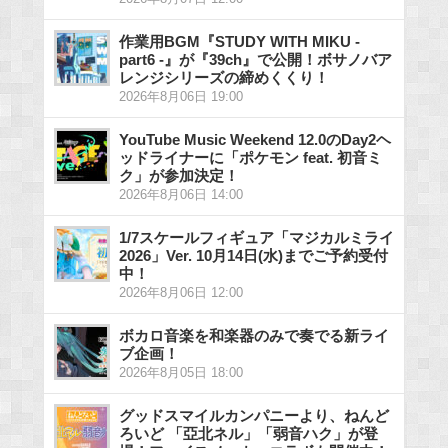
作業用BGM『STUDY WITH MIKU -
part6 -』が『39ch』で公開！ボサノバア
レンジシリーズの締めくくり！
2026年8月06日 19:00
YouTube Music Weekend 12.0のDay2ヘ
ッドライナーに「ポケモン feat. 初音ミ
ク」が参加決定！
2026年8月06日 14:00
1/7スケールフィギュア「マジカルミライ
2026」Ver. 10月14日(水)までご予約受付
中！
2026年8月06日 12:00
ボカロ音楽を和楽器のみで奏でる新ライ
ブ企画！
2026年8月05日 18:00
グッドスマイルカンパニーより、ねんど
ろいど 「亞北ネル」「弱音ハク」が登