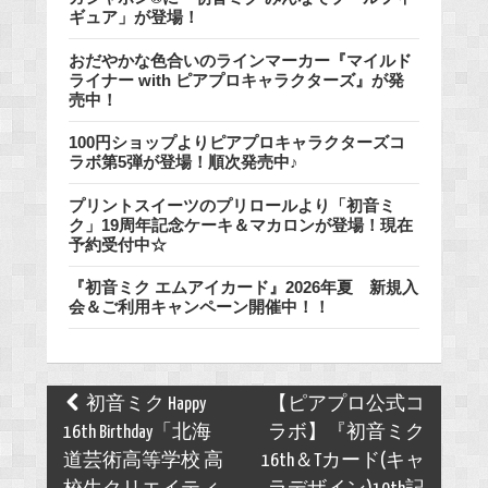
ギュア」が登場！
おだやかな色合いのラインマーカー『マイルド
ライナー with ピアプロキャラクターズ』が発
売中！
100円ショップよりピアプロキャラクターズコ
ラボ第5弾が登場！順次発売中♪
プリントスイーツのプリロールより「初音ミ
ク」19周年記念ケーキ＆マカロンが登場！現在
予約受付中☆
『初音ミク エムアイカード』2026年夏 新規入
会＆ご利用キャンペーン開催中！！
Post
初音ミク Happy
【ピアプロ公式コ
navigation
16th Birthday「北海
ラボ】『初音ミク
道芸術高等学校 高
16th＆Tカード(キャ