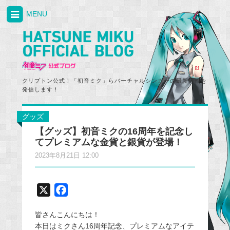
MENU
クリプトン公式！「初音ミク」らバーチャルシンガーの最新情報を
発信します！
グッズ
【グッズ】初音ミクの16周年を記念し
てプレミアムな金貨と銀貨が登場！
2023年8月21日 12:00
X
F
a
皆さんこんにちは！
c
本日はミクさん16周年記念、プレミアムなアイテ
e