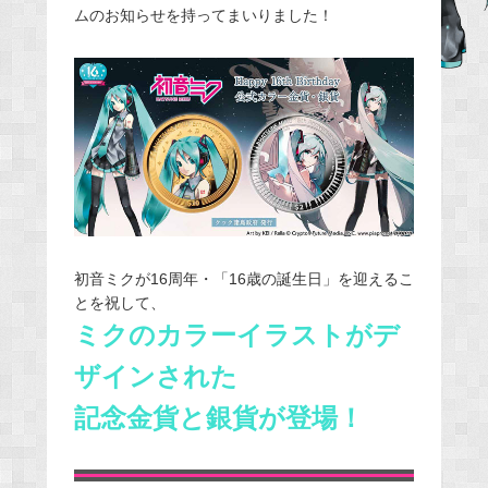
ムのお知らせを持ってまいりました！
b
o
o
k
初音ミクが16周年・「16歳の誕生日」を迎えるこ
とを祝して、
ミクのカラーイラストがデ
ザインされた
記念金貨と銀貨が登場！