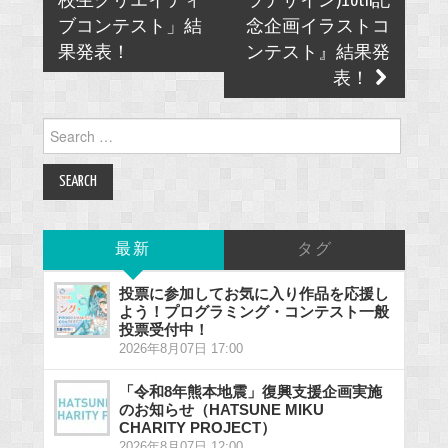
校生クリエイティ
ラデザイン)10th記
ブコンテスト」結
念企画イラストコ
果発表！
ンテスト』結果発
表！
Search
for:
最新
タグ
投票に参加してお気に入り作品を応援し
よう！プログラミング・コンテスト一般
投票受付中！
2026年8月07日 17:00
「令和8年熊本地震」復興支援企画実施
のお知らせ（HATSUNE MIKU
CHARITY PROJECT）
2026年8月07日 12:00