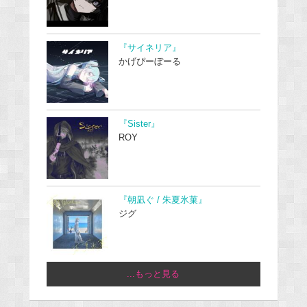
『サイネリア』
かげぴーぼーる
『Sister』
ROY
『朝凪ぐ / 朱夏氷菓』
ジグ
...もっと見る