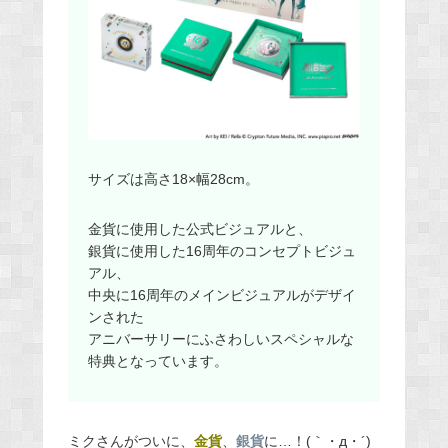
サイズは高さ18×幅28cm。
金貨に使用した公式ビジュアルと、
銀貨に使用した16周年のコンセプトビジュ
アル、
中央に16周年のメインビジュアルがデザイ
ンされた
アニバーサリーにふさわしいスペシャルな
特典となっています。
ミクさんがついに、
金貨
、
銀貨
に…！(｀・д・´)