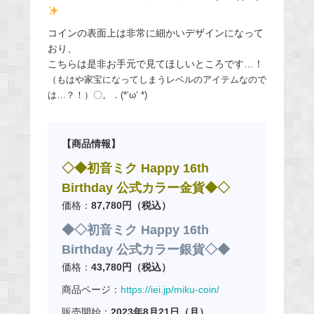
コインの表面上は非常に細かいデザインになって
おり、
こちらは是非お手元で見てほしいところです…！
（もはや家宝になってしまうレベルのアイテムなので
は…？！）〇。．(*‘ω‘ *)
【商品情報】
◇◆初音ミク Happy 16th
Birthday 公式カラー金貨◆◇
価格：
87,780円（税込）
◆◇初音ミク Happy 16th
Birthday 公式カラー銀貨◇◆
価格：
43,780円（税込）
商品ページ：
https://iei.jp/miku-coin/
販売開始：
2023年8月21日（月）