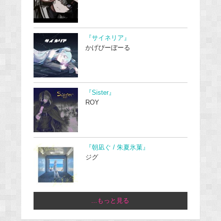
『サイネリア』
かげぴーぼーる
『Sister』
ROY
『朝凪ぐ / 朱夏氷菓』
ジグ
...もっと見る