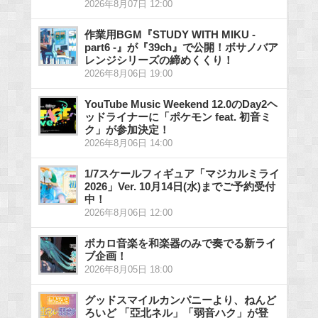
2026年8月07日 12:00
作業用BGM『STUDY WITH MIKU -
part6 -』が『39ch』で公開！ボサノバア
レンジシリーズの締めくくり！
2026年8月06日 19:00
YouTube Music Weekend 12.0のDay2ヘ
ッドライナーに「ポケモン feat. 初音ミ
ク」が参加決定！
2026年8月06日 14:00
1/7スケールフィギュア「マジカルミライ
2026」Ver. 10月14日(水)までご予約受付
中！
2026年8月06日 12:00
ボカロ音楽を和楽器のみで奏でる新ライ
ブ企画！
2026年8月05日 18:00
グッドスマイルカンパニーより、ねんど
ろいど 「亞北ネル」「弱音ハク」が登