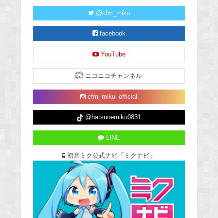
@cfm_miku
facebook
YouTube
ニコニコチャンネル
cfm_miku_official
@hatsunemiku0831
LINE
初音ミク公式ナビ「ミクナビ」