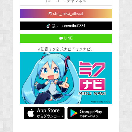
ニコニコチャンネル
cfm_miku_official
@hatsunemiku0831
LINE
初音ミク公式ナビ「ミクナビ」