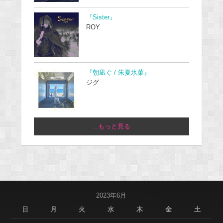
『Sister』
ROY
『朝凪ぐ / 朱夏氷菓』
ジグ
...もっと見る
2023年6月
日
月
火
水
木
金
土