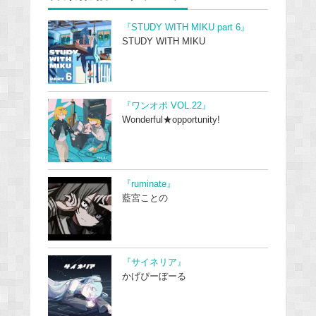
『STUDY WITH MIKU part 6』
STUDY WITH MIKU
『ワンオポ VOL.22』
Wonderful★opportunity!
『ruminate』
藍宮ことの
『サイネリア』
かげぴーぼーる