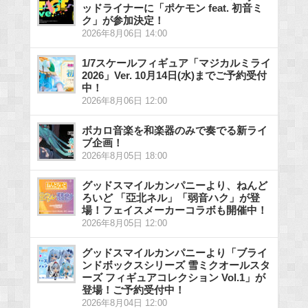
ッドライナーに「ポケモン feat. 初音ミ
ク」が参加決定！
2026年8月06日 14:00
1/7スケールフィギュア「マジカルミライ
2026」Ver. 10月14日(水)までご予約受付
中！
2026年8月06日 12:00
ボカロ音楽を和楽器のみで奏でる新ライ
ブ企画！
2026年8月05日 18:00
グッドスマイルカンパニーより、ねんど
ろいど 「亞北ネル」「弱音ハク」が登
場！フェイスメーカーコラボも開催中！
2026年8月05日 12:00
グッドスマイルカンパニーより「ブライ
ンドボックスシリーズ 雪ミクオールスタ
ーズ フィギュアコレクション Vol.1」が
登場！ご予約受付中！
2026年8月04日 12:00