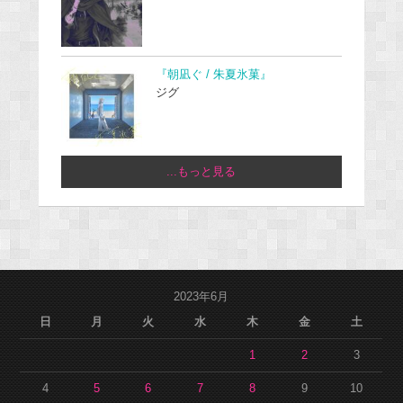
『朝凪ぐ / 朱夏氷菓』
ジグ
...もっと見る
2023年6月
日
月
火
水
木
金
土
1
2
3
4
5
6
7
8
9
10