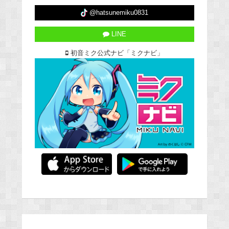
@hatsunemiku0831
LINE
初音ミク公式ナビ「ミクナビ」