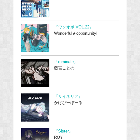
『ワンオポ VOL.22』
Wonderful★opportunity!
『ruminate』
藍宮ことの
『サイネリア』
かげぴーぼーる
『Sister』
ROY