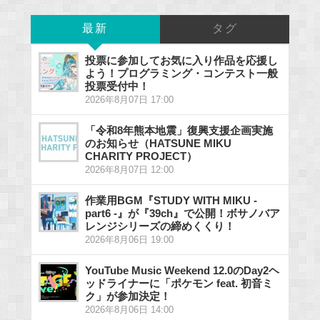
最新
タグ
投票に参加してお気に入り作品を応援し
よう！プログラミング・コンテスト一般
投票受付中！
2026年8月07日 17:00
「令和8年熊本地震」復興支援企画実施
のお知らせ（HATSUNE MIKU
CHARITY PROJECT）
2026年8月07日 12:00
作業用BGM『STUDY WITH MIKU -
part6 -』が『39ch』で公開！ボサノバア
レンジシリーズの締めくくり！
2026年8月06日 19:00
YouTube Music Weekend 12.0のDay2ヘ
ッドライナーに「ポケモン feat. 初音ミ
ク」が参加決定！
2026年8月06日 14:00