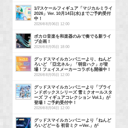
1/7スケールフィギュア「マジカルミライ
2026」Ver. 10月14日(水)までご予約受付
中！
2026年8月06日 12:00
ボカロ音楽を和楽器のみで奏でる新ライ
ブ企画！
2026年8月05日 18:00
グッドスマイルカンパニーより、ねんど
ろいど 「亞北ネル」「弱音ハク」が登
場！フェイスメーカーコラボも開催中！
2026年8月05日 12:00
グッドスマイルカンパニーより「ブライ
ンドボックスシリーズ 雪ミクオールスタ
ーズ フィギュアコレクション Vol.1」が
登場！ご予約受付中！
2026年8月04日 12:00
グッドスマイルカンパニーより「ねんど
ろいどどーる 初音ミク ∞Ver.」が