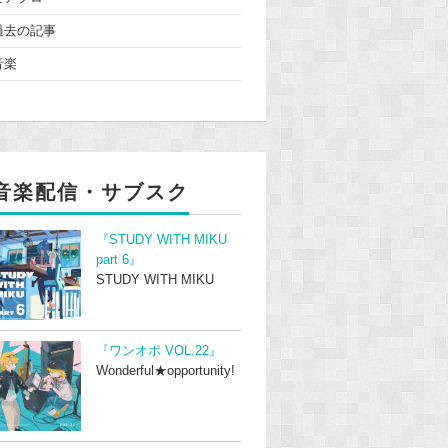
過去の記事
音楽
音楽配信・サブスク
『STUDY WITH MIKU
part 6』
STUDY WITH MIKU
『ワンオポ VOL.22』
Wonderful★opportunity!