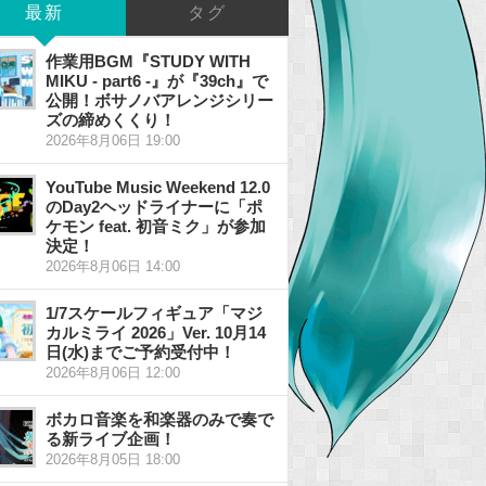
最新
タグ
作業用BGM『STUDY WITH
MIKU - part6 -』が『39ch』で
公開！ボサノバアレンジシリー
ズの締めくくり！
2026年8月06日 19:00
YouTube Music Weekend 12.0
のDay2ヘッドライナーに「ポ
ケモン feat. 初音ミク」が参加
決定！
2026年8月06日 14:00
1/7スケールフィギュア「マジ
カルミライ 2026」Ver. 10月14
日(水)までご予約受付中！
2026年8月06日 12:00
ボカロ音楽を和楽器のみで奏で
る新ライブ企画！
2026年8月05日 18:00