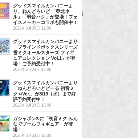
グッドスマイルカンパニーよ
り、ねんどろいど 「亞北ネ
ル」「弱音ハク」が登場！フェ
イスメーカーコラボも開催中！
2026年8月05日 12:00
グッドスマイルカンパニーより
「ブラインドボックスシリーズ
雪ミクオールスターズ フィギ
ュアコレクション Vol.1」が登
場！ご予約受付中！
2026年8月04日 12:00
グッドスマイルカンパニーより
「ねんどろいどどーる 初音ミ
ク ∞Ver.」が8/19（水）まで好
評予約受付中！
2026年8月03日 15:00
ガシャポン®に「初音ミク みん
なでプールフィギュア」が登
場！
2026年8月03日 12:00