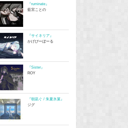
『ruminate』
藍宮ことの
『サイネリア』
かげぴーぼーる
『Sister』
ROY
『朝凪ぐ / 朱夏氷菓』
ジグ