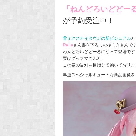
「ねんどろいどどーる 
が予約受注中！
雪ミクスカイタウンの新ビジュアル
と
Rella
さん書き下ろしの桜ミクさんで
ねんどろいどどーるになって登場です！！
実はグッスマさんと、
この春の告知を目指して動いておりました…
早速スペシャルキュートな商品画像を