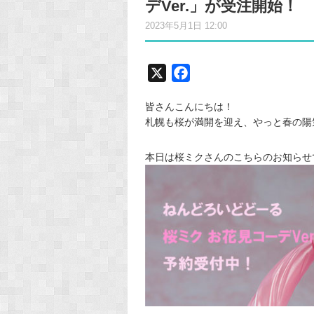
デVer.」が受注開始！
2023年5月1日 12:00
X
F
a
皆さんこんにちは！
c
札幌も桜が満開を迎え、やっと春の陽
e
b
本日は桜ミクさんのこちらのお知らせ
o
o
k