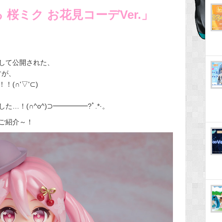
桜ミク お花見コーデVer.」
して公開された、
すが、
(∩'▽'⊂)
！(∩^o^)⊃━━━━━?ﾟ.*·。
ご紹介～！