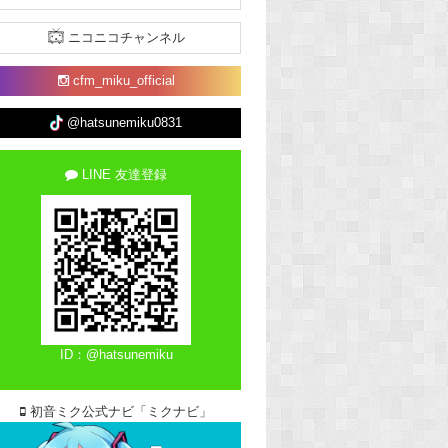
ニコニコチャンネル
cfm_miku_official
@hatsunemiku0831
LINE 友達登録
ID：@hatsunemiku
初音ミク公式ナビ「ミクナビ」