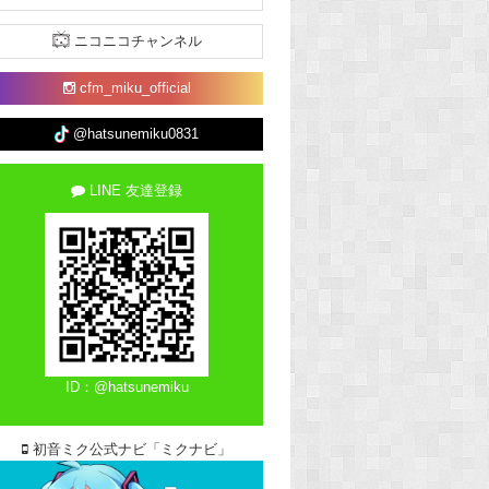
ニコニコチャンネル
cfm_miku_official
@hatsunemiku0831
LINE 友達登録
ID：@hatsunemiku
初音ミク公式ナビ「ミクナビ」