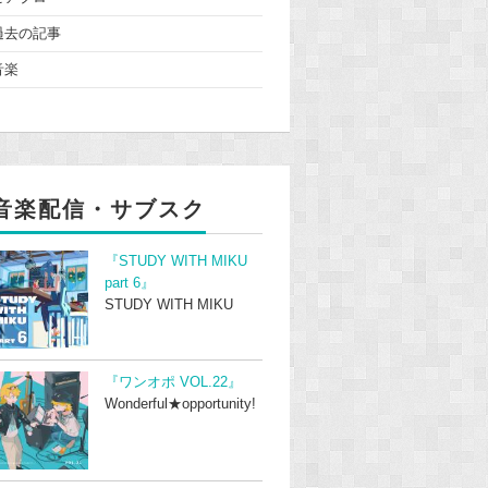
過去の記事
音楽
音楽配信・サブスク
『STUDY WITH MIKU
part 6』
STUDY WITH MIKU
『ワンオポ VOL.22』
Wonderful★opportunity!