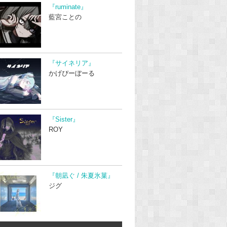
『ruminate』
藍宮ことの
『サイネリア』
かげぴーぼーる
『Sister』
ROY
『朝凪ぐ / 朱夏氷菓』
ジグ