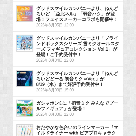
グッドスマイルカンパニーより、ねんど
ろいど 「亞北ネル」「弱音ハク」が登
場！フェイスメーカーコラボも開催中！
2026年8月05日 12:00
グッドスマイルカンパニーより「ブライ
ンドボックスシリーズ 雪ミクオールスタ
ーズ フィギュアコレクション Vol.1」が
登場！ご予約受付中！
2026年8月04日 12:00
グッドスマイルカンパニーより「ねんど
ろいどどーる 初音ミク ∞Ver.」が
8/19（水）まで好評予約受付中！
2026年8月03日 15:00
ガシャポン®に「初音ミク みんなでプー
ルフィギュア」が登場！
2026年8月03日 12:00
おだやかな色合いのラインマーカー『マ
イルドライナー with ピアプロキャラク