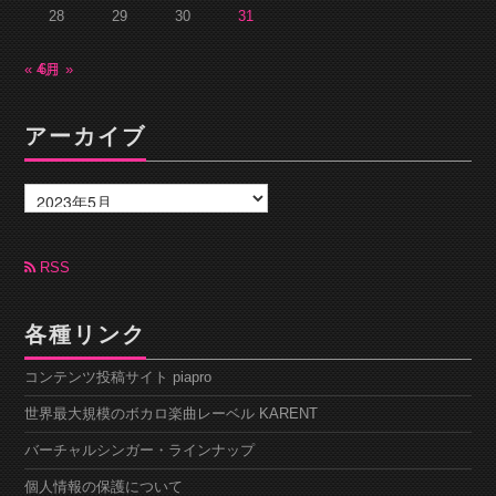
28
29
30
31
« 4月
6月 »
アーカイブ
ア
ー
カ
イ
ブ
RSS
各種リンク
コンテンツ投稿サイト piapro
世界最大規模のボカロ楽曲レーベル KARENT
バーチャルシンガー・ラインナップ
個人情報の保護について