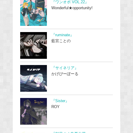
『ワンオポ VOL.22』
Wonderful★opportunity!
『ruminate』
藍宮ことの
『サイネリア』
かげぴーぼーる
『Sister』
ROY