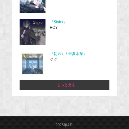
『Sister』
ROY
『朝凪ぐ / 朱夏氷菓』
ジグ
...もっと見る
2023年4月