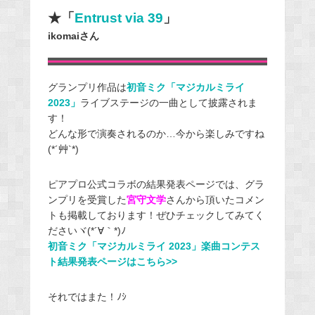
★「
Entrust via 39
」
ikomaiさん
グランプリ作品は
初音ミク「マジカルミライ
2023」
ライブステージの一曲として披露されま
す！
どんな形で演奏されるのか…今から楽しみですね
(*´艸`*)
ピアプロ公式コラボの結果発表ページでは、グラ
ンプリを受賞した
宮守文学
さんから頂いたコメン
トも掲載しております！ぜひチェックしてみてく
ださいヾ(*´∀｀*)ﾉ
初音ミク「マジカルミライ 2023」楽曲コンテス
ト結果発表ページはこちら>>
それではまた！ﾉｼ