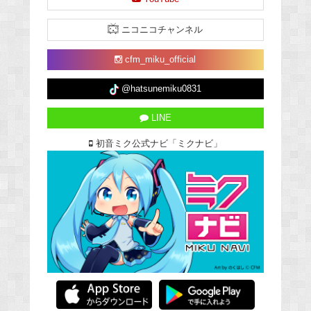
ニコニコチャンネル
cfm_miku_official
@hatsunemiku0831
LINE
初音ミク公式ナビ「ミクナビ」