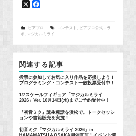
X
F
a
c
e
ピアプロ
コンテスト
,
ピアプロ公式コラ
ボ
,
マジカルミライ
b
o
o
k
関連する記事
投票に参加してお気に入り作品を応援しよう！
プログラミング・コンテスト一般投票受付中！
1/7スケールフィギュア「マジカルミライ
2026」Ver. 10月14日(水)までご予約受付中！
『初音ミク』誕生秘話を浜松で。トークセッシ
ョンや書籍販売を実施！
初音ミク「マジカルミライ 2026」in
HAMAMATSU＆OSAKA開催直前！イベント情