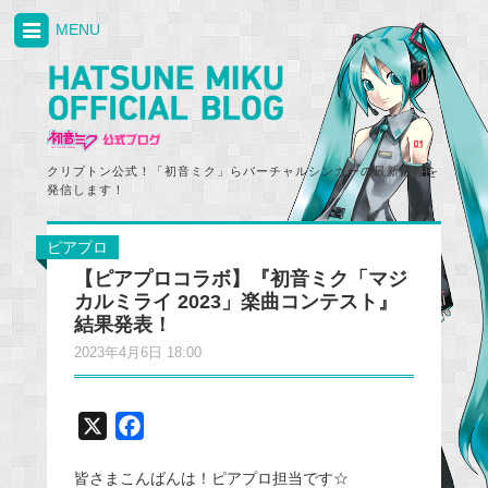
MENU
クリプトン公式！「初音ミク」らバーチャルシンガーの最新情報を
発信します！
ピアプロ
【ピアプロコラボ】『初音ミク「マジ
カルミライ 2023」楽曲コンテスト』
結果発表！
2023年4月6日 18:00
X
F
a
皆さまこんばんは！ピアプロ担当です☆
c