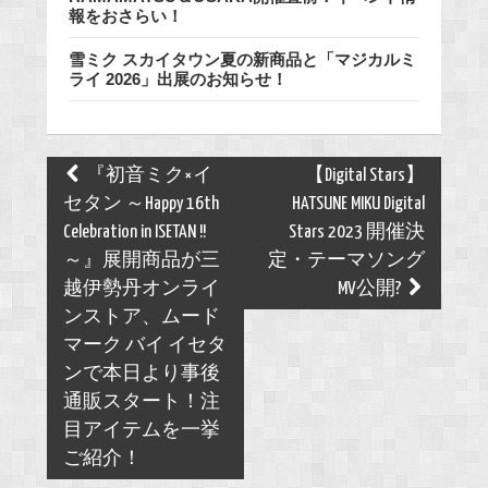
報をおさらい！
雪ミク スカイタウン夏の新商品と「マジカルミ
ライ 2026」出展のお知らせ！
Post
『初音ミク×イ
【Digital Stars】
navigation
セタン ～Happy 16th
HATSUNE MIKU Digital
Celebration in ISETAN !!
Stars 2023 開催決
～』展開商品が三
定・テーマソング
越伊勢丹オンライ
MV公開?
ンストア、ムード
マーク バイ イセタ
ンで本日より事後
通販スタート！注
目アイテムを一挙
ご紹介！