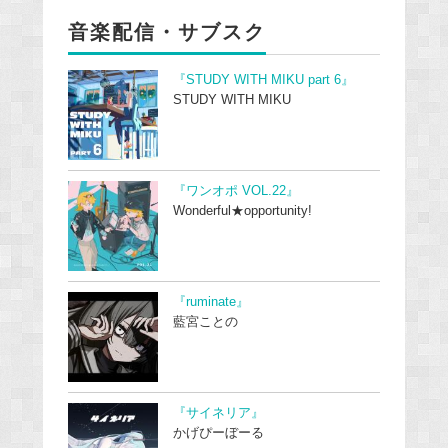
音楽配信・サブスク
『STUDY WITH MIKU part 6』
STUDY WITH MIKU
『ワンオポ VOL.22』
Wonderful★opportunity!
『ruminate』
藍宮ことの
『サイネリア』
かげぴーぼーる