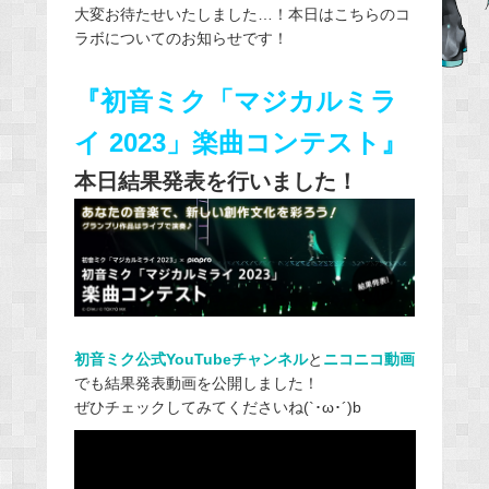
大変お待たせいたしました…！本日はこちらのコ
e
ラボについてのお知らせです！
b
o
『初音ミク「マジカルミラ
o
k
イ 2023」楽曲コンテスト』
本日結果発表を行いました！
初音ミク公式YouTubeチャンネル
と
ニコニコ動画
でも結果発表動画を公開しました！
ぜひチェックしてみてくださいね(`･ω･´)b