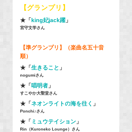
【グランプリ】
★「
king妃jack躍
」
宮守文学さん
【準グランプリ】（楽曲名五十音
順）
★「
生きること
」
nogumiさん
★「
唱明者
」
すこやか大聖堂さん
★「
ネオンライトの海を往く
」
Ponchi♪さん
★「
ミュウテイション
」
Rin（Kuroneko Lounge）さん