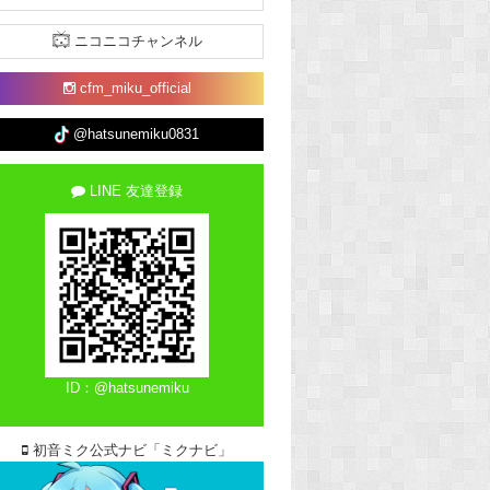
ニコニコチャンネル
cfm_miku_official
@hatsunemiku0831
LINE 友達登録
ID：@hatsunemiku
初音ミク公式ナビ「ミクナビ」