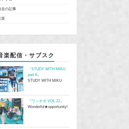
過去の記事
音楽
音楽配信・サブスク
『STUDY WITH MIKU
part 6』
STUDY WITH MIKU
『ワンオポ VOL.22』
Wonderful★opportunity!