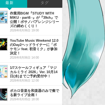
最新
タグ
作業用BGM『STUDY WITH
MIKU - part6 -』が『39ch』で
公開！ボサノバアレンジシリー
ズの締めくくり！
2026年8月06日 19:00
YouTube Music Weekend 12.0
のDay2ヘッドライナーに「ポ
ケモン feat. 初音ミク」が参加
決定！
2026年8月06日 14:00
1/7スケールフィギュア「マジ
カルミライ 2026」Ver. 10月14
日(水)までご予約受付中！
2026年8月06日 12:00
ボカロ音楽を和楽器のみで奏で
る新ライブ企画！
2026年8月05日 18:00