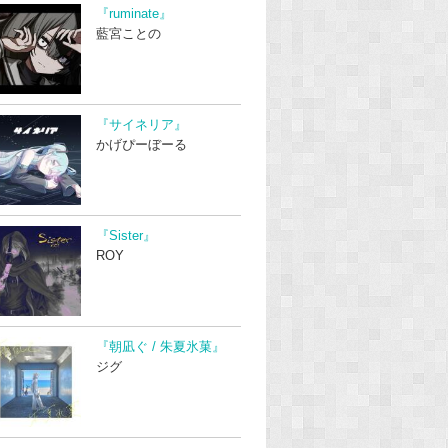
『ruminate』
藍宮ことの
『サイネリア』
かげぴーぼーる
『Sister』
ROY
『朝凪ぐ / 朱夏氷菓』
ジグ