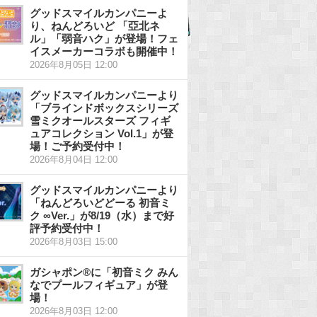
グッドスマイルカンパニーよ
り、ねんどろいど 「亞北ネ
ル」「弱音ハク」が登場！フェ
イスメーカーコラボも開催中！
2026年8月05日 12:00
グッドスマイルカンパニーより
「ブラインドボックスシリーズ
雪ミクオールスターズ フィギ
ュアコレクション Vol.1」が登
場！ご予約受付中！
2026年8月04日 12:00
グッドスマイルカンパニーより
「ねんどろいどどーる 初音ミ
ク ∞Ver.」が8/19（水）まで好
評予約受付中！
2026年8月03日 15:00
ガシャポン®に「初音ミク みん
なでプールフィギュア」が登
場！
2026年8月03日 12:00