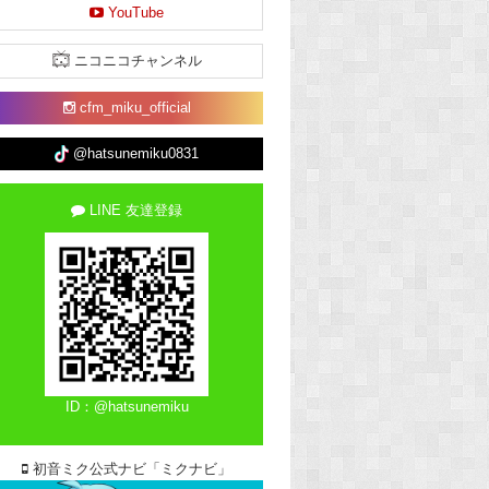
YouTube
ニコニコチャンネル
cfm_miku_official
@hatsunemiku0831
LINE 友達登録
ID：@hatsunemiku
初音ミク公式ナビ「ミクナビ」