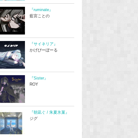
『ruminate』
藍宮ことの
『サイネリア』
かげぴーぼーる
『Sister』
ROY
『朝凪ぐ / 朱夏氷菓』
ジグ