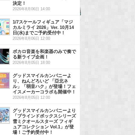
決定！
2026年8月06日 14:00
1/7スケールフィギュア「マジ
カルミライ 2026」Ver. 10月14
日(水)までご予約受付中！
2026年8月06日 12:00
ボカロ音楽を和楽器のみで奏で
る新ライブ企画！
2026年8月05日 18:00
グッドスマイルカンパニーよ
り、ねんどろいど 「亞北ネ
ル」「弱音ハク」が登場！フェ
イスメーカーコラボも開催中！
2026年8月05日 12:00
グッドスマイルカンパニーより
「ブラインドボックスシリーズ
雪ミクオールスターズ フィギ
ュアコレクション Vol.1」が登
場！ご予約受付中！