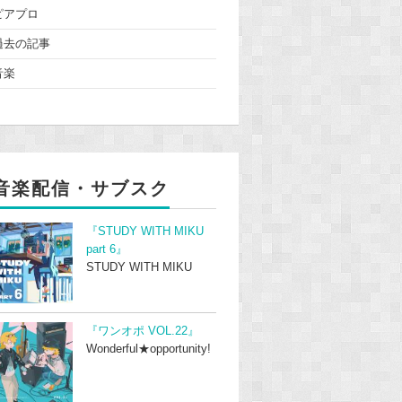
ピアプロ
過去の記事
音楽
音楽配信・サブスク
『STUDY WITH MIKU
part 6』
STUDY WITH MIKU
『ワンオポ VOL.22』
Wonderful★opportunity!