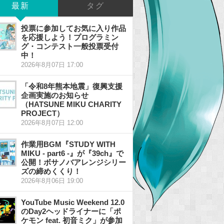
最新
タグ
投票に参加してお気に入り作品
を応援しよう！プログラミン
グ・コンテスト一般投票受付
中！
2026年8月07日 17:00
「令和8年熊本地震」復興支援
企画実施のお知らせ
（HATSUNE MIKU CHARITY
PROJECT）
2026年8月07日 12:00
作業用BGM『STUDY WITH
MIKU - part6 -』が『39ch』で
公開！ボサノバアレンジシリー
ズの締めくくり！
2026年8月06日 19:00
YouTube Music Weekend 12.0
のDay2ヘッドライナーに「ポ
ケモン feat. 初音ミク」が参加