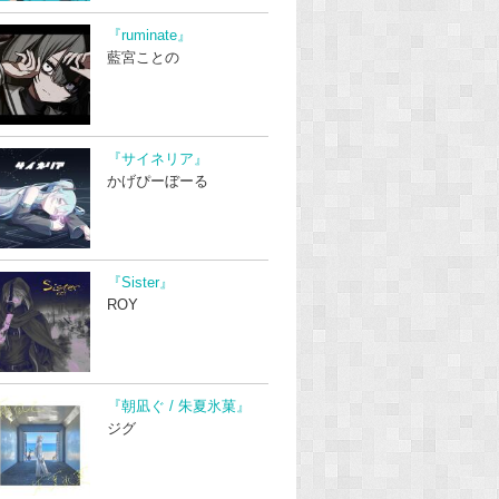
『ruminate』
藍宮ことの
『サイネリア』
かげぴーぼーる
『Sister』
ROY
『朝凪ぐ / 朱夏氷菓』
ジグ