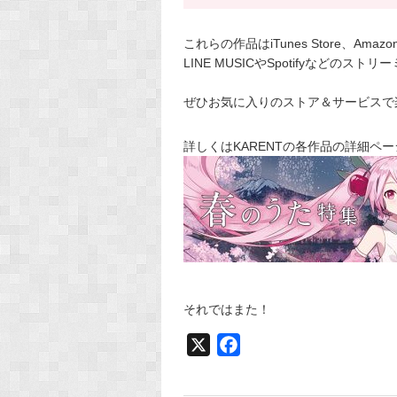
これらの作品はiTunes Store、Am
LINE MUSICやSpotifyなどの
ぜひお気に入りのストア＆サービスで
詳しくはKARENTの各作品の詳細ペ
それではまた！
X
F
a
c