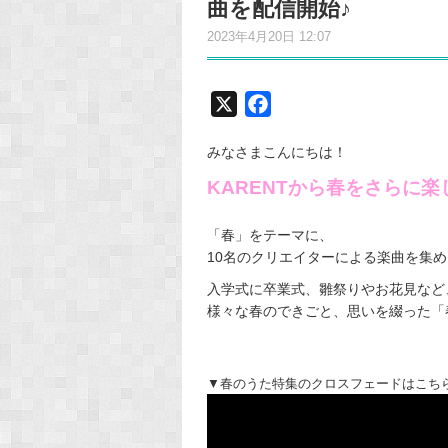
曲を配信開始♪
2023年4月20日 12:07
X
F
a
みなさまこんにちは！
c
e
KARENTから春をさらに
b
o
「春」をテーマに、
10名のクリエイターによる楽曲を集
o
k
入学式に卒業式、雛祭りやお花見など
様々な春のできごと、思いを綴った「
▼春のうた特集のクロスフェードはこち