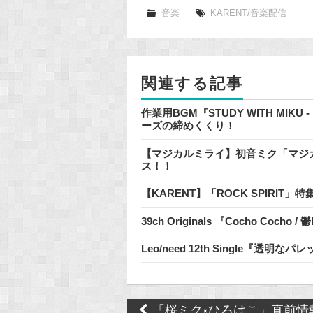
e
音楽
KARENT/音楽配信
b
o
o
関連する記事
k
作業用BGM『STUDY WITH MIKU
ーズの締めくくり！
【マジカルミライ】初音ミク「マジカルミラ
ス！！
【KARENT】「ROCK SPIRIT
39ch Originals 『Cocho Cocho
Leo/need 12th Single『透
Post
「桜ミク×ひろはこ」直前情