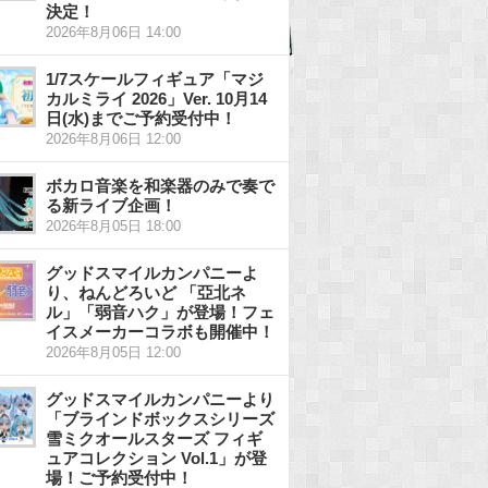
決定！
2026年8月06日 14:00
1/7スケールフィギュア「マジ
カルミライ 2026」Ver. 10月14
日(水)までご予約受付中！
2026年8月06日 12:00
ボカロ音楽を和楽器のみで奏で
る新ライブ企画！
2026年8月05日 18:00
グッドスマイルカンパニーよ
り、ねんどろいど 「亞北ネ
ル」「弱音ハク」が登場！フェ
イスメーカーコラボも開催中！
2026年8月05日 12:00
グッドスマイルカンパニーより
「ブラインドボックスシリーズ
雪ミクオールスターズ フィギ
ュアコレクション Vol.1」が登
場！ご予約受付中！