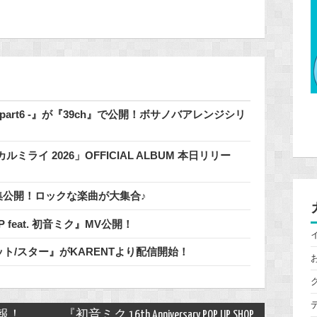
 - part6 -』が『39ch』で公開！ボサノバアレンジシリ
イ 2026」OFFICIAL ALBUM 本日リリー
」特集公開！ロックな楽曲が大集合♪
 / 鬱P feat. 初音ミク』MV公開！
明なパレット/スター』がKARENTより配信開始！
報！
『初音ミク 16th Anniversary POP UP SHOP