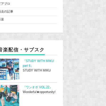
ピアプロ
過去の記事
音楽
音楽配信・サブスク
『STUDY WITH MIKU
part 6』
STUDY WITH MIKU
『ワンオポ VOL.22』
Wonderful★opportunity!