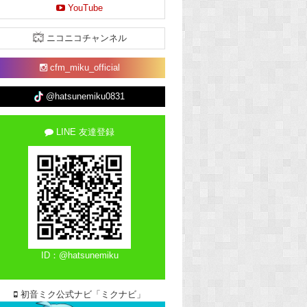
YouTube
ニコニコチャンネル
cfm_miku_official
@hatsunemiku0831
LINE 友達登録
ID：@hatsunemiku
初音ミク公式ナビ「ミクナビ」