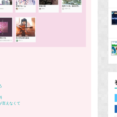
ろ
料
いが言えなくて