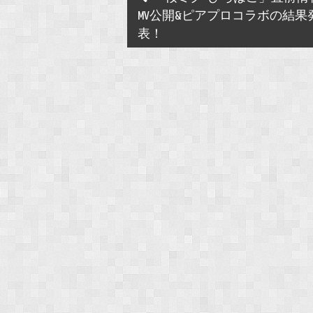
navigation
MV公開&ピアプロコラボの結果
表！