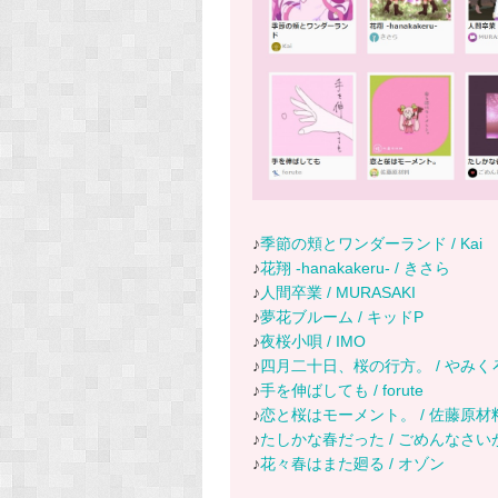
♪
季節の頬とワンダーランド / Kai
♪
花翔 -hanakakeru- / きさら
♪
人間卒業 / MURASAKI
♪
夢花ブルーム / キッドP
♪
夜桜小唄 / IMO
♪
四月二十日、桜の行方。 / やみく
♪
手を伸ばしても / forute
♪
恋と桜はモーメント。 / 佐藤原材
♪
たしかな春だった / ごめんなさ
♪
花々春はまた廻る / オゾン