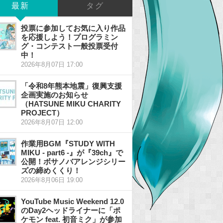
最新
タグ
投票に参加してお気に入り作品
を応援しよう！プログラミン
グ・コンテスト一般投票受付
中！
2026年8月07日 17:00
「令和8年熊本地震」復興支援
企画実施のお知らせ
（HATSUNE MIKU CHARITY
PROJECT）
2026年8月07日 12:00
作業用BGM『STUDY WITH
MIKU - part6 -』が『39ch』で
公開！ボサノバアレンジシリー
ズの締めくくり！
2026年8月06日 19:00
YouTube Music Weekend 12.0
のDay2ヘッドライナーに「ポ
ケモン feat. 初音ミク」が参加