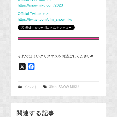
https://snowmiku.com/2023
Official Twitter ＞＞
https://twitter.com/cfm_snowmiku
それではよいクリスマスをお過ごしください♥
X
F
a
c
e
イベント
39ch
,
SNOW MIKU
b
o
o
関連する記事
k