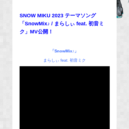
e
b
SNOW MIKU 2023 テーマソング
o
「SnowMix♪ / まらしぃ feat. 初音ミ
o
ク」MV公開！
k
「SnowMix♪」
まらしぃ feat. 初音ミク