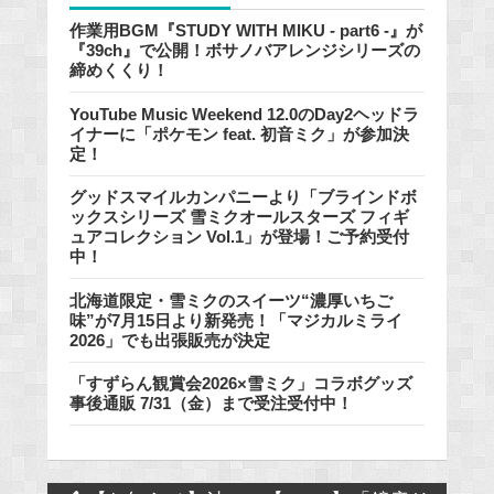
作業用BGM『STUDY WITH MIKU - part6 -』が
『39ch』で公開！ボサノバアレンジシリーズの
締めくくり！
YouTube Music Weekend 12.0のDay2ヘッドラ
イナーに「ポケモン feat. 初音ミク」が参加決
定！
グッドスマイルカンパニーより「ブラインドボ
ックスシリーズ 雪ミクオールスターズ フィギ
ュアコレクション Vol.1」が登場！ご予約受付
中！
北海道限定・雪ミクのスイーツ“濃厚いちご
味”が7月15日より新発売！「マジカルミライ
2026」でも出張販売が決定
「すずらん観賞会2026×雪ミク」コラボグッズ
事後通販 7/31（金）まで受注受付中！