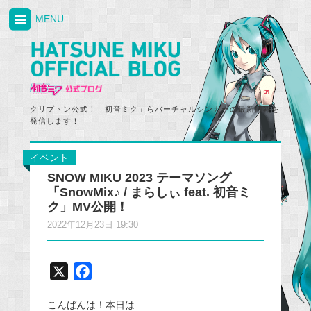
MENU
クリプトン公式！「初音ミク」らバーチャルシンガーの最新情報を
発信します！
イベント
SNOW MIKU 2023 テーマソング
「SnowMix♪ / まらしぃ feat. 初音ミ
ク」MV公開！
2022年12月23日 19:30
X
F
a
こんばんは！本日は…
c