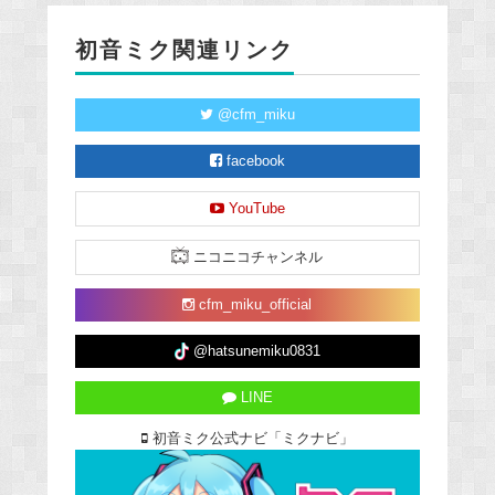
初音ミク関連リンク
@cfm_miku
facebook
YouTube
ニコニコチャンネル
cfm_miku_official
@hatsunemiku0831
LINE
初音ミク公式ナビ「ミクナビ」