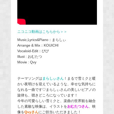
ニコニコ動画はこちらから＞＞
Music,Lyrics&Piano：まらしぃ
Arrange & Mix：KOUICHI
Vocaloid-Edit：びび
Illust : おむたつ
Movie : Qvy
テーマソングは
まらしぃさん
！まるで雪ミクと暖
かい夜明けを迎えているような、幸せな気持ちに
なれる一曲です♡まらしぃさんの美しいピアノの
旋律も、聴きどころになっています！
今年の可愛らしい雪ミクと、楽曲の世界観を融合
した素敵な映像は、イラストを
おむたつさん
、映
像を
Qvyさん
にご担当いただきました！