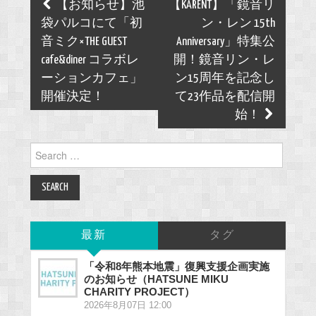
Post
【お知らせ】池
【KARENT】「鏡音リ
navigation
袋パルコにて「初
ン・レン 15th
音ミク×THE GUEST
Anniversary」特集公
cafe&diner コラボレ
開！鏡音リン・レ
ーションカフェ」
ン15周年を記念し
開催決定！
て23作品を配信開
始！
Search
for:
最新
タグ
「令和8年熊本地震」復興支援企画実施
のお知らせ（HATSUNE MIKU
CHARITY PROJECT）
2026年8月07日 12:00