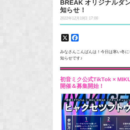
BREAK オリジナル
知らせ！
2022年12月19日 17:00
X
F
a
みなさんこんばんは！今日は寒い冬に
c
知らせです♪
e
b
o
初音ミク公式TikTok × M
o
開催＆募集開始！
k