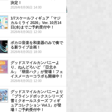
決定！
2026年8月06日 14:00
1/7スケールフィギュア「マジ
カルミライ 2026」Ver. 10月14
日(水)までご予約受付中！
2026年8月06日 12:00
ボカロ音楽を和楽器のみで奏で
る新ライブ企画！
2026年8月05日 18:00
グッドスマイルカンパニーよ
り、ねんどろいど 「亞北ネ
ル」「弱音ハク」が登場！フェ
イスメーカーコラボも開催中！
2026年8月05日 12:00
グッドスマイルカンパニーより
「ブラインドボックスシリーズ
雪ミクオールスターズ フィギ
ュアコレクション Vol.1」が登
場！ご予約受付中！