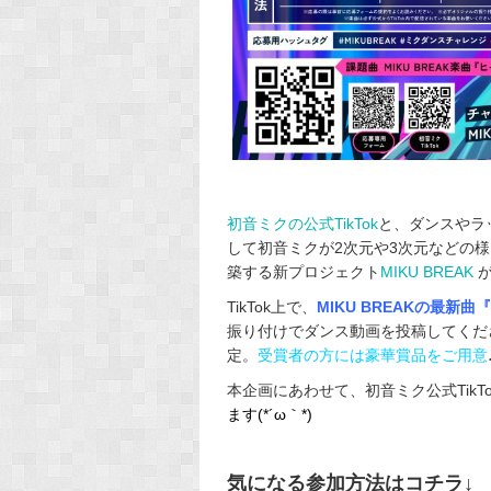
初音ミクの公式TikTok
と、ダンスやラ
して初音ミクが2次元や3次元などの様
築する新プロジェクト
MIKU BREAK
が
TikTok上で、
MIKU BREAKの最新
振り付けでダンス動画を投稿してくだ
定。
受賞者の方には豪華賞品をご用意
本企画にあわせて、初音ミク公式TikT
ます(*´ω｀*)
気になる参加方法はコチラ↓