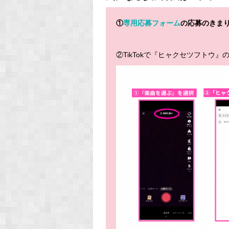
①
専用応募フォーム
の応募のきま
②TikTokで『ヒャクセツフトウ』