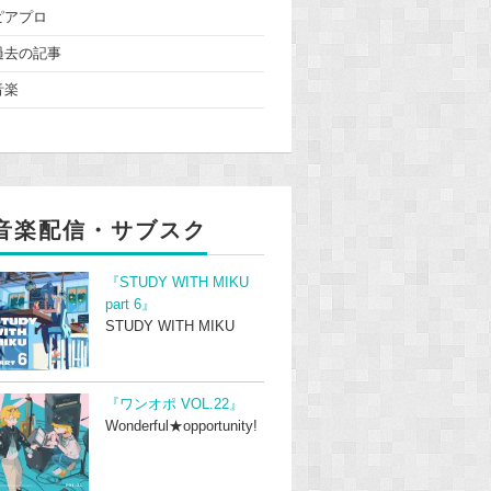
ピアプロ
過去の記事
音楽
音楽配信・サブスク
『STUDY WITH MIKU
part 6』
STUDY WITH MIKU
『ワンオポ VOL.22』
Wonderful★opportunity!