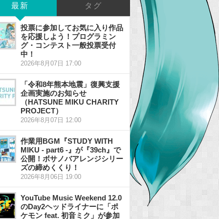
最新
タグ
投票に参加してお気に入り作品
を応援しよう！プログラミン
グ・コンテスト一般投票受付
中！
2026年8月07日 17:00
「令和8年熊本地震」復興支援
企画実施のお知らせ
（HATSUNE MIKU CHARITY
PROJECT）
2026年8月07日 12:00
作業用BGM『STUDY WITH
MIKU - part6 -』が『39ch』で
公開！ボサノバアレンジシリー
ズの締めくくり！
2026年8月06日 19:00
YouTube Music Weekend 12.0
のDay2ヘッドライナーに「ポ
ケモン feat. 初音ミク」が参加