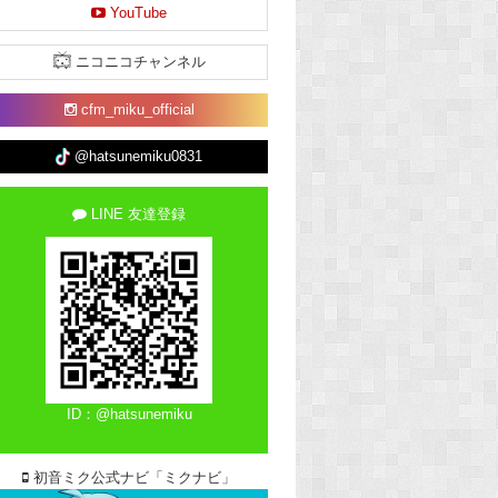
YouTube
ニコニコチャンネル
cfm_miku_official
@hatsunemiku0831
LINE 友達登録
ID：@hatsunemiku
初音ミク公式ナビ「ミクナビ」