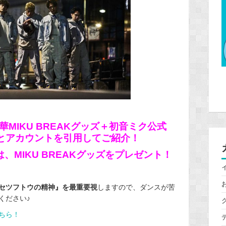
MIKU BREAKグッズ＋初音ミク公式
ンスとアカウントを引用してご紹介！
、MIKU BREAKグッズをプレゼント！
セツフトウの精神』を最重要視
しますので、ダンスが苦
ください♪
ちら！