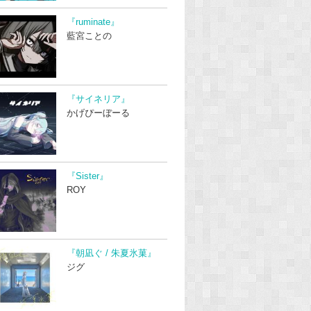
『ruminate』
藍宮ことの
『サイネリア』
かげぴーぼーる
『Sister』
ROY
『朝凪ぐ / 朱夏氷菓』
ジグ