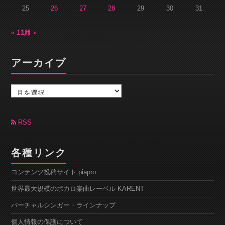
25
26
27
28
29
30
31
« 11月
1月 »
アーカイブ
ア
ー
カ
イ
ブ
RSS
各種リンク
コンテンツ投稿サイト piapro
世界最大規模のボカロ楽曲レーベル KARENT
バーチャルシンガー・ラインナップ
個人情報の保護について