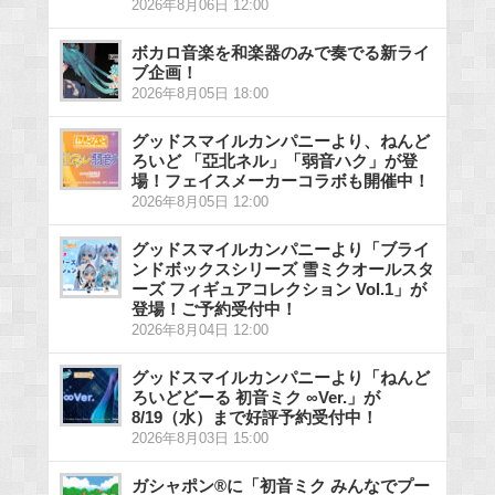
2026年8月06日 12:00
ボカロ音楽を和楽器のみで奏でる新ライ
ブ企画！
2026年8月05日 18:00
グッドスマイルカンパニーより、ねんど
ろいど 「亞北ネル」「弱音ハク」が登
場！フェイスメーカーコラボも開催中！
2026年8月05日 12:00
グッドスマイルカンパニーより「ブライ
ンドボックスシリーズ 雪ミクオールスタ
ーズ フィギュアコレクション Vol.1」が
登場！ご予約受付中！
2026年8月04日 12:00
グッドスマイルカンパニーより「ねんど
ろいどどーる 初音ミク ∞Ver.」が
8/19（水）まで好評予約受付中！
2026年8月03日 15:00
ガシャポン®に「初音ミク みんなでプー