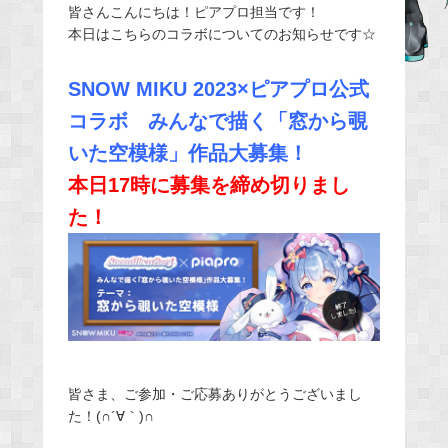
皆さんこんにちは！ピアプロ担当です！
c
本日はこちらのコラボについてのお知らせです☆
e
b
SNOW MIKU 2023×ピアプロ公式
o
コラボ みんなで描く「窓から覗
o
k
いた空模様」作品大募集！
本日17時に募集を締め切りまし
た！
皆さま、ご参加・ご応募ありがとうございまし
た！(∩´∀｀)∩