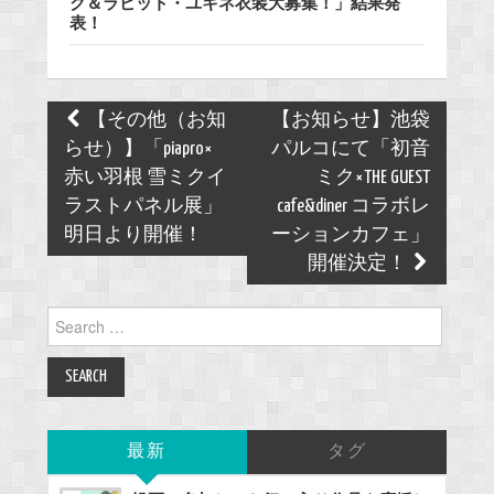
ク＆ラビット・ユキネ衣装大募集！」結果発
表！
Post
【その他（お知
【お知らせ】池袋
navigation
らせ）】「piapro×
パルコにて「初音
赤い羽根 雪ミクイ
ミク×THE GUEST
ラストパネル展」
cafe&diner コラボレ
明日より開催！
ーションカフェ」
開催決定！
Search
for:
最新
タグ