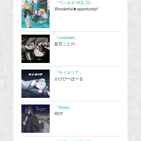
『ワンオポ VOL.22』
Wonderful★opportunity!
『ruminate』
藍宮ことの
『サイネリア』
かげぴーぼーる
『Sister』
ROY