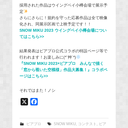
採用された作品はウイングベイ小樽会場で展示予
定
さらにさらに！規約を守った応募作品は全て映像
化され、同展示区画で上映予定です！！
SNOW MIKU 2023 ウイングベイ小樽会場につい
てはこちら>>
結果発表はピアプロ公式コラボの特設ページ等で
行われます！お楽しみに(*´艸`*)
『SNOW MIKU 2023×ピアプロ みんなで描く
「窓から覗いた空模様」作品大募集！』コラボペ
ージはこちら>>
それではまた！ノシ
X
F
a
c
e
ピアプロ
SNOW MIKU
,
コンテスト
,
ピア