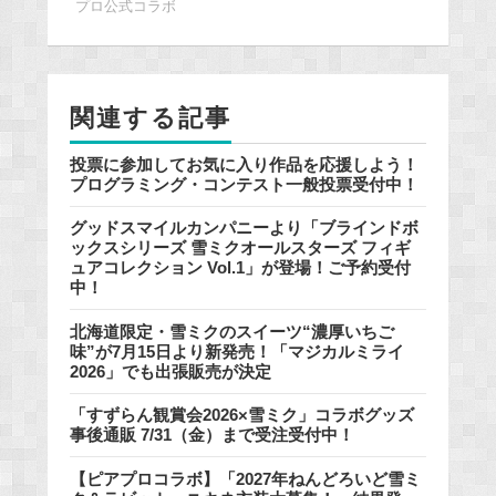
プロ公式コラボ
b
o
o
k
関連する記事
投票に参加してお気に入り作品を応援しよう！
プログラミング・コンテスト一般投票受付中！
グッドスマイルカンパニーより「ブラインドボ
ックスシリーズ 雪ミクオールスターズ フィギ
ュアコレクション Vol.1」が登場！ご予約受付
中！
北海道限定・雪ミクのスイーツ“濃厚いちご
味”が7月15日より新発売！「マジカルミライ
2026」でも出張販売が決定
「すずらん観賞会2026×雪ミク」コラボグッズ
事後通販 7/31（金）まで受注受付中！
【ピアプロコラボ】「2027年ねんどろいど雪ミ