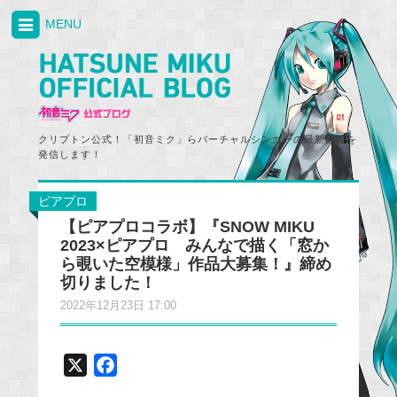
MENU
クリプトン公式！「初音ミク」らバーチャルシンガーの最新情報を
発信します！
ピアプロ
【ピアプロコラボ】『SNOW MIKU
2023×ピアプロ みんなで描く「窓か
ら覗いた空模様」作品大募集！』締め
切りました！
2022年12月23日 17:00
X
F
a