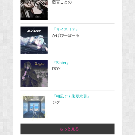
藍宮ことの
『サイネリア』
かげぴーぼーる
『Sister』
ROY
『朝凪ぐ / 朱夏氷菓』
ジグ
...もっと見る