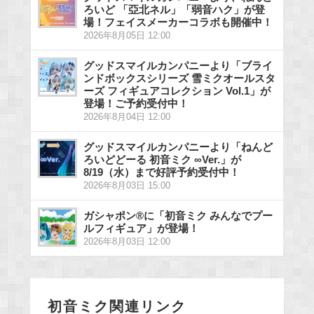
ろいど 「亞北ネル」「弱音ハク」が登
場！フェイスメーカーコラボも開催中！
2026年8月05日 12:00
グッドスマイルカンパニーより「ブライ
ンドボックスシリーズ 雪ミクオールスタ
ーズ フィギュアコレクション Vol.1」が
登場！ご予約受付中！
2026年8月04日 12:00
グッドスマイルカンパニーより「ねんど
ろいどどーる 初音ミク ∞Ver.」が
8/19（水）まで好評予約受付中！
2026年8月03日 15:00
ガシャポン®に「初音ミク みんなでプー
ルフィギュア」が登場！
2026年8月03日 12:00
初音ミク関連リンク