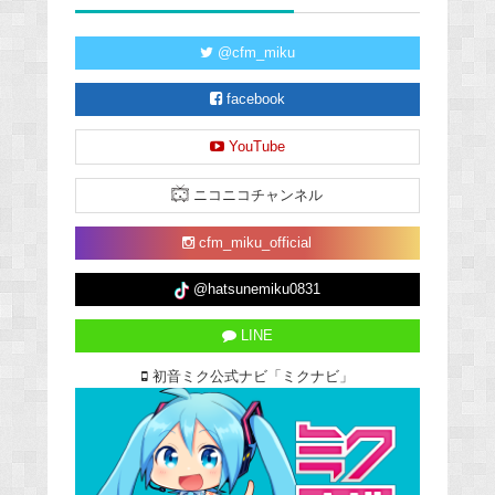
@cfm_miku
facebook
YouTube
ニコニコチャンネル
cfm_miku_official
@hatsunemiku0831
LINE
初音ミク公式ナビ「ミクナビ」