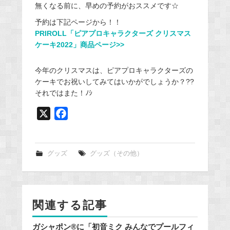
無くなる前に、早めの予約がおススメです☆
予約は下記ページから！！
PRIROLL「ピアプロキャラクターズ クリスマス
ケーキ2022」商品ページ>>
今年のクリスマスは、ピアプロキャラクターズの
ケーキでお祝いしてみてはいかがでしょうか？??
それではまた！ﾉｼ
X
F
a
c
e
グッズ
グッズ（その他）
b
o
o
関連する記事
k
ガシャポン®に「初音ミク みんなでプールフィ