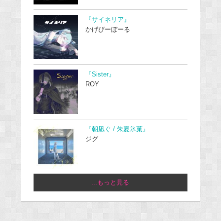
『サイネリア』
かげぴーぼーる
『Sister』
ROY
『朝凪ぐ / 朱夏氷菓』
ジグ
...もっと見る