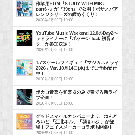
作業用BGM『STUDY WITH MIKU -
part6 -』が『39ch』で公開！ボサノバア
レンジシリーズの締めくくり！
2026年8月06日 19:00
YouTube Music Weekend 12.0のDay2ヘ
ッドライナーに「ポケモン feat. 初音ミ
ク」が参加決定！
2026年8月06日 14:00
1/7スケールフィギュア「マジカルミライ
2026」Ver. 10月14日(水)までご予約受付
中！
2026年8月06日 12:00
ボカロ音楽を和楽器のみで奏でる新ライ
ブ企画！
2026年8月05日 18:00
グッドスマイルカンパニーより、ねんど
ろいど 「亞北ネル」「弱音ハク」が登
場！フェイスメーカーコラボも開催中！
2026年8月05日 12:00