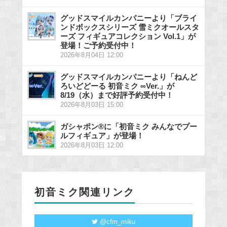
グッドスマイルカンパニーより「ブライ
ンドボックスシリーズ 雪ミクオールスタ
ーズ フィギュアコレクション Vol.1」が
登場！ご予約受付中！
2026年8月04日 12:00
グッドスマイルカンパニーより「ねんど
ろいどどーる 初音ミク ∞Ver.」が
8/19（水）まで好評予約受付中！
2026年8月03日 15:00
ガシャポン®に「初音ミク みんなでプー
ルフィギュア」が登場！
2026年8月03日 12:00
初音ミク関連リンク
@cfm_miku