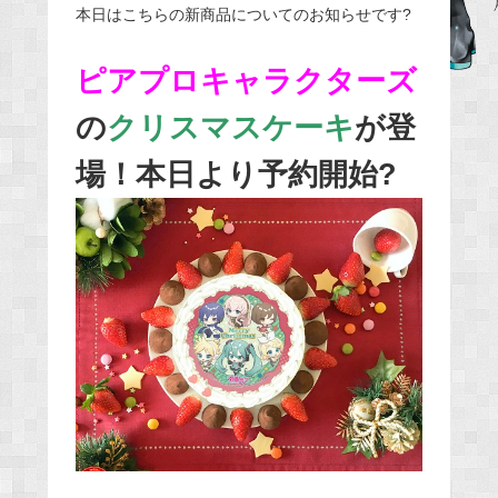
本日はこちらの新商品についてのお知らせです?
e
b
ピアプロキャラクターズ
o
o
の
クリスマスケーキ
が登
k
場！本日より予約開始?