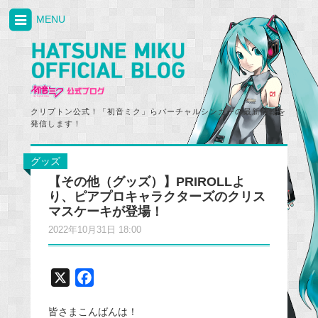
MENU
クリプトン公式！「初音ミク」らバーチャルシンガーの最新情報を
発信します！
グッズ
【その他（グッズ）】PRIROLLよ
り、ピアプロキャラクターズのクリス
マスケーキが登場！
2022年10月31日 18:00
X
F
a
皆さまこんばんは！
c