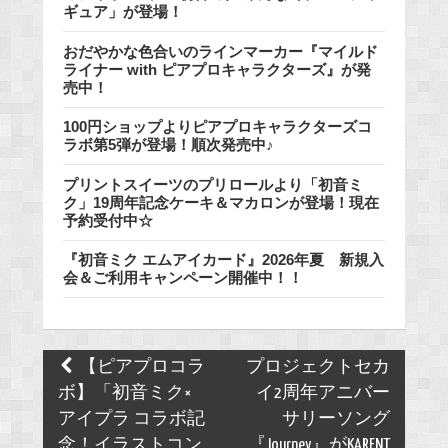
ギュア」が登場！
おだやかな色合いのラインマーカー『マイルド
ライナー with ピアプロキャラクターズ』が発
売中！
100円ショップよりピアプロキャラクターズコ
ラボ第5弾が登場！順次発売中♪
プリントスイーツのプリロールより「初音ミ
ク」19周年記念ケーキ＆マカロンが登場！現在
予約受付中☆
『初音ミク エムアイカード』2026年夏 新規入
会＆ご利用キャンペーン開催中！！
Post
【ピアプロコラ
プロジェクトセカ
navigation
ボ】「初音ミク×
イ2周年アニバー
アイプラ コラボ記
サリーソング
念！イラストコン
『Journey』がKARENT