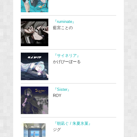
『ruminate』
藍宮ことの
『サイネリア』
かげぴーぼーる
『Sister』
ROY
『朝凪ぐ / 朱夏氷菓』
ジグ