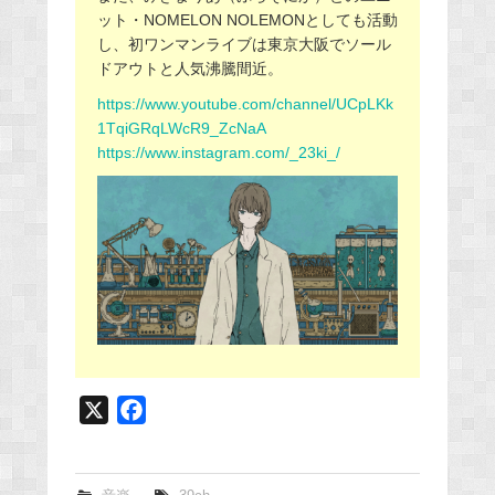
ット・NOMELON NOLEMONとしても活動
し、初ワンマンライブは東京大阪でソール
ドアウトと人気沸騰間近。
https://www.youtube.com/channel/UCpLKk
1TqiGRqLWcR9_ZcNaA
https://www.instagram.com/_23ki_/
X
F
a
c