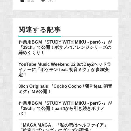
e
音楽
39ch
b
o
o
関連する記事
k
作業用BGM『STUDY WITH MIKU - part6 -』が
『39ch』で公開！ボサノバアレンジシリーズの
締めくくり！
YouTube Music Weekend 12.0のDay2ヘッドラ
イナーに「ポケモン feat. 初音ミク」が参加決
定！
39ch Originals 『Cocho Cocho / 鬱P feat. 初音
ミク』MV公開！
作業用BGM『STUDY WITH MIKU - part5 -』が
『39ch』で公開！part4から引き続きボサノ
バ！
「MAGA MAGA」「私の恋はヘルファイア」
「推定ラブソング」のグッズが登場！