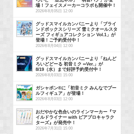
場！フェイスメーカーコラボも開催中！
2026年8月05日 12:00
グッドスマイルカンパニーより「ブライ
ンドボックスシリーズ 雪ミクオールスタ
ーズ フィギュアコレクション Vol.1」が
登場！ご予約受付中！
2026年8月04日 12:00
グッドスマイルカンパニーより「ねんど
ろいどどーる 初音ミク ∞Ver.」が
8/19（水）まで好評予約受付中！
2026年8月03日 15:00
ガシャポン®に「初音ミク みんなでプー
ルフィギュア」が登場！
2026年8月03日 12:00
おだやかな色合いのラインマーカー『マ
イルドライナー with ピアプロキャラク
ターズ』が発売中！
2026年7月31日 15:00