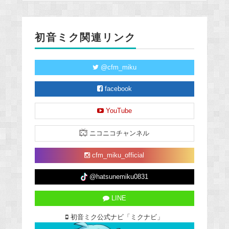
初音ミク関連リンク
@cfm_miku
facebook
YouTube
ニコニコチャンネル
cfm_miku_official
@hatsunemiku0831
LINE
初音ミク公式ナビ「ミクナビ」