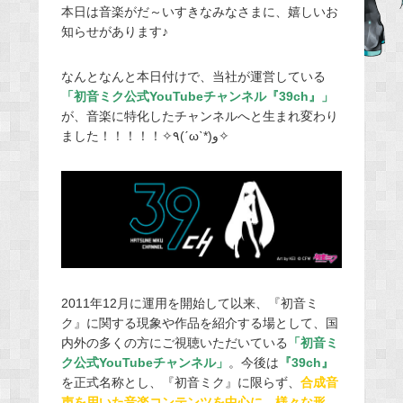
本日は音楽がだ～いすきなみなさまに、嬉しいお
e
知らせがあります♪
b
o
なんとなんと本日付けで、当社が運営している
o
「初音ミク公式YouTubeチャンネル『39ch』」
k
が、音楽に特化したチャンネルへと生まれ変わり
ました！！！！！✧٩(ˊωˋ*)و✧
2011年12月に運用を開始して以来、『初音ミ
ク』に関する現象や作品を紹介する場として、国
内外の多くの方にご視聴いただいている
「初音ミ
ク公式YouTubeチャンネル」
。今後は
『39ch』
を正式名称とし、『初音ミク』に限らず、
合成音
声を用いた音楽コンテンツを中心に、様々な形