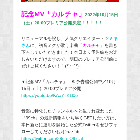
記念MV「カルチャ」
2022年10月15日
（土）20:00プレミア公開決定！！！！！
リニューアルを祝し、人気クリエイター・
ツミキ
さん
に、初音ミクが歌う楽曲
「カルチャ」
を書き
下ろしていただきました！本日より予告編をお楽
しみいただけますので、明日のプレミア公開前に
ぜひご覧ください！╰(*´︶`*)╯
▼記念MV「カルチャ」 ※予告編公開中／10月
15日（土）20:00プレミア公開
https://youtu.be/KAoY-tK1l0o
音楽に特化したチャンネルへと生まれ変わった
『39ch』の最新情報をいち早くGETしたい方は、
本日新たに運用を開始した公式Twitterをぜひフォ
ローしてくださいね♪(`･ω･´)b
https://twitter.com/39ch_Official