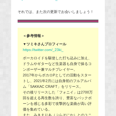
それでは、また次の更新でお会いしましょう！
＜参考情報＞
▼ツミキさんプロフィール
https://twitter.com/_23ki_
ボーカロイドを駆使した打ち込みに加え、
ドラムやギターなど生楽器も自身で操るコ
ンポーザー兼マルチプレイヤー。
2017年からボカロPとしての活動をスター
トし、2021年2月には自身初のフルアルバ
ム「SAKKAC CRAFT」をリリース。
その後リリースした「フォニイ」は2700万
回を超える再生数を誇り、豊富なバックボ
ーンを感じる多彩で攻撃的な楽曲が高い評
価を集めている。
また、みきまりあ（ぷらそにか）とのユニ