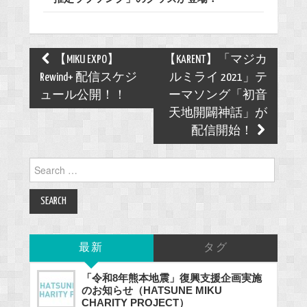
Post
【MIKU EXPO】
【KARENT】「マジカ
navigation
Rewind+ 配信スケジ
ルミライ 2021」テ
ュール公開！！
ーマソング「初音
天地開闢神話」が
配信開始！
Search
for:
最新
タグ
「令和8年熊本地震」復興支援企画実施
のお知らせ（HATSUNE MIKU
CHARITY PROJECT）