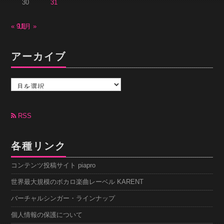
30
31
« 9月
11月 »
アーカイブ
ア
ー
カ
イ
ブ
RSS
各種リンク
コンテンツ投稿サイト piapro
世界最大規模のボカロ楽曲レーベル KARENT
バーチャルシンガー・ラインナップ
個人情報の保護について