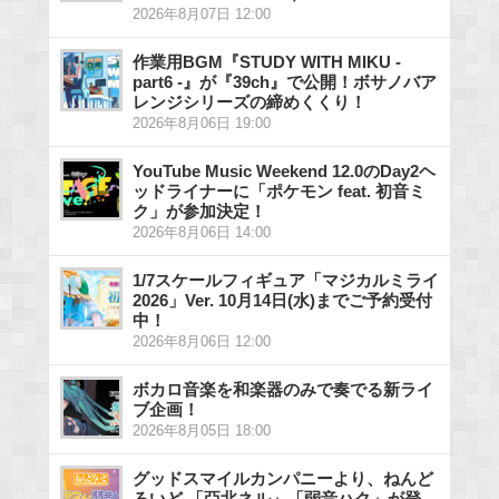
2026年8月07日 12:00
作業用BGM『STUDY WITH MIKU -
part6 -』が『39ch』で公開！ボサノバア
レンジシリーズの締めくくり！
2026年8月06日 19:00
YouTube Music Weekend 12.0のDay2ヘ
ッドライナーに「ポケモン feat. 初音ミ
ク」が参加決定！
2026年8月06日 14:00
1/7スケールフィギュア「マジカルミライ
2026」Ver. 10月14日(水)までご予約受付
中！
2026年8月06日 12:00
ボカロ音楽を和楽器のみで奏でる新ライ
ブ企画！
2026年8月05日 18:00
グッドスマイルカンパニーより、ねんど
ろいど 「亞北ネル」「弱音ハク」が登