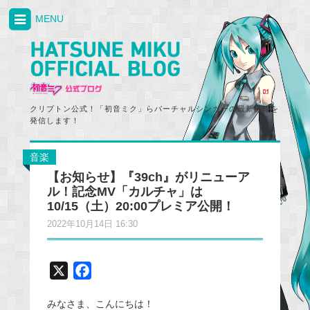
MENU
クリプトン公式！「初音ミク」らバーチャルシンガーの最新情報を
発信します！
音楽
【お知らせ】『39ch』がリニューア
ル！記念MV「カルチャ」は
10/15（土）20:00プレミア公開！
2022年10月14日 16:30
X
F
a
みなさま、こんにちは！
c