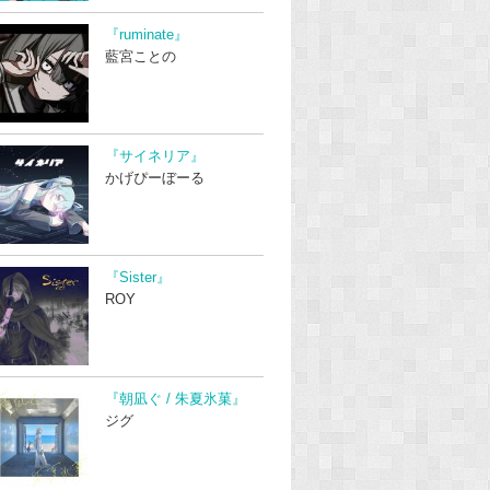
『ruminate』
藍宮ことの
『サイネリア』
かげぴーぼーる
『Sister』
ROY
『朝凪ぐ / 朱夏氷菓』
ジグ