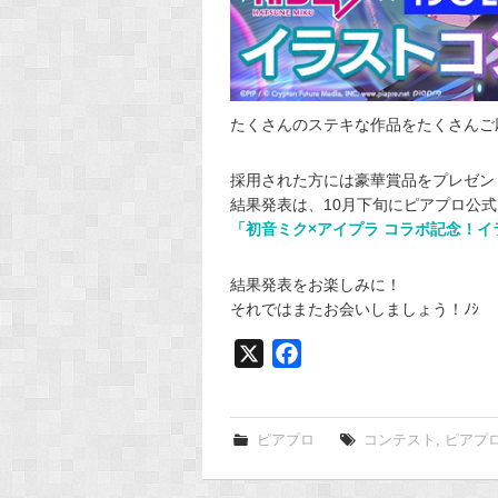
たくさんのステキな作品をたくさんご
採用された方には豪華賞品をプレゼン
結果発表は、10月下旬にピアプロ公
「初音ミク×アイプラ コラボ記念！イ
結果発表をお楽しみに！
それではまたお会いしましょう！ﾉｼ
X
F
a
c
e
ピアプロ
コンテスト
,
ピアプ
b
o