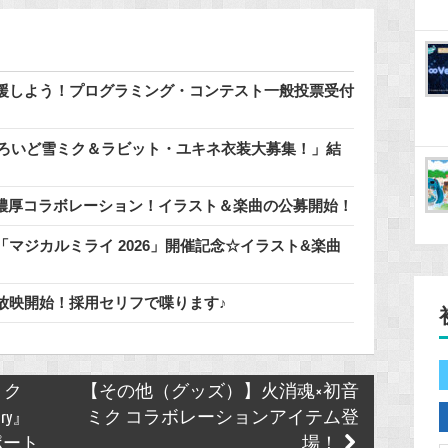
援しよう！プログラミング・コンテスト一般投票受付
どろいど雪ミク＆ラビット・ユキネ衣装大募集！」結
」と濃厚コラボレーション！イラスト＆楽曲の公募開始！
マジカルミライ 2026」開催記念☆イラスト&楽曲
放映開始！採用セリフで喋ります♪
ミク
【その他（グッズ）】火消魂×初音
ry』
ミク コラボレーションアイテム登
ポート
場！