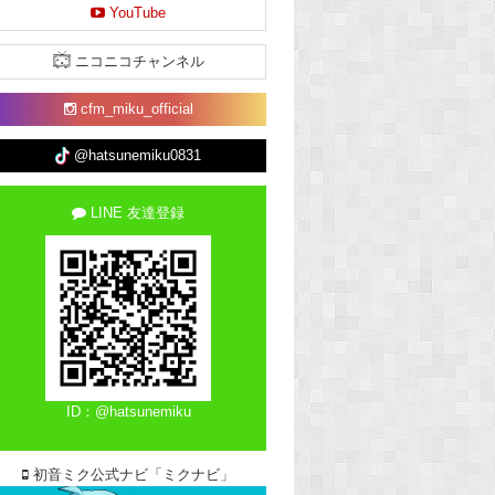
YouTube
ニコニコチャンネル
cfm_miku_official
@hatsunemiku0831
LINE 友達登録
ID：@hatsunemiku
初音ミク公式ナビ「ミクナビ」