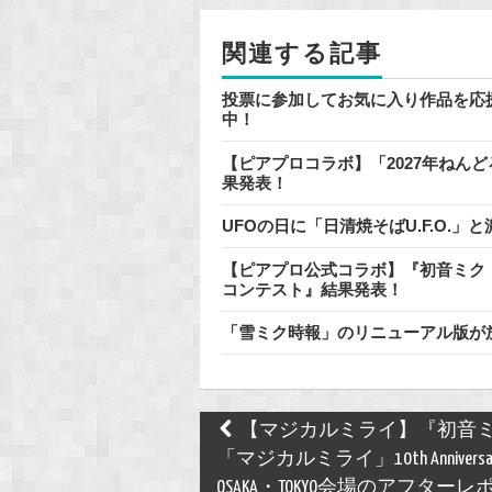
o
関連する記事
k
投票に参加してお気に入り作品を応
中！
【ピアプロコラボ】「2027年ねん
果発表！
UFOの日に「日清焼そばU.F.O.
【ピアプロ公式コラボ】『初音ミク「
コンテスト』結果発表！
「雪ミク時報」のリニューアル版が
Post
【マジカルミライ】『初音
navigation
「マジカルミライ」10th Anniversa
OSAKA・TOKYO会場のアフターレ