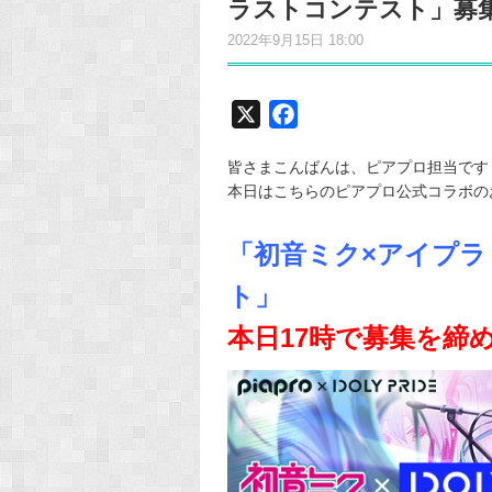
ラストコンテスト」募
2022年9月15日 18:00
X
F
a
皆さまこんばんは、ピアプロ担当です
c
本日はこちらのピアプロ公式コラボの
e
b
「初音ミク×アイプラ
o
o
ト」
k
本日17時で募集を締