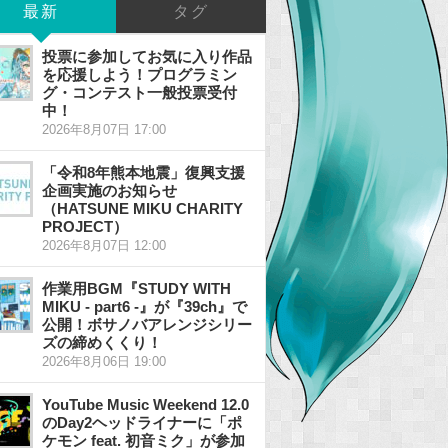
最新
タグ
投票に参加してお気に入り作品
を応援しよう！プログラミン
グ・コンテスト一般投票受付
中！
2026年8月07日 17:00
「令和8年熊本地震」復興支援
企画実施のお知らせ
（HATSUNE MIKU CHARITY
PROJECT）
2026年8月07日 12:00
作業用BGM『STUDY WITH
MIKU - part6 -』が『39ch』で
公開！ボサノバアレンジシリー
ズの締めくくり！
2026年8月06日 19:00
YouTube Music Weekend 12.0
のDay2ヘッドライナーに「ポ
ケモン feat. 初音ミク」が参加