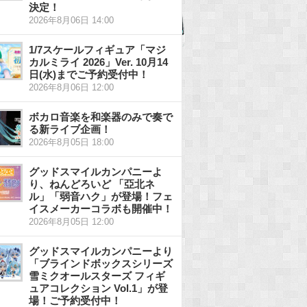
決定！
2026年8月06日 14:00
1/7スケールフィギュア「マジ
カルミライ 2026」Ver. 10月14
日(水)までご予約受付中！
2026年8月06日 12:00
ボカロ音楽を和楽器のみで奏で
る新ライブ企画！
2026年8月05日 18:00
グッドスマイルカンパニーよ
り、ねんどろいど 「亞北ネ
ル」「弱音ハク」が登場！フェ
イスメーカーコラボも開催中！
2026年8月05日 12:00
グッドスマイルカンパニーより
「ブラインドボックスシリーズ
雪ミクオールスターズ フィギ
ュアコレクション Vol.1」が登
場！ご予約受付中！