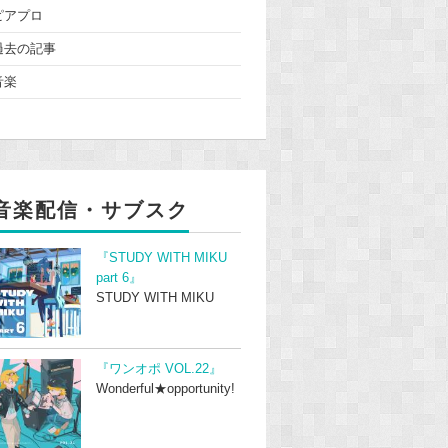
ピアプロ
過去の記事
音楽
音楽配信・サブスク
『STUDY WITH MIKU
part 6』
STUDY WITH MIKU
『ワンオポ VOL.22』
Wonderful★opportunity!