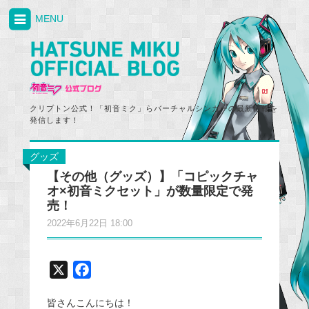
MENU
クリプトン公式！「初音ミク」らバーチャルシンガーの最新情報を
発信します！
グッズ
【その他（グッズ）】「コピックチャ
オ×初音ミクセット」が数量限定で発
売！
2022年6月22日 18:00
X
F
a
皆さんこんにちは！
c