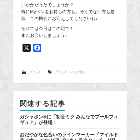
いかがだったでしょうか？
既にMyペンをお持ちの方も、そうでない方も是
非、この機会にお迎えしてくださいね♪
それでは今日はこの辺で！
またお会いしましょう♪
X
F
a
c
e
グッズ
グッズ（その他）
b
o
o
関連する記事
k
ガシャポン®に「初音ミク みんなでプールフィ
ギュア」が登場！
おだやかな色合いのラインマーカー『マイルド