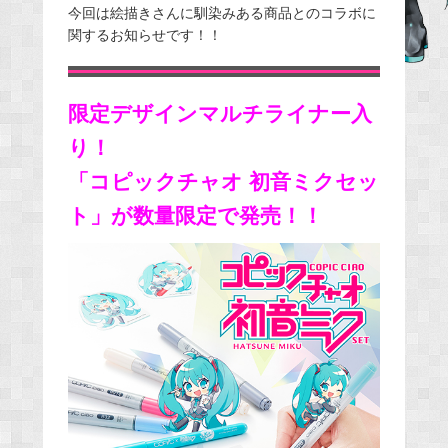
今回は絵描きさんに馴染みある商品とのコラボに
e
関するお知らせです！！
b
o
o
限定デザインマルチライナー入
k
り！
「コピックチャオ 初音ミクセッ
ト」が数量限定で発売！！