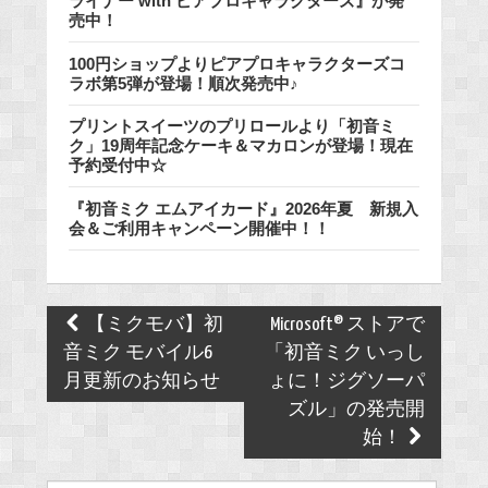
ライナー with ピアプロキャラクターズ』が発
売中！
100円ショップよりピアプロキャラクターズコ
ラボ第5弾が登場！順次発売中♪
プリントスイーツのプリロールより「初音ミ
ク」19周年記念ケーキ＆マカロンが登場！現在
予約受付中☆
『初音ミク エムアイカード』2026年夏 新規入
会＆ご利用キャンペーン開催中！！
Post
【ミクモバ】初
Microsoft® ストアで
navigation
音ミク モバイル6
「初音ミク いっし
月更新のお知らせ
ょに！ジグソーパ
ズル」の発売開
始！