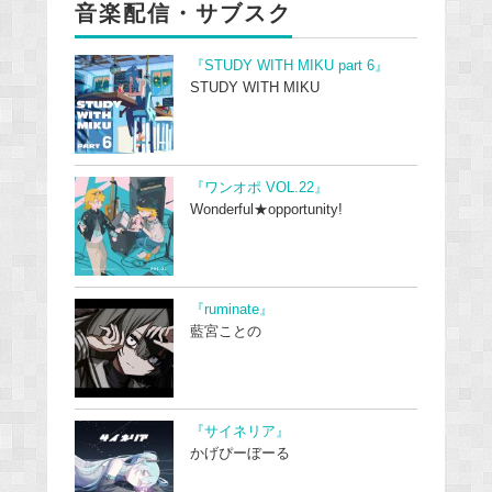
音楽配信・サブスク
『STUDY WITH MIKU part 6』
STUDY WITH MIKU
『ワンオポ VOL.22』
Wonderful★opportunity!
『ruminate』
藍宮ことの
『サイネリア』
かげぴーぼーる