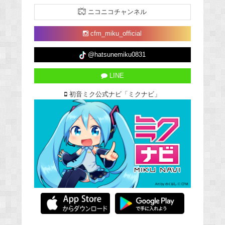
ニコニコチャンネル
cfm_miku_official
@hatsunemiku0831
LINE
初音ミク公式ナビ「ミクナビ」