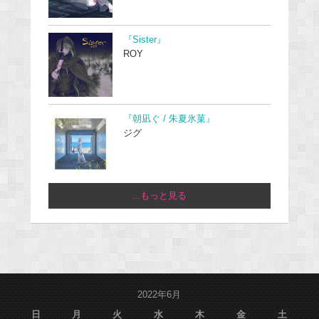
『Sister』
ROY
『朝凪ぐ / 朱夏氷菓』
ジグ
...もっと見る
2022年6月
日
月
火
水
木
金
土