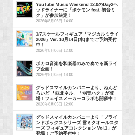
YouTube Music Weekend 12.0のDay2ヘ
ッドライナーに「ポケモン feat. 初音ミ
ク」が参加決定！
2026年8月06日 14:00
1/7スケールフィギュア「マジカルミライ
2026」Ver. 10月14日(水)までご予約受付
中！
2026年8月06日 12:00
ボカロ音楽を和楽器のみで奏でる新ライ
ブ企画！
2026年8月05日 18:00
グッドスマイルカンパニーより、ねんど
ろいど 「亞北ネル」「弱音ハク」が登
場！フェイスメーカーコラボも開催中！
2026年8月05日 12:00
グッドスマイルカンパニーより「ブライ
ンドボックスシリーズ 雪ミクオールスタ
ーズ フィギュアコレクション Vol.1」が
登場！ご予約受付中！