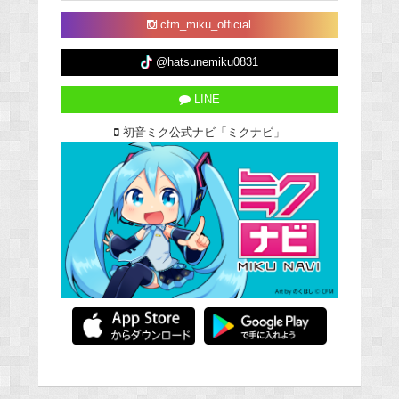
cfm_miku_official
@hatsunemiku0831
LINE
初音ミク公式ナビ「ミクナビ」