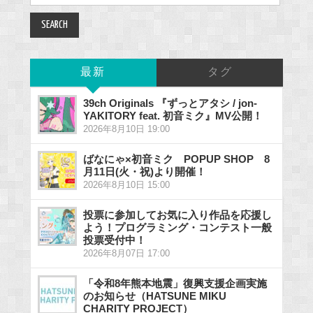
for:
最新
タグ
39ch Originals 『ずっとアタシ / jon-
YAKITORY feat. 初音ミク』MV公開！
2026年8月10日 19:00
ばなにゃ×初音ミク POPUP SHOP 8
月11日(火・祝)より開催！
2026年8月10日 15:00
投票に参加してお気に入り作品を応援し
よう！プログラミング・コンテスト一般
投票受付中！
2026年8月07日 17:00
「令和8年熊本地震」復興支援企画実施
のお知らせ（HATSUNE MIKU
CHARITY PROJECT）