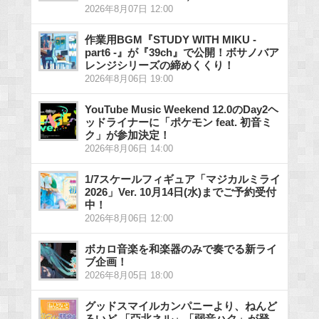
2026年8月07日 12:00
作業用BGM『STUDY WITH MIKU -
part6 -』が『39ch』で公開！ボサノバア
レンジシリーズの締めくくり！
2026年8月06日 19:00
YouTube Music Weekend 12.0のDay2ヘ
ッドライナーに「ポケモン feat. 初音ミ
ク」が参加決定！
2026年8月06日 14:00
1/7スケールフィギュア「マジカルミライ
2026」Ver. 10月14日(水)までご予約受付
中！
2026年8月06日 12:00
ボカロ音楽を和楽器のみで奏でる新ライ
ブ企画！
2026年8月05日 18:00
グッドスマイルカンパニーより、ねんど
ろいど 「亞北ネル」「弱音ハク」が登