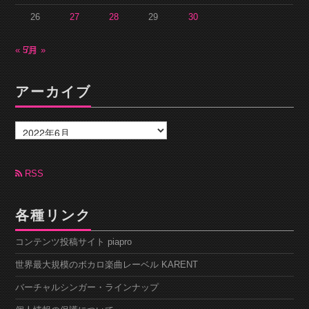
26
27
28
29
30
« 5月
7月 »
アーカイブ
ア
ー
カ
イ
ブ
RSS
各種リンク
コンテンツ投稿サイト piapro
世界最大規模のボカロ楽曲レーベル KARENT
バーチャルシンガー・ラインナップ