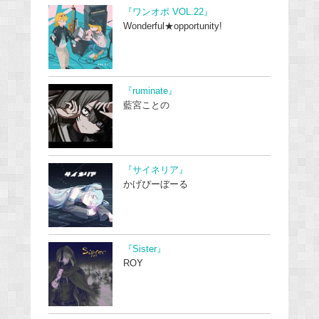
『ワンオポ VOL.22』
Wonderful★opportunity!
『ruminate』
藍宮ことの
『サイネリア』
かげぴーぼーる
『Sister』
ROY