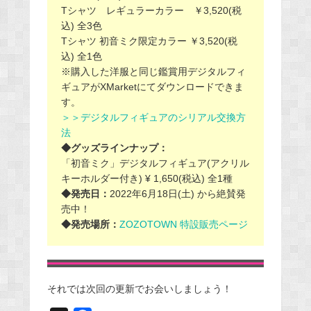
Tシャツ レギュラーカラー ￥3,520(税
込) 全3⾊
Tシャツ 初音ミク限定カラー ￥3,520(税
込) 全1⾊
※購⼊した洋服と同じ鑑賞⽤デジタルフィ
ギュアがXMarketにてダウンロードできま
す。
＞＞デジタルフィギュアのシリアル交換方
法
◆グッズラインナップ：
「初⾳ミク」デジタルフィギュア(アクリル
キーホルダー付き) ¥ 1,650(税込) 全1種
◆発売⽇：
2022年6⽉18⽇(⼟) から絶賛発
売中！
◆発売場所：
ZOZOTOWN 特設販売ページ
それでは次回の更新でお会いしましょう！