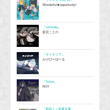
『ワンオポ VOL.22』
Wonderful★opportunity!
『ruminate』
藍宮ことの
『サイネリア』
かげぴーぼーる
『Sister』
ROY
『朝凪ぐ / 朱夏氷菓』