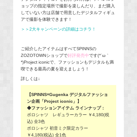
ョップの指定場所で撮影を楽しんだり、まだ購入
していない方は店舗で用意したデジタルフィギュ
アで撮影を体験できます！
＞＞2大キャンペーンの詳細はコチラ！
ご紹介したアイテムはすべてSPINNSの
ZOZOTOWNショップで
好評発売中
です(*´ω｀
*)Project iconicで、ファッションもデジタルも満
喫できる最高の夏を迎えましょう！
詳しくは↓
【SPINNS×Gugenka デジタルファッショ
ン企画「Project iconic」】
◆ファッションアイテム ラインナップ：
ポロシャツ レギュラーカラー ￥4,180(税
込) 全3⾊
ポロシャツ 初音ミク限定カラー
￥4,180(税込) 全1⾊