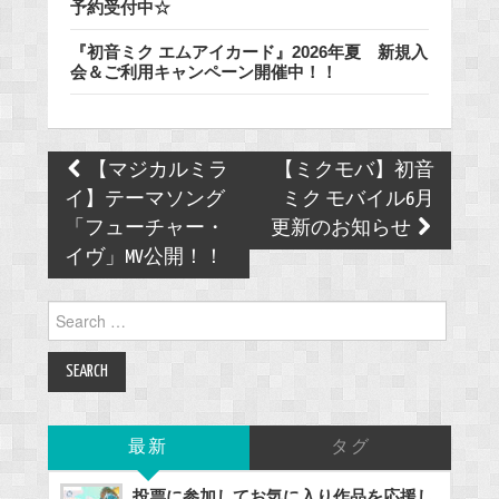
予約受付中☆
『初音ミク エムアイカード』2026年夏 新規入
会＆ご利用キャンペーン開催中！！
Post
【マジカルミラ
【ミクモバ】初音
navigation
イ】テーマソング
ミク モバイル6月
「フューチャー・
更新のお知らせ
イヴ」MV公開！！
Search
for:
最新
タグ
投票に参加してお気に入り作品を応援し