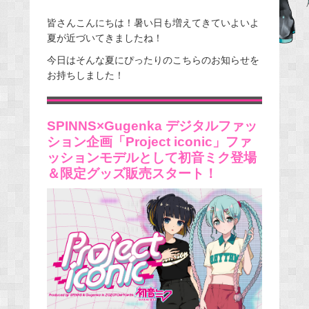
a
皆さんこんにちは！暑い日も増えてきていよいよ
c
夏が近づいてきましたね！
e
今日はそんな夏にぴったりのこちらのお知らせを
b
お持ちしました！
o
o
k
SPINNS×Gugenka デジタルファッ
ション企画「Project iconic」ファ
ッションモデルとして初音ミク登場
＆限定グッズ販売スタート！