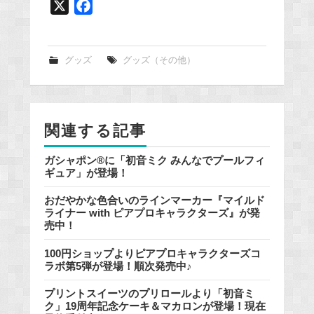
X
F
a
c
e
グッズ
グッズ（その他）
b
o
o
関連する記事
k
ガシャポン®に「初音ミク みんなでプールフィ
ギュア」が登場！
おだやかな色合いのラインマーカー『マイルド
ライナー with ピアプロキャラクターズ』が発
売中！
100円ショップよりピアプロキャラクターズコ
ラボ第5弾が登場！順次発売中♪
プリントスイーツのプリロールより「初音ミ
ク」19周年記念ケーキ＆マカロンが登場！現在