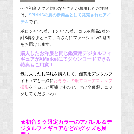
今回初音ミクと紡ひなたさんが着用したお洋服
は、
SPINNSの夏の新商品として発売されたアイ
テム
です。
ポロシャツ3着、Tシャツ3着、コラボ商品2着の
計8着
をまとって、皆さんにファッションの魅力
をお届けします。
購⼊したお洋服と同じ鑑賞⽤デジタルフィ
ギュアがXMarketにてダウンロードできる
特典もご用意！
気に入ったお洋服を購入して、鑑賞用デジタルフ
ィギュアと一緒に
おそろいの服でコーデスナップ
撮影
をすること可能ですので、ぜひ全種類チェッ
クしてくださいね♪
★初音ミク限定カラーのアパレル＆デ
ジタルフィギュアなどのグッズも展