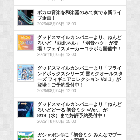
ボカロ音楽を和楽器のみで奏でる新ライ
ブ企画！
2026年8月05日 18:00
グッドスマイルカンパニーより、ねんど
ろいど 「亞北ネル」「弱音ハク」が登
場！フェイスメーカーコラボも開催中！
2026年8月05日 12:00
グッドスマイルカンパニーより「ブライ
ンドボックスシリーズ 雪ミクオールスタ
ーズ フィギュアコレクション Vol.1」が
登場！ご予約受付中！
2026年8月04日 12:00
グッドスマイルカンパニーより「ねんど
ろいどどーる 初音ミク ∞Ver.」が
8/19（水）まで好評予約受付中！
2026年8月03日 15:00
ガシャポン®に「初音ミク みんなでプー