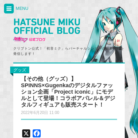
MENU
クリプトン公式！「初音ミク」らバーチャルシンガーの最新情報を
発信します！
グッズ
【その他（グッズ）】
SPINNS×Gugenkaのデジタルファッ
ション企画「Project iconic」にモデ
ルとして登場！コラボアパレル＆デジ
タルフィギュアも販売スタート！
2022年6月20日 11:00
X
F