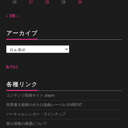
26
27
28
29
30
« 5月
7月 »
アーカイブ
ア
ー
カ
イ
ブ
RSS
各種リンク
コンテンツ投稿サイト piapro
世界最大規模のボカロ楽曲レーベル KARENT
バーチャルシンガー・ラインナップ
個人情報の保護について