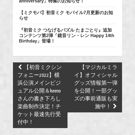
anniversary」特集のお知らせ！
【ミクモバ】初音ミク モバイル7月更新のお知
らせ
『初音ミク つなげるパズル たまごとり』追加
コンテンツ第2弾「鏡音リン・レン Happy 14th
Birthday」登場！
Post
【初音ミクシン
【マジカルミラ
navigation
フォニー2022】横
イ】オフィシャル
浜公演メインビジ
グッズ情報第一弾
ュアル公開＆keeno
を公開！一部グッ
さんの書き下ろし
ズの事前通販も実
楽曲制作決定！チ
施中！
ケット最速先行受
付中！