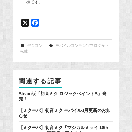
標です。
X
F
a
c
e
デジコン
モバイルコンテンツブログから
転載
b
o
o
k
関連する記事
Steam版「初音ミク ロジックペイントS」発
売！
【ミクモバ】初音ミク モバイル8月更新のお知
らせ
【ミクモバ】初音ミク「マジカルミライ 10th