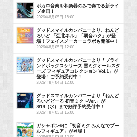
ボカロ音楽を和楽器のみで奏でる新ライ
ブ企画！
2026年8月05日 18:00
グッドスマイルカンパニーより、ねんど
ろいど 「亞北ネル」「弱音ハク」が登
場！フェイスメーカーコラボも開催中！
2026年8月05日 12:00
グッドスマイルカンパニーより「ブライ
ンドボックスシリーズ 雪ミクオールスタ
ーズ フィギュアコレクション Vol.1」が
登場！ご予約受付中！
2026年8月04日 12:00
グッドスマイルカンパニーより「ねんど
ろいどどーる 初音ミク ∞Ver.」が
8/19（水）まで好評予約受付中！
2026年8月03日 15:00
ガシャポン®に「初音ミク みんなでプー
ルフィギュア」が登場！