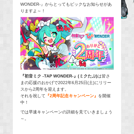
WONDER-』からとってもビックなお知らせがあ
b
りますよ～！
o
o
k
『初音ミク -TAP WONDER-』(ミクたぷ)
は皆さ
まの応援のおかげで2022年6月25日(土)にリリー
スから2周年を迎えます。
それを祝して
『2周年記念キャンペーン』
を開催
中！
では早速キャンペーンの詳細を見ていきましょう
～。