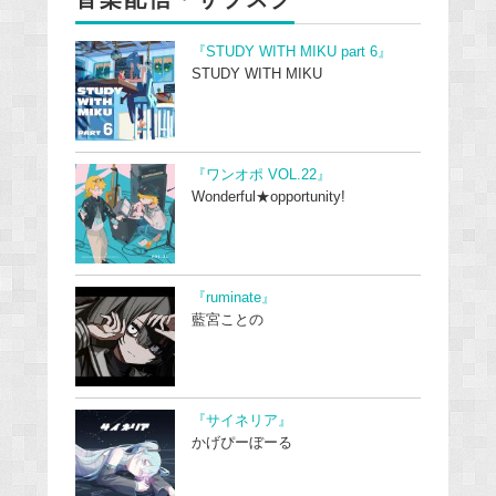
『STUDY WITH MIKU part 6』
STUDY WITH MIKU
『ワンオポ VOL.22』
Wonderful★opportunity!
『ruminate』
藍宮ことの
『サイネリア』
かげぴーぼーる