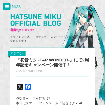
MENU
クリプトン公式！「初音ミク」らバーチャルシンガーの最新情報を
発信します！
デジコン
『初音ミク -TAP WONDER-』にて2周
年記念キャンペーン開催中！！
2022年6月3日 11:00
X
F
a
みなさん、こんにちは♪
c
本日はスマートフォンゲーム『初音ミク -TAP
e