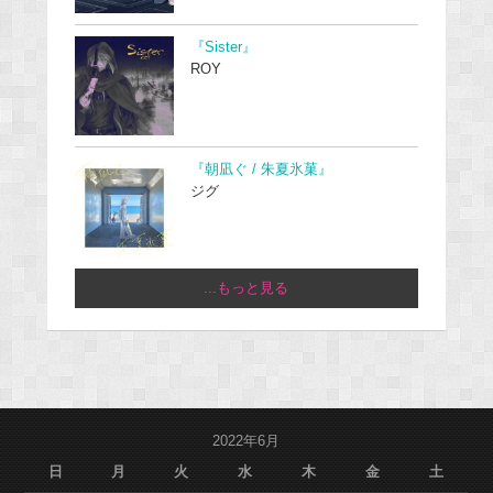
『Sister』
ROY
『朝凪ぐ / 朱夏氷菓』
ジグ
...もっと見る
2022年6月
日
月
火
水
木
金
土