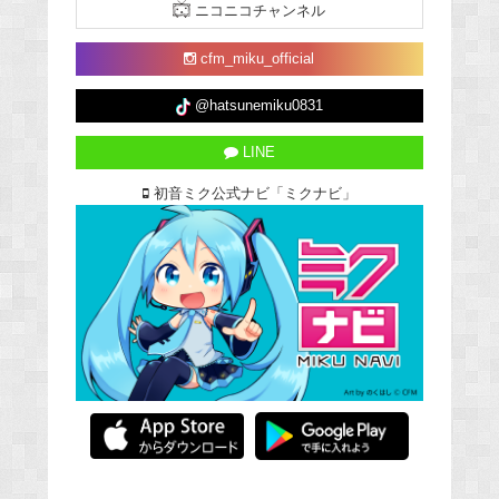
ニコニコチャンネル
cfm_miku_official
@hatsunemiku0831
LINE
初音ミク公式ナビ「ミクナビ」