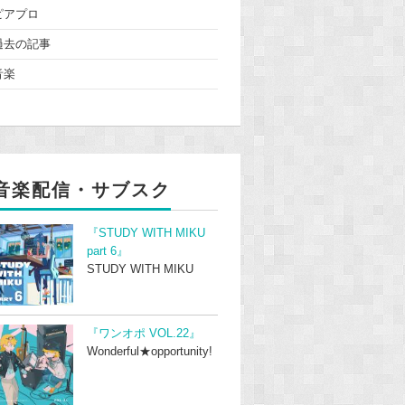
ピアプロ
過去の記事
音楽
音楽配信・サブスク
『STUDY WITH MIKU
part 6』
STUDY WITH MIKU
『ワンオポ VOL.22』
Wonderful★opportunity!