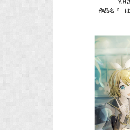
Y.H
作品名『 は