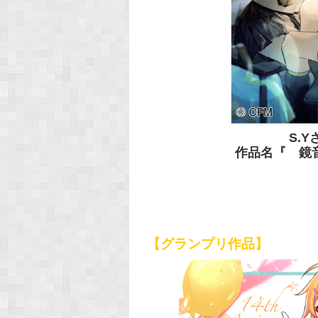
S.Y
作品名『 鏡
【グランプリ作品】