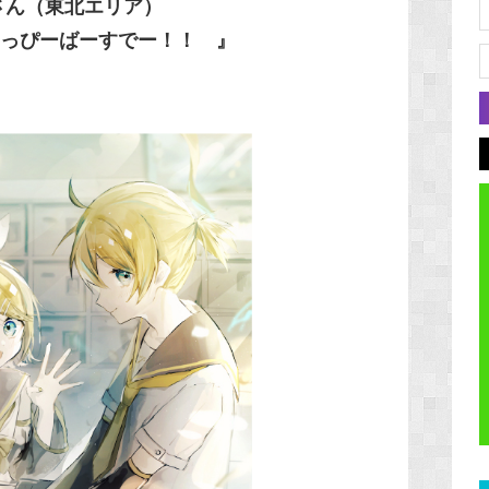
さん
（東北エリア）
っぴーばーすでー！！ 』