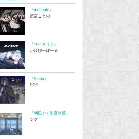
『ruminate』
藍宮ことの
『サイネリア』
かげぴーぼーる
『Sister』
ROY
『朝凪ぐ / 朱夏氷菓』
ジグ