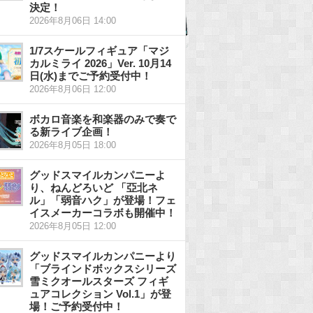
決定！
2026年8月06日 14:00
1/7スケールフィギュア「マジ
カルミライ 2026」Ver. 10月14
日(水)までご予約受付中！
2026年8月06日 12:00
ボカロ音楽を和楽器のみで奏で
る新ライブ企画！
2026年8月05日 18:00
グッドスマイルカンパニーよ
り、ねんどろいど 「亞北ネ
ル」「弱音ハク」が登場！フェ
イスメーカーコラボも開催中！
2026年8月05日 12:00
グッドスマイルカンパニーより
「ブラインドボックスシリーズ
雪ミクオールスターズ フィギ
ュアコレクション Vol.1」が登
場！ご予約受付中！