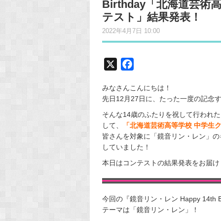
Birthday「北海道
テスト」結果発表！
2022年4月7日 10:00
X
F
a
みなさんこんにちは！
c
先日12月27日に、たった一度の記念
e
そんな14歳のふたりを祝して行われた『鏡音
b
して、
「北海道芸術高等学校 中学生
o
皆さんを対象に「鏡音リン・レン」の
o
していました！
k
本日はコンテストの結果発表をお届け
今回の『鏡音リン・レン Happy 14t
テーマは「鏡音リン・レン」！