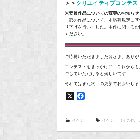
＞＞
クリエイティブコンテス
※受賞作品についての変更のお知らせ（4
一部の作品について、本応募規定に基
り下げを行いました。本件に関するお
ください。
ご応募いただきました皆さま、ありが
コンテストをきっかけに、これからも
ジしていただけると嬉しいです！
それではまた次回の更新でお会いしま
X
F
a
c
e
イベント
イベント（その他）
b
o