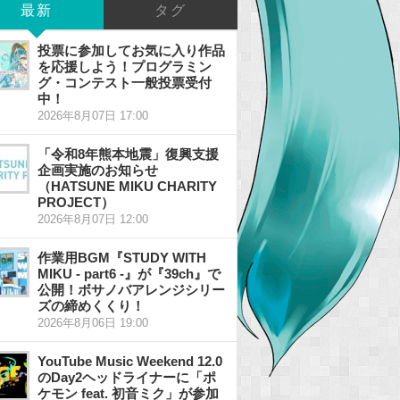
最新
タグ
投票に参加してお気に入り作品
を応援しよう！プログラミン
グ・コンテスト一般投票受付
中！
2026年8月07日 17:00
「令和8年熊本地震」復興支援
企画実施のお知らせ
（HATSUNE MIKU CHARITY
PROJECT）
2026年8月07日 12:00
作業用BGM『STUDY WITH
MIKU - part6 -』が『39ch』で
公開！ボサノバアレンジシリー
ズの締めくくり！
2026年8月06日 19:00
YouTube Music Weekend 12.0
のDay2ヘッドライナーに「ポ
ケモン feat. 初音ミク」が参加