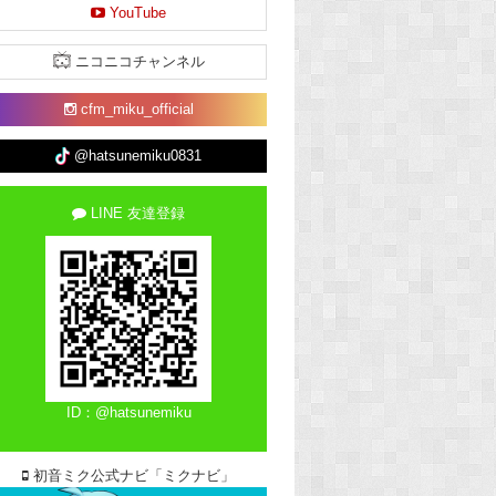
YouTube
ニコニコチャンネル
cfm_miku_official
@hatsunemiku0831
LINE 友達登録
ID：@hatsunemiku
初音ミク公式ナビ「ミクナビ」