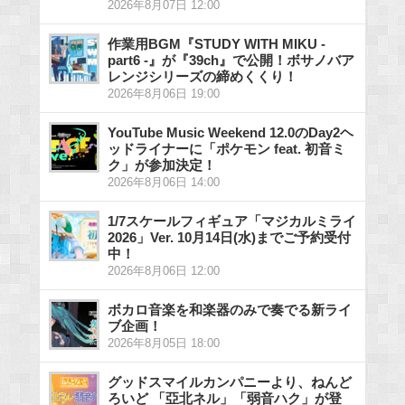
2026年8月07日 12:00
作業用BGM『STUDY WITH MIKU -
part6 -』が『39ch』で公開！ボサノバア
レンジシリーズの締めくくり！
2026年8月06日 19:00
YouTube Music Weekend 12.0のDay2ヘ
ッドライナーに「ポケモン feat. 初音ミ
ク」が参加決定！
2026年8月06日 14:00
1/7スケールフィギュア「マジカルミライ
2026」Ver. 10月14日(水)までご予約受付
中！
2026年8月06日 12:00
ボカロ音楽を和楽器のみで奏でる新ライ
ブ企画！
2026年8月05日 18:00
グッドスマイルカンパニーより、ねんど
ろいど 「亞北ネル」「弱音ハク」が登