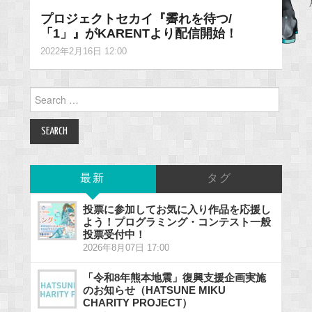
プロジェクトセカイ『霽れを待つ/
「1」』がKARENTより配信開始！
2022年2月16日 12:00
Search
for:
最新
タグ
投票に参加してお気に入り作品を応援し
よう！プログラミング・コンテスト一般
投票受付中！
2026年8月07日 17:00
「令和8年熊本地震」復興支援企画実施
のお知らせ（HATSUNE MIKU
CHARITY PROJECT）