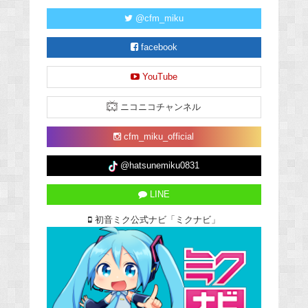
@cfm_miku
facebook
YouTube
ニコニコチャンネル
cfm_miku_official
@hatsunemiku0831
LINE
初音ミク公式ナビ「ミクナビ」