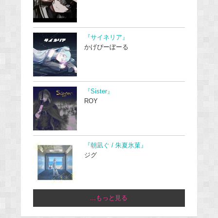
『サイネリア』
かげぴーぼーる
『Sister』
ROY
『朝凪ぐ / 朱夏氷菓』
ジグ
...もっと見る