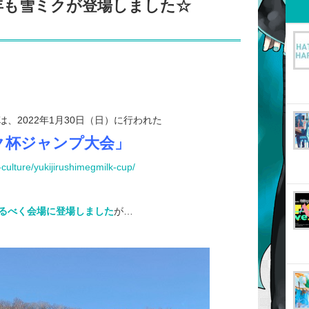
年も雪ミクが登場しました☆
、2022年1月30日（日）に行われた
ク杯ジャンプ大会」
culture/yukijirushimegmilk-cup/
るべく会場に登場しました
が…