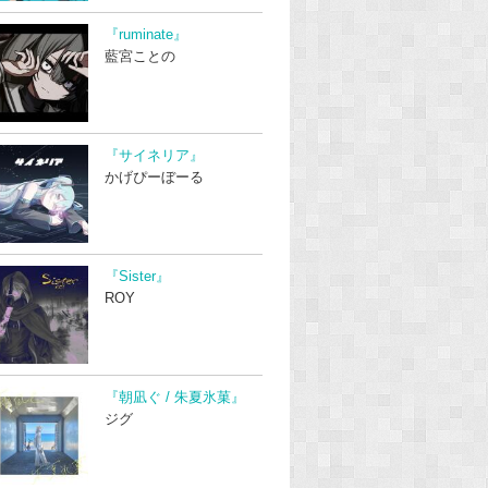
『ruminate』
藍宮ことの
『サイネリア』
かげぴーぼーる
『Sister』
ROY
『朝凪ぐ / 朱夏氷菓』
ジグ