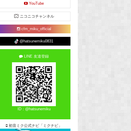
YouTube
ニコニコチャンネル
cfm_miku_official
@hatsunemiku0831
LINE 友達登録
ID：@hatsunemiku
初音ミク公式ナビ「ミクナビ」