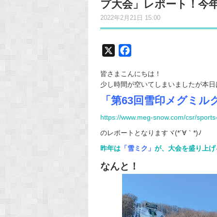
プ大会」レポート！今
2022年2月21日 15:00
X
F
a
皆さまこんにちは！
c
少し時間が空いてしまいましたが本日は
e
「第63回雪印メグミル
b
o
https://www.meg-snow.com/csr/sports-
o
のレポートとなりますヾ(*´∀｀*)ﾉ
k
昨年は
「雪ミク」
が、大会を盛り上げ
なんと！