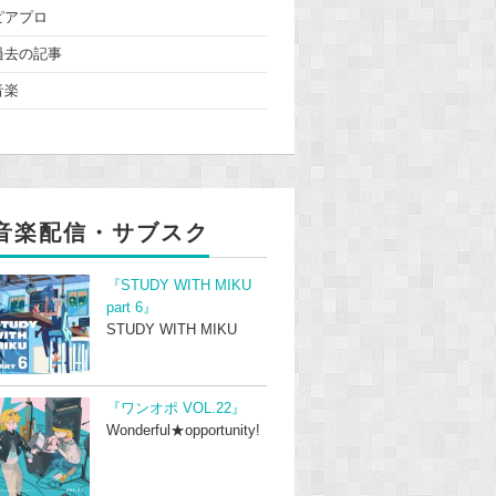
ピアプロ
過去の記事
音楽
音楽配信・サブスク
『STUDY WITH MIKU
part 6』
STUDY WITH MIKU
『ワンオポ VOL.22』
Wonderful★opportunity!