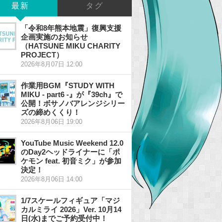
最新
タグ
「令和8年熊本地震」復興支援
企画実施のお知らせ
（HATSUNE MIKU CHARITY
PROJECT）
2026年8月07日 12:00
作業用BGM『STUDY WITH
MIKU - part6 -』が『39ch』で
公開！ボサノバアレンジシリー
ズの締めくくり！
2026年8月06日 19:00
YouTube Music Weekend 12.0
のDay2ヘッドライナーに「ポ
ケモン feat. 初音ミク」が参加
決定！
2026年8月06日 14:00
1/7スケールフィギュア「マジ
カルミライ 2026」Ver. 10月14
日(水)までご予約受付中！