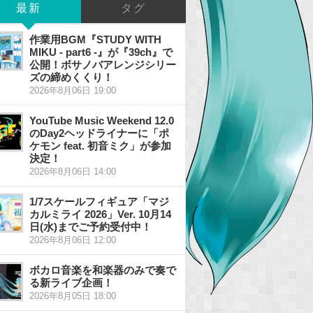
最新
タグ
作業用BGM『STUDY WITH
MIKU - part6 -』が『39ch』で
公開！ボサノバアレンジシリー
ズの締めくくり！
2026年8月06日 19:00
YouTube Music Weekend 12.0
のDay2ヘッドライナーに「ポ
ケモン feat. 初音ミク」が参加
決定！
2026年8月06日 14:00
1/7スケールフィギュア「マジ
カルミライ 2026」Ver. 10月14
日(水)までご予約受付中！
2026年8月06日 12:00
ボカロ音楽を和楽器のみで奏で
る新ライブ企画！
2026年8月05日 18:00