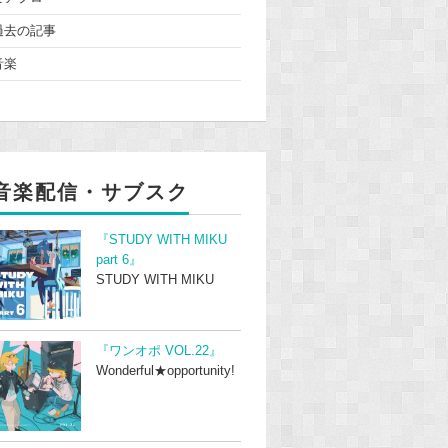
過去の記事
音楽
音楽配信・サブスク
『STUDY WITH MIKU
part 6』
STUDY WITH MIKU
『ワンオポ VOL.22』
Wonderful★opportunity!