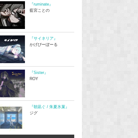
『ruminate』
藍宮ことの
『サイネリア』
かげぴーぼーる
『Sister』
ROY
『朝凪ぐ / 朱夏氷菓』
ジグ