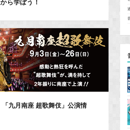
例」から学ぼう！
「九月南座 超歌舞伎」公演情