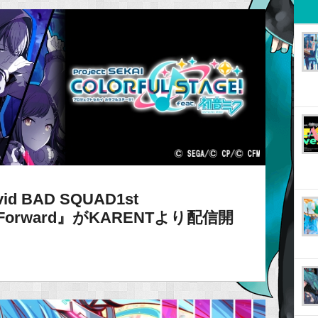
 BAD SQUAD1st
ady/Forward』がKARENTより配信開