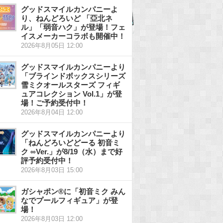
グッドスマイルカンパニーよ
り、ねんどろいど 「亞北ネ
ル」「弱音ハク」が登場！フェ
イスメーカーコラボも開催中！
2026年8月05日 12:00
グッドスマイルカンパニーより
「ブラインドボックスシリーズ
雪ミクオールスターズ フィギ
ュアコレクション Vol.1」が登
場！ご予約受付中！
2026年8月04日 12:00
グッドスマイルカンパニーより
「ねんどろいどどーる 初音ミ
ク ∞Ver.」が8/19（水）まで好
評予約受付中！
2026年8月03日 15:00
ガシャポン®に「初音ミク みん
なでプールフィギュア」が登
場！
2026年8月03日 12:00