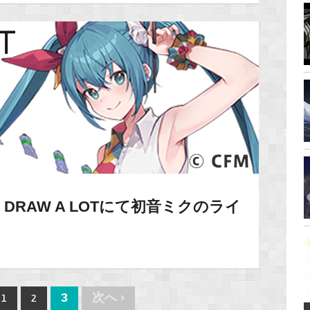
RAW A LOTにて初音ミクのライ
！
3
次へ ›
1
2