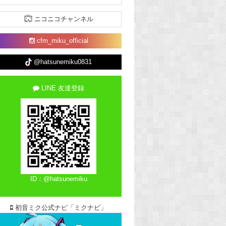
ニコニコチャンネル
cfm_miku_official
@hatsunemiku0831
LINE 友達登録
ID：@hatsunemiku
初音ミク公式ナビ「ミクナビ」