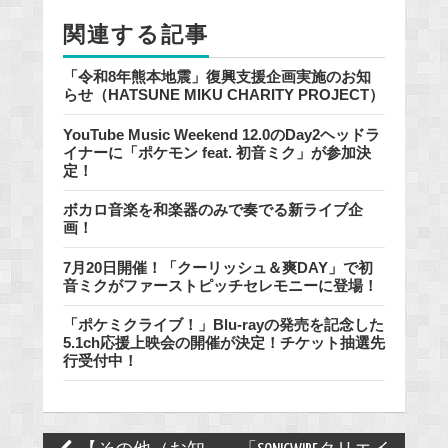
o
関連する記事
k
「令和8年熊本地震」復興支援企画実施のお知
らせ（HATSUNE MIKU CHARITY PROJECT）
YouTube Music Weekend 12.0のDay2ヘッドラ
イナーに「ポケモン feat. 初音ミク」が参加決
定！
ボカロ音楽を和楽器のみで奏でる新ライブ企
画！
7月20日開催！「クーリッシュ＆爽DAY」で初
音ミクがファーストピッチセレモニーに登場！
「ポケミクライブ！」Blu-rayの発売を記念した
5.1ch応援上映会の開催が決定！チケット抽選先
行受付中！
Post