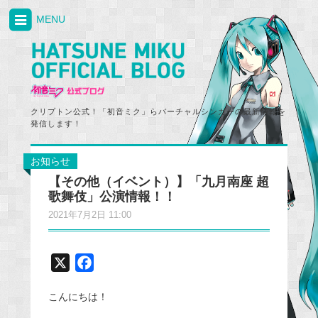
MENU
クリプトン公式！「初音ミク」らバーチャルシンガーの最新情報を
発信します！
お知らせ
【その他（イベント）】「九月南座 超
歌舞伎」公演情報！！
2021年7月2日 11:00
X
F
a
こんにちは！
c
e