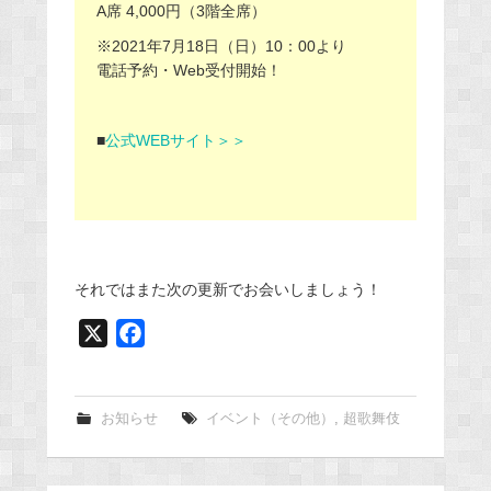
A席 4,000円（3階全席）
※2021年7月18日（日）10：00より
電話予約・Web受付開始！
■
公式WEBサイト＞＞
それではまた次の更新でお会いしましょう！
X
F
a
c
e
お知らせ
イベント（その他）
,
超歌舞伎
b
o