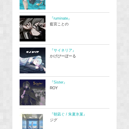
『ruminate』
藍宮ことの
『サイネリア』
かげぴーぼーる
『Sister』
ROY
『朝凪ぐ / 朱夏氷菓』
ジグ