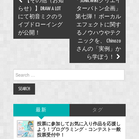
【その他（お知
「SONICWIREクリエイ
navigation
らせ）】DRAW A LOT
ターバトン企画」
にて初音ミクのラ
第七弾！ ボーカル
イブドローイング
エフェクトに関す
が公開！
るノウハウやテク
ニックを、 Chinozo
さんの「実例」か
ら学ぼう！
Search
for:
最新
タグ
投票に参加してお気に入り作品を応援し
よう！プログラミング・コンテスト一般
投票受付中！