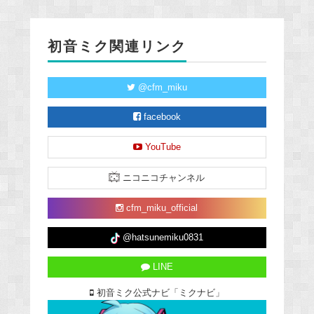
初音ミク関連リンク
@cfm_miku
facebook
YouTube
ニコニコチャンネル
cfm_miku_official
@hatsunemiku0831
LINE
初音ミク公式ナビ「ミクナビ」