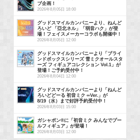
ブ企画！
2026年8月05日 18:00
グッドスマイルカンパニーより、ねんど
ろいど 「亞北ネル」「弱音ハク」が登
場！フェイスメーカーコラボも開催中！
2026年8月05日 12:00
グッドスマイルカンパニーより「ブライ
ンドボックスシリーズ 雪ミクオールスタ
ーズ フィギュアコレクション Vol.1」が
登場！ご予約受付中！
2026年8月04日 12:00
グッドスマイルカンパニーより「ねんど
ろいどどーる 初音ミク ∞Ver.」が
8/19（水）まで好評予約受付中！
2026年8月03日 15:00
ガシャポン®に「初音ミク みんなでプー
ルフィギュア」が登場！
2026年8月03日 12:00