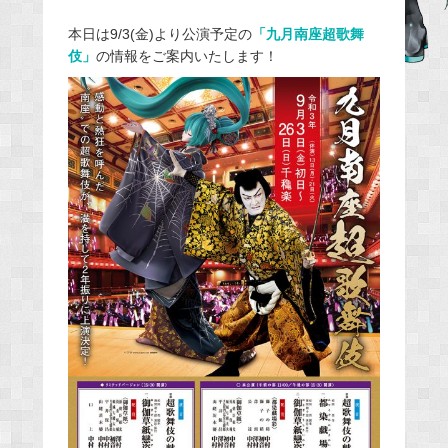
b
本日は9/3(金)より公演予定の
「九月南座超歌舞
o
伎」
の情報をご案内いたします！
o
k