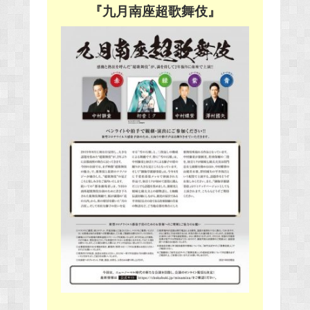
『九月南座超歌舞伎』