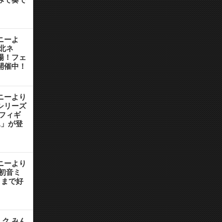
ニーよ
北ネ
場！フェ
開催中！
ニーより
シリーズ
フィギ
1」が登
ニーより
初音ミ
水）まで好
ク みん