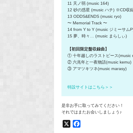
11 天ノ弱 (music 164)
12 砂の惑星 (music ハチ) ※CD
13 ODDS&ENDS (music ryo)
〜 Memorial Track 〜
14 from Y to Y (music ジミーサムP
15 夢、時々… (music まらしぃ)
【初回限定盤収録曲】
① 十年越しのラストピース(music ma
② 六兆年と一夜物語(music kemu)
③ アマツキツネ(music marasy)
特設サイトはこちら＞＞
是非お手に取ってみてください！
それではまたお会いしましょう♪
X
F
a