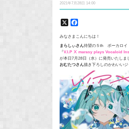
2021年7月28日 14:00
X
F
a
みなさまこんにちは！
c
e
まらしぃさん
待望の５th ボーカロ
『
V.I.P Ⅹ marasy plays Vocaloid In
b
が本日7月28日（水）に発売いたしま
o
おむたつさん
描き下ろしのかわいいジ
o
k