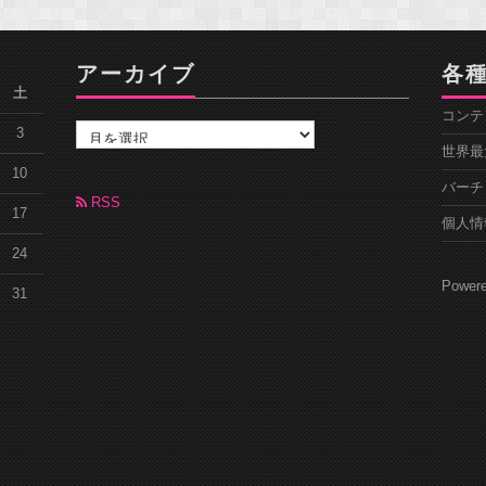
アーカイブ
各
土
ア
コンテン
ー
3
カ
世界最
イ
10
バーチ
ブ
RSS
17
個人情
24
Powe
31