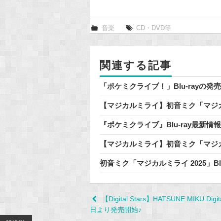
c
e
音楽
CD・DVD等
b
o
o
関連する記事
k
「ポケミクライブ！」Blu-rayの
【マジカルミライ】初音ミク「マジカルミ
『ポケミクライブ』Blu-ray最新
【マジカルミライ】初音ミク「マジカルミラ
初音ミク「マジカルミライ 2025」Bl
Post
【Digital Stars】HATSUNE MIKU Di
日より発売開始♪
navigation