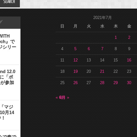
2021年7月
グ
日
月
火
水
木
金
ITH
1
2
39ch』で
ジシリー
4
5
6
7
8
9
11
12
13
14
15
16
nd 12.0
18
19
20
21
22
23
ーに「ポ
ク」が参加
25
26
27
28
29
30
« 6月
8月 »
ア「マジ
10月14
中！
みで奏で