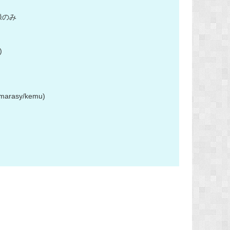
収録のみ
)
rasy/kemu)