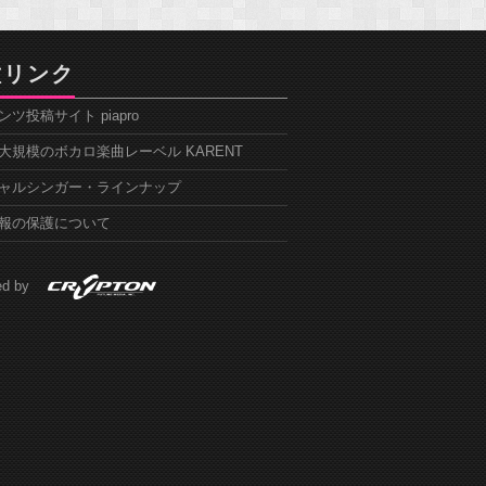
種リンク
ツ投稿サイト piapro
大規模のボカロ楽曲レーベル KARENT
ャルシンガー・ラインナップ
報の保護について
red by