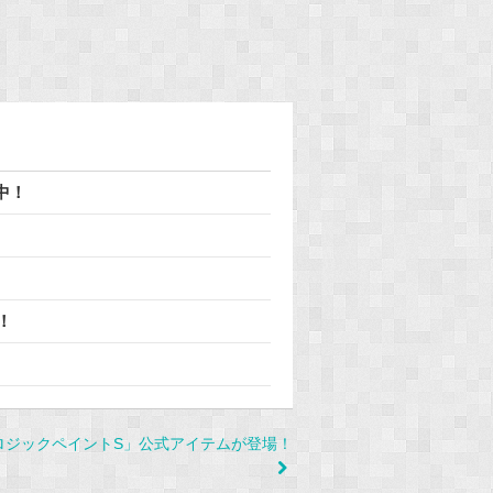
中！
！
ロジックペイントS」公式アイテムが登場！