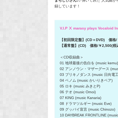
まらしぃさん
の“弾いてみた”人気曲
録しています！
V.I.P Ⅹ marasy plays Vocaloid I
【初回限定盤】(CD＋DVD) 価格/￥3
【通常盤】(CD) 価格/￥2,500(税
＜CD収録曲＞
01 地球最後の告白を (music kemu
02 アンノウン・マザーグース (music
03 ブリキノダンス (music 日向電工
04 ベノム (music かいりきベア)
05 ロキ (music みきとP)
06 テオ (music Omoi)
07 KING (music Kanaria)
08 ドラマツルギー (music Eve)
09 グッバイ宣言 (music Chinozo)
10 DAYBREAK FRONTLINE (music 