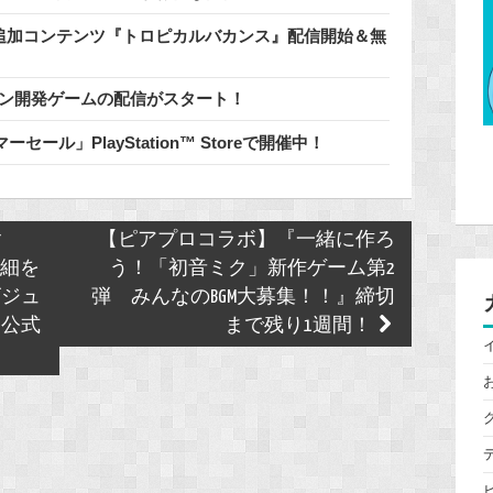
料追加コンテンツ『トロピカルバカンス』配信開始＆無
リプトン開発ゲームの配信がスタート！
ール」PlayStation™ Storeで開催中！
ク
【ピアプロコラボ】『一緒に作ろ
詳細を
う！「初音ミク」新作ゲーム第2
ビジュ
弾 みんなのBGM大募集！！』締切
！公式
まで残り1週間！