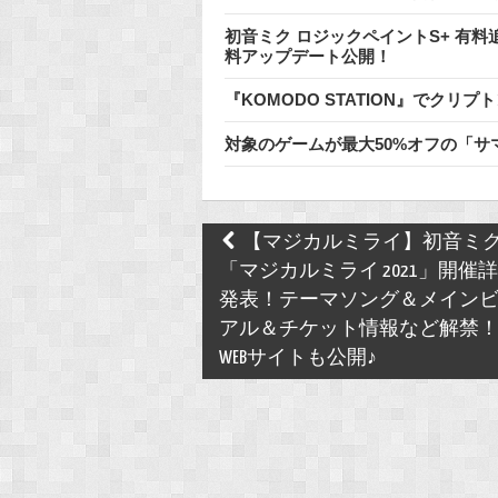
初音ミク ロジックペイントS+ 有
料アップデート公開！
『KOMODO STATION』でク
対象のゲームが最大50%オフの「サマーセ
Post
【マジカルミライ】初音ミ
navigation
「マジカルミライ 2021」開催
発表！テーマソング＆メイン
アル＆チケット情報など解禁
WEBサイトも公開♪