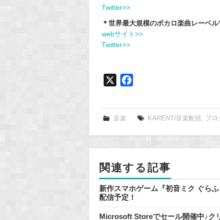
Twitter>>
＊世界最大規模のボカロ楽曲レーベル"K
webサイト>>
Twitter>>
X
F
a
c
e
音楽
KARENT/音楽配信
,
プロ
b
o
o
関連する記事
k
新作スマホゲーム『初音ミク ぐらふぃ
配信予定！
Microsoft Storeでセール開