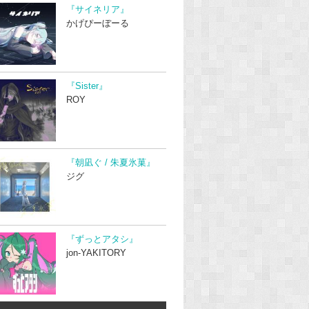
『サイネリア』
かげぴーぼーる
『Sister』
ROY
『朝凪ぐ / 朱夏氷菓』
ジグ
『ずっとアタシ』
jon-YAKITORY