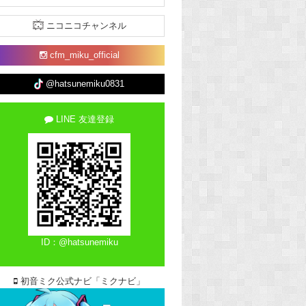
ニコニコチャンネル
cfm_miku_official
@hatsunemiku0831
LINE 友達登録
ID：@hatsunemiku
初音ミク公式ナビ「ミクナビ」