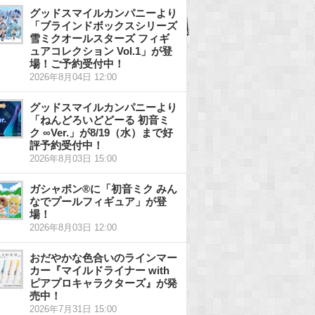
グッドスマイルカンパニーより
「ブラインドボックスシリーズ
雪ミクオールスターズ フィギ
ュアコレクション Vol.1」が登
場！ご予約受付中！
2026年8月04日 12:00
グッドスマイルカンパニーより
「ねんどろいどどーる 初音ミ
ク ∞Ver.」が8/19（水）まで好
評予約受付中！
2026年8月03日 15:00
ガシャポン®に「初音ミク みん
なでプールフィギュア」が登
場！
2026年8月03日 12:00
おだやかな色合いのラインマー
カー『マイルドライナー with
ピアプロキャラクターズ』が発
売中！
2026年7月31日 15:00