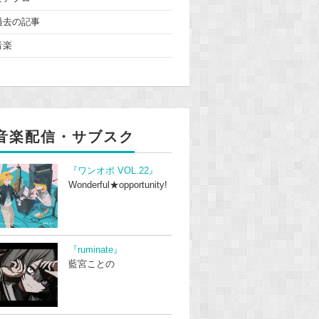
過去の記事
音楽
音楽配信・サブスク
『ワンオポ VOL.22』
Wonderful★opportunity!
『ruminate』
藍宮ことの