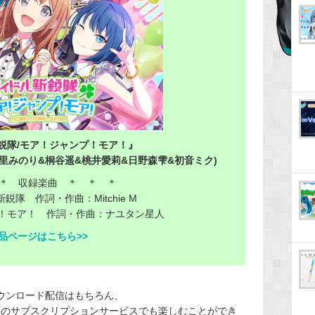
鋭隊/モア！ジャンプ！モア！』
t. 花里みのり&桐谷遥&桃井愛莉&日野森雫&初音ミク)
＊ 収録楽曲 ＊ ＊ ＊
新鋭隊 作詞・作曲：Mitchie M
ンプ！モア！ 作詞・作曲：ナユタン星人
品ページはこちら>>
a等のダウンロード配信はもちろん、
NE MUSIC等のサブスクリプションサービスでも楽しむことができ