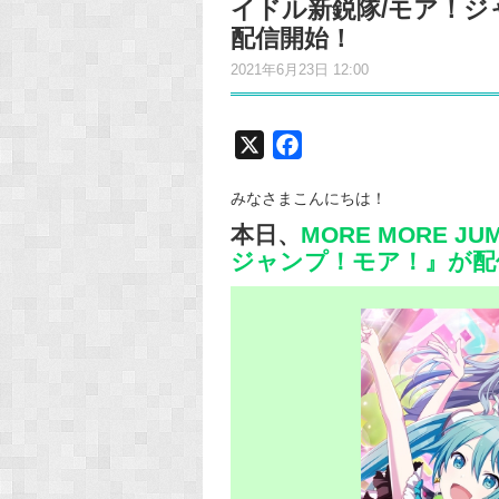
イドル新鋭隊/モア！ジ
配信開始！
2021年6月23日 12:00
X
F
a
みなさまこんにちは！
c
本日、
MORE MORE 
e
ジャンプ！モア！』が配
b
o
o
k