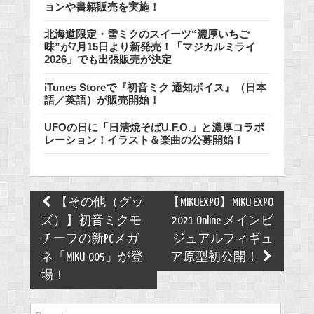
ョンや書籍販売を実施！
北海道限定・雪ミクのスイーツ“濃厚いちご
味”が7月15日より新発売！「マジカルミライ
2026」でも出張販売が決定
iTunes Storeで『初音ミク 通知ボイス』（日本
語／英語）が販売開始！
UFOの日に「日清焼そばU.F.O.」と濃厚コラボ
レーション！イラスト＆楽曲の公募開始！
Post
【その他（グッ
【MIKUEXPO】MIKU EXPO
navigation
ズ）】初音ミクモ
2021 Online メインビ
チーフの新PCメガ
ジュアルフィギュ
ネ「MIKU-005」が登
ア原型初公開！
場！
Search