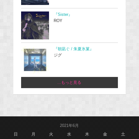
『Sister』
ROY
『朝凪ぐ / 朱夏氷菓』
ジグ
...もっと見る
2021年6月
日
月
火
水
木
金
土