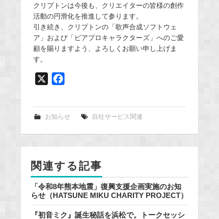
クリプトンは今後も、クリエイターの皆様の創作
活動の円滑化を推進して参ります。
引き続き、クリプトンの「歌声合成ソフトウェ
ア」および「ピアプロキャラクターズ」へのご愛
顧を賜りますよう、よろしくお願い申し上げま
す。
X
F
a
c
e
お知らせ
自社サービス関連
b
o
o
関連する記事
k
「令和8年熊本地震」復興支援企画実施のお知
らせ（HATSUNE MIKU CHARITY PROJECT）
『初音ミク』誕生秘話を浜松で。トークセッシ