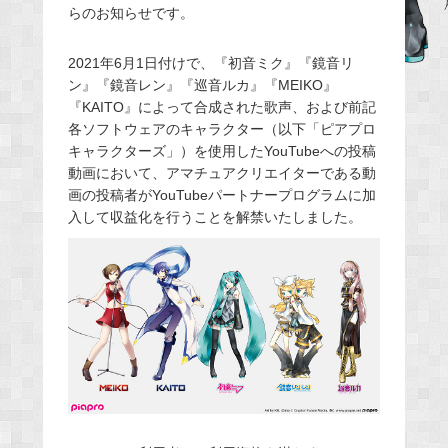
らのお知らせです。
e
b
2021年6月1日付けで、『初音ミク』『鏡音リ
o
ン』『鏡音レン』『巡音ルカ』『MEIKO』
o
『KAITO』によって合成された歌声、および前記
k
各ソフトウェアのキャラクター（以下「ピアプロ
キャラクターズ」）を使用したYouTubeへの投稿
動画において、アマチュアクリエイターである動
画の投稿者がYouTubeパートナープログラムに加
入して収益化を行うことを解禁いたしました。