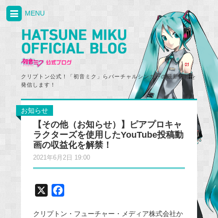
MENU
クリプトン公式！「初音ミク」らバーチャルシンガーの最新情報を
発信します！
お知らせ
【その他（お知らせ）】ピアプロキャ
ラクターズを使用したYouTube投稿動
画の収益化を解禁！
2021年6月2日 19:00
X
F
a
クリプトン・フューチャー・メディア株式会社か
c