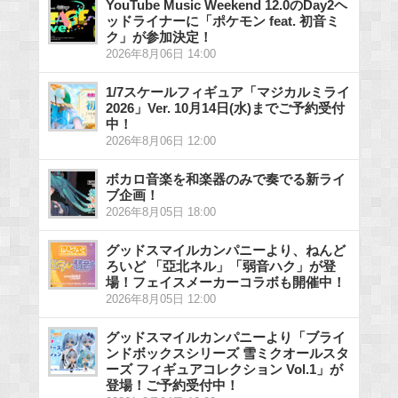
YouTube Music Weekend 12.0のDay2ヘ
ッドライナーに「ポケモン feat. 初音ミ
ク」が参加決定！
2026年8月06日 14:00
1/7スケールフィギュア「マジカルミライ
2026」Ver. 10月14日(水)までご予約受付
中！
2026年8月06日 12:00
ボカロ音楽を和楽器のみで奏でる新ライ
ブ企画！
2026年8月05日 18:00
グッドスマイルカンパニーより、ねんど
ろいど 「亞北ネル」「弱音ハク」が登
場！フェイスメーカーコラボも開催中！
2026年8月05日 12:00
グッドスマイルカンパニーより「ブライ
ンドボックスシリーズ 雪ミクオールスタ
ーズ フィギュアコレクション Vol.1」が
登場！ご予約受付中！