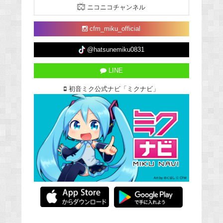
ニコニコチャンネル
cfm_miku_official
@hatsunemiku0831
LINE
初音ミク公式ナビ「ミクナビ」