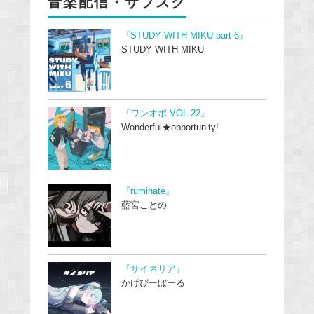
音楽配信・サブスク
『STUDY WITH MIKU part 6』
STUDY WITH MIKU
『ワンオポ VOL.22』
Wonderful★opportunity!
『ruminate』
藍宮ことの
『サイネリア』
かげぴーぼーる