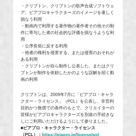
・クリプトン、クリプトンの歌声合成ソフトウェ
ア、ピアプロキャラクターズのイメージを著しく
損なう利用
・動画内で利用する著作物の著作者その他その制
作に寄与した者の社会的な評価を損なうような利
用
・公序良俗に反する利用
・他者の権利を侵害する、または侵害のおそれが
ある利用
・クリプトンが自ら制作し公表した、またはクリ
プトンが制作を依頼したかのような誤解を招く動
画の利用
クリプトンは、2009年7月に「ピアプロ・キャラ
クター・ライセンス」（PCL）を公表し、非営利
目的かつ無償での条件のもとで、クリエイターの
皆様がピアプロキャラクターズを別途の手続きな
しにご利用いただけるようにして参りました。
■ピアプロ・キャラクター・ライセンス
（PCL）：
https://piapro.jp/license/pcl