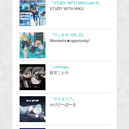
『STUDY WITH MIKU part 6』
STUDY WITH MIKU
『ワンオポ VOL.22』
Wonderful★opportunity!
『ruminate』
藍宮ことの
『サイネリア』
かげぴーぼーる