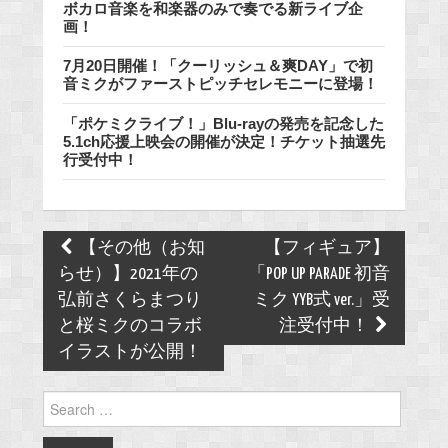
ボカロ音楽を和楽器のみで奏でる新ライブ企
画！
7月20日開催！「クーリッシュ＆爽DAY」で初
音ミクがファーストピッチセレモニーに登場！
「ポケミクライブ！」Blu-rayの発売を記念した
5.1ch応援上映会の開催が決定！チケット抽選先
行受付中！
Post
【その他（お知
【フィギュア】
navigation
らせ）】2021年の
「POP UP PARADE 初音
弘前さくらまつり
ミク YYB式 ver.」受
と桜ミクのコラボ
注受付中！
イラストが公開！
Search
for: