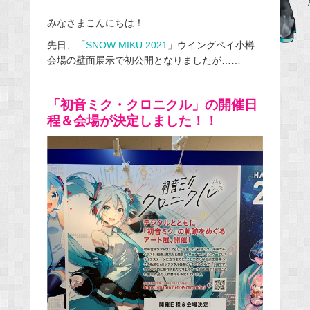
a
みなさまこんにちは！
c
e
先日、「
SNOW MIKU 2021
」ウイングベイ小樽
会場の壁面展示で初公開となりましたが……
b
o
o
「初音ミク・クロニクル」の開催日
k
程＆会場が決定しました！！