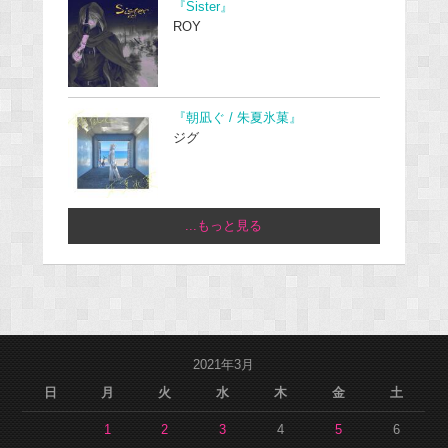
『Sister』
ROY
『朝凪ぐ / 朱夏氷菓』
ジグ
...もっと見る
2021年3月
日
月
火
水
木
金
土
1
2
3
4
5
6