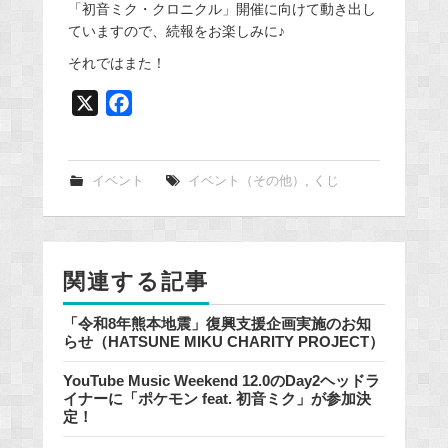
「初音ミク・クロニクル」開催に向けて動き出し
ていますので、続報をお楽しみに♪
それではまた！
X
F
a
c
e
イベント
イベント（その他）
,
くじ
b
o
o
関連する記事
k
「令和8年熊本地震」復興支援企画実施のお知
らせ（HATSUNE MIKU CHARITY PROJECT）
YouTube Music Weekend 12.0のDay2ヘッドラ
イナーに「ポケモン feat. 初音ミク」が参加決
定！