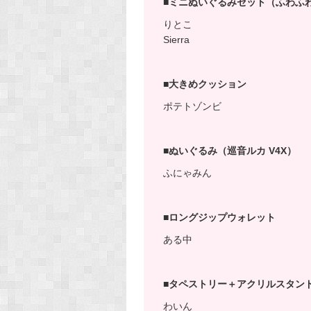
■ミニぬいぐるみセット（ふわふ
りとこ
Sierra
■大きめクッション
ポテトゾンビ
■ぬいぐるみ（巡音ルカ V4X）
ふにゃみん
■ロングジップウォレット
ある中
■タペストリー＋アクリルスタン
わいん