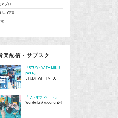
ピアプロ
過去の記事
音楽
音楽配信・サブスク
『STUDY WITH MIKU
part 6』
STUDY WITH MIKU
『ワンオポ VOL.22』
Wonderful★opportunity!