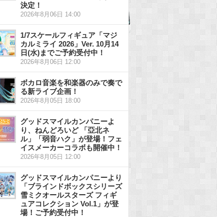
決定！
2026年8月06日 14:00
1/7スケールフィギュア「マジ
カルミライ 2026」Ver. 10月14
日(水)までご予約受付中！
2026年8月06日 12:00
ボカロ音楽を和楽器のみで奏で
る新ライブ企画！
2026年8月05日 18:00
グッドスマイルカンパニーよ
り、ねんどろいど 「亞北ネ
ル」「弱音ハク」が登場！フェ
イスメーカーコラボも開催中！
2026年8月05日 12:00
グッドスマイルカンパニーより
「ブラインドボックスシリーズ
雪ミクオールスターズ フィギ
ュアコレクション Vol.1」が登
場！ご予約受付中！