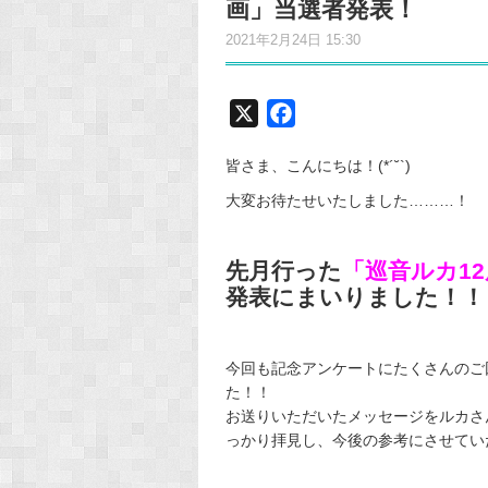
画」当選者発表！
2021年2月24日 15:30
X
F
a
皆さま、こんにちは！(*´˘`)
c
e
大変お待たせいたしました………！
b
o
先月行った
「
巡音ルカ12
o
発表にまいりました！！
k
今回も記念アンケートにたくさんのご
た！！
お送りいただいたメッセージをルカさ
っかり拝見し、今後の参考にさせてい