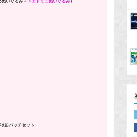
わぬいぐるみ＋
トエトミニぬいぐるみ
）
ド&缶バッチセット