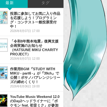
最新
タグ
投票に参加してお気に入り作品
を応援しよう！プログラミン
グ・コンテスト一般投票受付
中！
2026年8月07日 17:00
「令和8年熊本地震」復興支援
企画実施のお知らせ
（HATSUNE MIKU CHARITY
PROJECT）
2026年8月07日 12:00
作業用BGM『STUDY WITH
MIKU - part6 -』が『39ch』で
公開！ボサノバアレンジシリー
ズの締めくくり！
2026年8月06日 19:00
YouTube Music Weekend 12.0
のDay2ヘッドライナーに「ポ
ケモン feat. 初音ミク」が参加