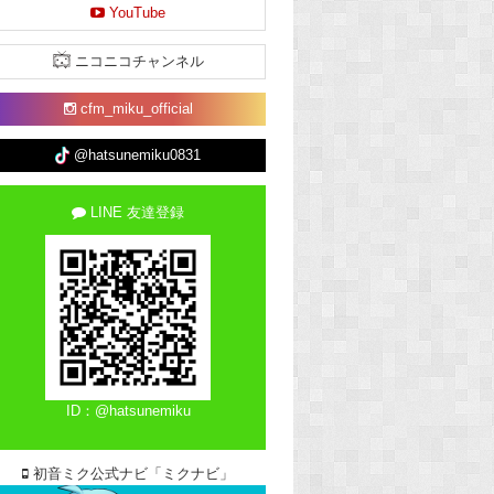
YouTube
ニコニコチャンネル
cfm_miku_official
@hatsunemiku0831
LINE 友達登録
ID：@hatsunemiku
初音ミク公式ナビ「ミクナビ」