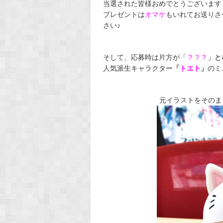
当選された皆様おめでとうございます
プレゼントは
オマケ
もいれてお送りさ
さい♪
そして、応募時は片方が「
？？？
」と
人気派生キャラクター
「
トエト
」
のミ
元イラストをそのま