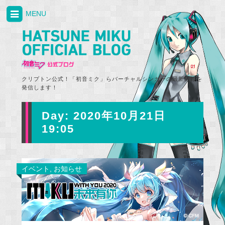
MENU
クリプトン公式！「初音ミク」らバーチャルシンガーの最新情報を
発信します！
Day:
2020年10月21日
19:05
イベント
,
お知らせ