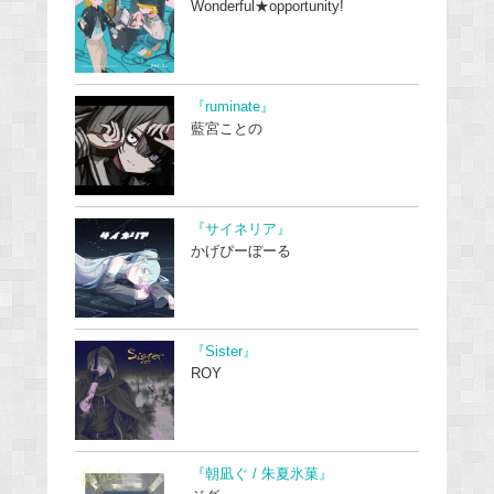
Wonderful★opportunity!
『ruminate』
藍宮ことの
『サイネリア』
かげぴーぼーる
『Sister』
ROY
『朝凪ぐ / 朱夏氷菓』