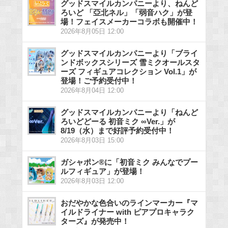
グッドスマイルカンパニーより、ねんど
ろいど 「亞北ネル」「弱音ハク」が登
場！フェイスメーカーコラボも開催中！
2026年8月05日 12:00
グッドスマイルカンパニーより「ブライ
ンドボックスシリーズ 雪ミクオールスタ
ーズ フィギュアコレクション Vol.1」が
登場！ご予約受付中！
2026年8月04日 12:00
グッドスマイルカンパニーより「ねんど
ろいどどーる 初音ミク ∞Ver.」が
8/19（水）まで好評予約受付中！
2026年8月03日 15:00
ガシャポン®に「初音ミク みんなでプー
ルフィギュア」が登場！
2026年8月03日 12:00
おだやかな色合いのラインマーカー『マ
イルドライナー with ピアプロキャラク
ターズ』が発売中！