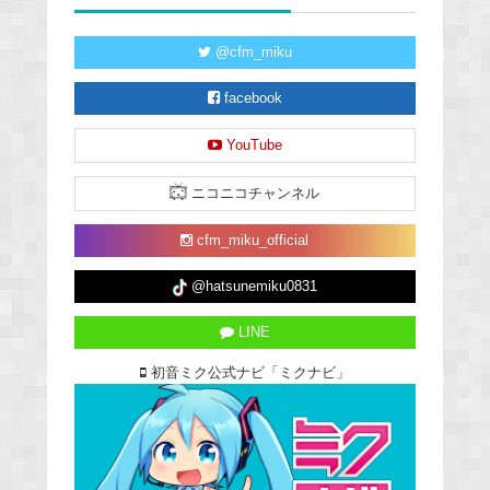
@cfm_miku
facebook
YouTube
ニコニコチャンネル
cfm_miku_official
@hatsunemiku0831
LINE
初音ミク公式ナビ「ミクナビ」