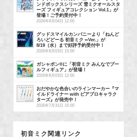
ンドボックスシリーズ 雪ミクオールスタ
ーズ フィギュアコレクション Vol.1」が
登場！ご予約受付中！
2026年8月04日 12:00
グッドスマイルカンパニーより「ねんど
ろいどどーる 初音ミク ∞Ver.」が
8/19（水）まで好評予約受付中！
2026年8月03日 15:00
ガシャポン®に「初音ミク みんなでプー
ルフィギュア」が登場！
2026年8月03日 12:00
おだやかな色合いのラインマーカー『マ
イルドライナー with ピアプロキャラク
ターズ』が発売中！
2026年7月31日 15:00
初音ミク関連リンク