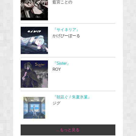
藍宮ことの
『サイネリア』
かげぴーぼーる
『Sister』
ROY
『朝凪ぐ / 朱夏氷菓』
ジグ
...もっと見る