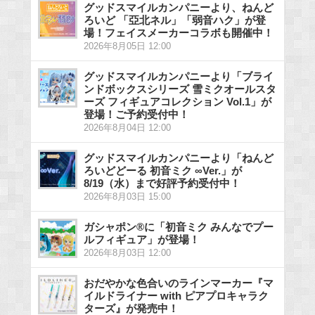
グッドスマイルカンパニーより、ねんど
ろいど 「亞北ネル」「弱音ハク」が登
場！フェイスメーカーコラボも開催中！
2026年8月05日 12:00
グッドスマイルカンパニーより「ブライ
ンドボックスシリーズ 雪ミクオールスタ
ーズ フィギュアコレクション Vol.1」が
登場！ご予約受付中！
2026年8月04日 12:00
グッドスマイルカンパニーより「ねんど
ろいどどーる 初音ミク ∞Ver.」が
8/19（水）まで好評予約受付中！
2026年8月03日 15:00
ガシャポン®に「初音ミク みんなでプー
ルフィギュア」が登場！
2026年8月03日 12:00
おだやかな色合いのラインマーカー『マ
イルドライナー with ピアプロキャラク
ターズ』が発売中！