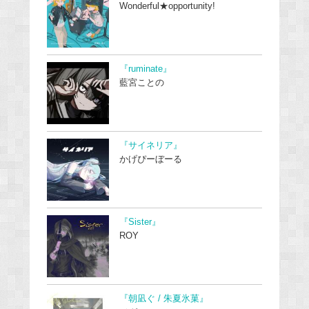
Wonderful★opportunity!
『ruminate』
藍宮ことの
『サイネリア』
かげぴーぼーる
『Sister』
ROY
『朝凪ぐ / 朱夏氷菓』