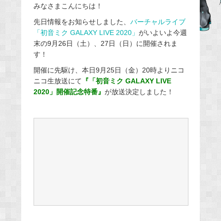
みなさまこんにちは！
c
e
先日情報をお知らせしました、
バーチャルライブ
「初音ミク GALAXY LIVE 2020」
がいよいよ今週
b
末の9月26日（土）、27日（日）に開催されま
o
す！
o
開催に先駆け、本日9月25日（金）20時よりニコ
k
ニコ生放送にて
『「初音ミク GALAXY LIVE
2020」開催記念特番』
が放送決定しました！