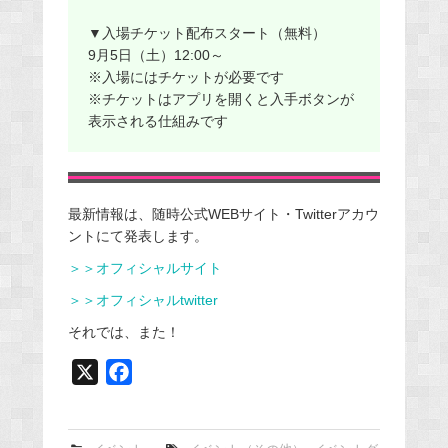
▼入場チケット配布スタート（無料）
9月5日（土）12:00～
※入場にはチケットが必要です
※チケットはアプリを開くと入手ボタンが
表示される仕組みです
最新情報は、随時公式WEBサイト・Twitterアカウ
ントにて発表します。
＞＞オフィシャルサイト
＞＞
オフィシャルtwitter
それでは、また！
X
F
a
c