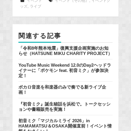
e
イベント
イベント（その他）
,
イベントグ
ッズ
,
ライブ
b
o
o
k
関連する記事
「令和8年熊本地震」復興支援企画実施のお知
らせ（HATSUNE MIKU CHARITY PROJECT）
YouTube Music Weekend 12.0のDay2ヘッドラ
イナーに「ポケモン feat. 初音ミク」が参加決
定！
ボカロ音楽を和楽器のみで奏でる新ライブ企
画！
『初音ミク』誕生秘話を浜松で。トークセッシ
ョンや書籍販売を実施！
初音ミク「マジカルミライ 2026」in
HAMAMATSU＆OSAKA開催直前！イベント情