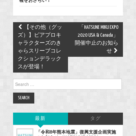
報をおさらい！
Post
【その他（グッ
「HATSUNE MIKU EXPO
navigation
ズ）】ピアプロキ
2020 USA & Canada」
ャラクターズのき
開催中止のお知ら
ゃらスリーブコレ
せ
クションデラック
スが登場！
Search
for:
最新
タグ
「令和8年熊本地震」復興支援企画実施