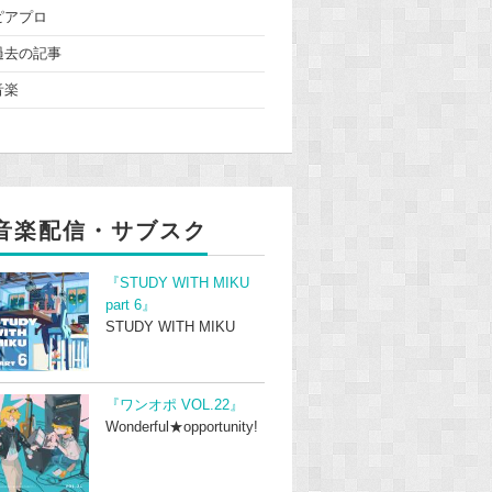
ピアプロ
過去の記事
音楽
音楽配信・サブスク
『STUDY WITH MIKU
part 6』
STUDY WITH MIKU
『ワンオポ VOL.22』
Wonderful★opportunity!