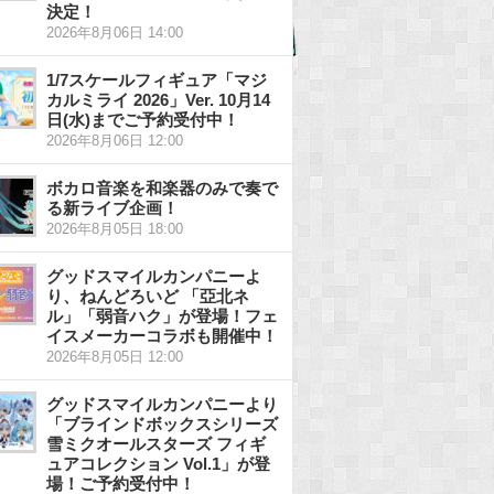
決定！
2026年8月06日 14:00
1/7スケールフィギュア「マジ
カルミライ 2026」Ver. 10月14
日(水)までご予約受付中！
2026年8月06日 12:00
ボカロ音楽を和楽器のみで奏で
る新ライブ企画！
2026年8月05日 18:00
グッドスマイルカンパニーよ
り、ねんどろいど 「亞北ネ
ル」「弱音ハク」が登場！フェ
イスメーカーコラボも開催中！
2026年8月05日 12:00
グッドスマイルカンパニーより
「ブラインドボックスシリーズ
雪ミクオールスターズ フィギ
ュアコレクション Vol.1」が登
場！ご予約受付中！