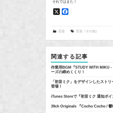
それではまた！
X
F
a
c
e
音楽
音楽（その他）
b
o
o
関連する記事
k
作業用BGM『STUDY WITH MIKU
ーズの締めくくり！
「初音ミク」をデザインしたストリートピアノ 
登場！
iTunes Storeで『初音ミク 
39ch Originals 『Cocho Cocho