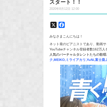
スタート！！
2020年8月12日 12:00
X
F
a
みなさまこんにちは！
c
e
ネット発のピアニストであり、動画サ
YouTubeチャンネル登録者数162
b
人気のバーチャルタレントたちの歌唱
o
ク,MEIKO,ミライアカリ,YuNi,富士
o
k