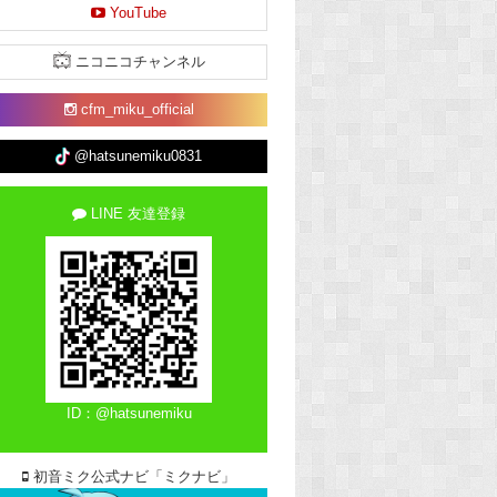
YouTube
ニコニコチャンネル
cfm_miku_official
@hatsunemiku0831
LINE 友達登録
ID：@hatsunemiku
初音ミク公式ナビ「ミクナビ」