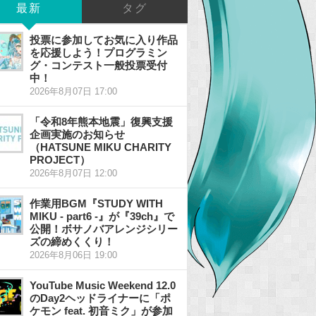
最新
タグ
投票に参加してお気に入り作品
を応援しよう！プログラミン
グ・コンテスト一般投票受付
中！
2026年8月07日 17:00
「令和8年熊本地震」復興支援
企画実施のお知らせ
（HATSUNE MIKU CHARITY
PROJECT）
2026年8月07日 12:00
作業用BGM『STUDY WITH
MIKU - part6 -』が『39ch』で
公開！ボサノバアレンジシリー
ズの締めくくり！
2026年8月06日 19:00
YouTube Music Weekend 12.0
のDay2ヘッドライナーに「ポ
ケモン feat. 初音ミク」が参加