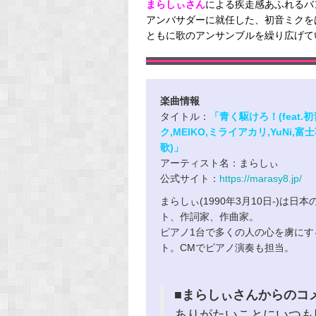
まらしぃさん
による疾走感あふれるバン
アンバサダーに
就任した、初音ミクを
ともに歌のアンサンブルを繰り広げて
楽曲情報
タイトル：
「青く駆けろ！(feat.
ク,MEIKO,ミライアカリ,YuNi,富
歌)」
アーティスト名：まらしぃ
公式サイト：
https://marasy8.jp/
まらしぃ(1990年3月10日-)は日
ト、作詞家、作曲家。
ピアノ1台で多くの人の心を虜にす
ト。CMでピアノ演奏も担当。
■まらしぃさんからのコ
ありがたいことにいつも