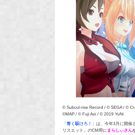
© Subcul-rise Record / ©︎ SEGA / ©︎ Cr
©MAP / ©︎ Fuji Aoi / ©︎ 2019 YuNi
「
青く駆けろ！
」は、今年3月に開催
リスエット」のCM用に
まらしぃさん