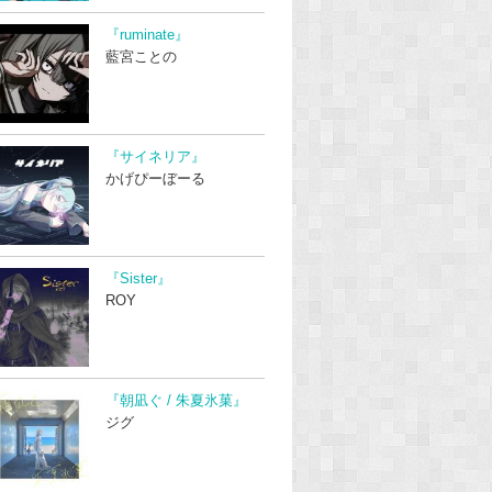
『ruminate』
藍宮ことの
『サイネリア』
かげぴーぼーる
『Sister』
ROY
『朝凪ぐ / 朱夏氷菓』
ジグ