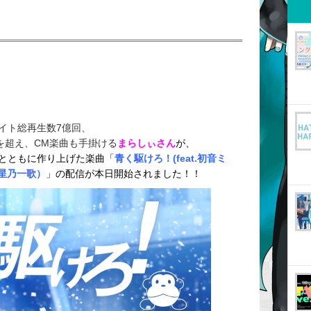
イト総再生数7億回、
万人を超え、CM楽曲も手掛ける
まらしぃさん
が、
とともに作り上げた楽曲「
青く駆けろ！(feat.初音ミ
葵,星乃一歌）
」の配信が本日開始されました！！