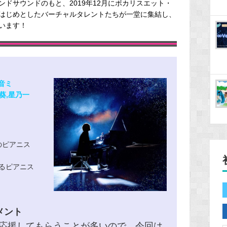
ドサウンドのもと、2019年12月にポカリスエット・
はじめとしたバーチャルタレントたちが一堂に集結し、
います！
初音ミ
士葵,星乃一
本のピアニス
るピアニス
メント
応援してもらうことが多いので、今回は