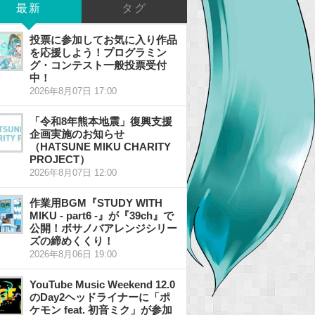
最新
タグ
投票に参加してお気に入り作品
を応援しよう！プログラミン
グ・コンテスト一般投票受付
中！
2026年8月07日 17:00
「令和8年熊本地震」復興支援
企画実施のお知らせ
（HATSUNE MIKU CHARITY
PROJECT）
2026年8月07日 12:00
作業用BGM『STUDY WITH
MIKU - part6 -』が『39ch』で
公開！ボサノバアレンジシリー
ズの締めくくり！
2026年8月06日 19:00
YouTube Music Weekend 12.0
のDay2ヘッドライナーに「ポ
ケモン feat. 初音ミク」が参加