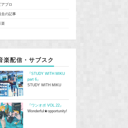
ピアプロ
過去の記事
音楽
音楽配信・サブスク
『STUDY WITH MIKU
part 6』
STUDY WITH MIKU
『ワンオポ VOL.22』
Wonderful★opportunity!