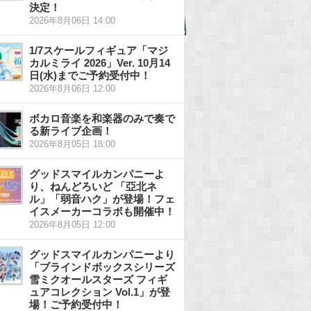
決定！
2026年8月06日 14:00
1/7スケールフィギュア「マジ
カルミライ 2026」Ver. 10月14
日(水)までご予約受付中！
2026年8月06日 12:00
ボカロ音楽を和楽器のみで奏で
る新ライブ企画！
2026年8月05日 18:00
グッドスマイルカンパニーよ
り、ねんどろいど 「亞北ネ
ル」「弱音ハク」が登場！フェ
イスメーカーコラボも開催中！
2026年8月05日 12:00
グッドスマイルカンパニーより
「ブラインドボックスシリーズ
雪ミクオールスターズ フィギ
ュアコレクション Vol.1」が登
場！ご予約受付中！