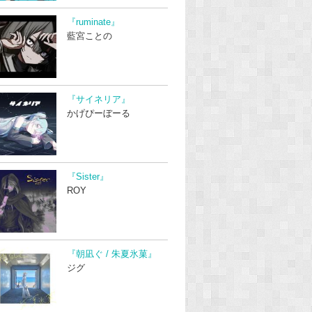
『ruminate』
藍宮ことの
『サイネリア』
かげぴーぼーる
『Sister』
ROY
『朝凪ぐ / 朱夏氷菓』
ジグ