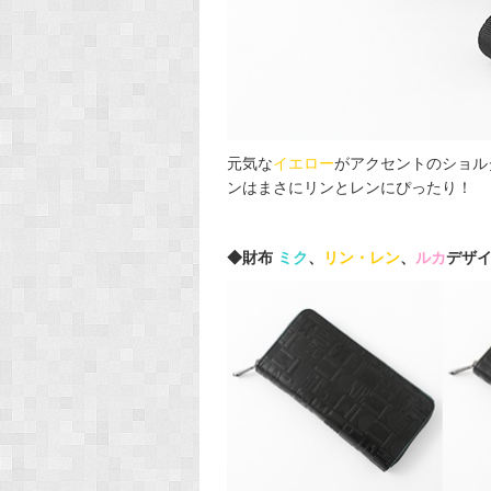
元気な
イエロー
がアクセントのショル
ンはまさにリンとレンにぴったり！
◆財布
ミク
、
リン・レン
、
ルカ
デザイン