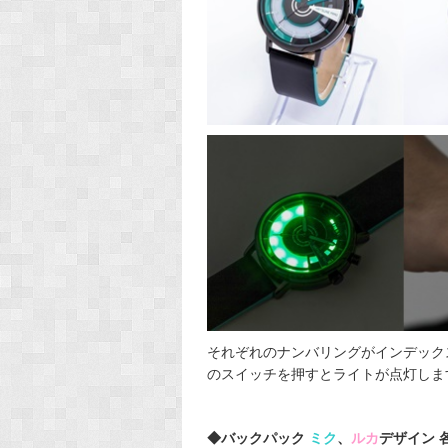
そ
れぞれのナンバリングがインデック
のスイッチを押すとライトが点灯しま
◆バックパック
ミク
、
ルカ
デザイン 各