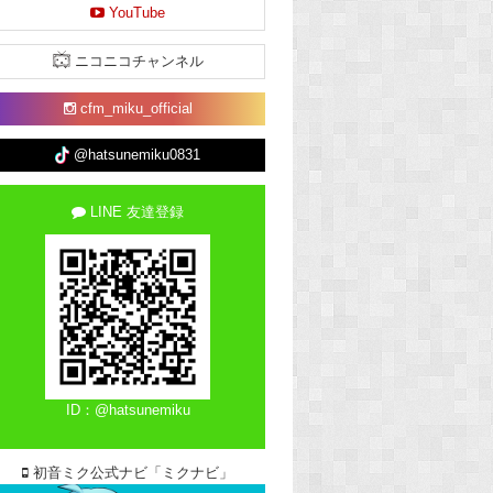
YouTube
ニコニコチャンネル
cfm_miku_official
@hatsunemiku0831
LINE 友達登録
ID：@hatsunemiku
初音ミク公式ナビ「ミクナビ」