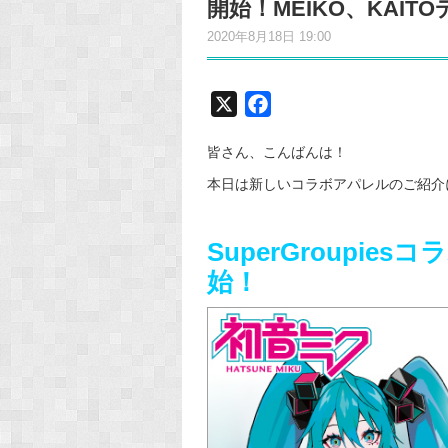
開始！MEIKO、KAI
2020年8月18日 19:00
X
F
a
皆さん、こんばんは！
c
e
b
o
SuperGroupies
コラ
o
始！
k