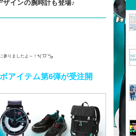
TOデザインの腕時計も登場♪
本日は新しいコラボアパレルのご紹介に参りましたよ～！٩(ˊᗜˋ*)و
ボアイテム第6弾が受注開