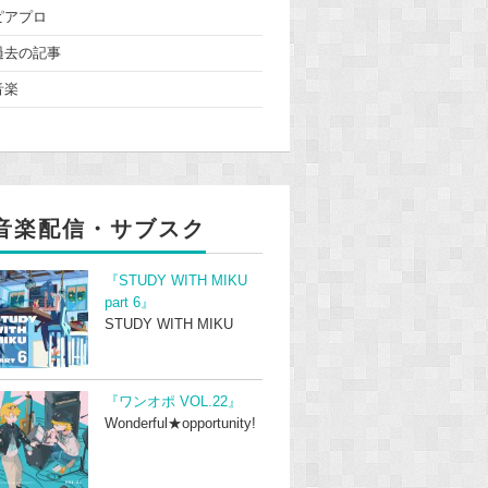
ピアプロ
過去の記事
音楽
音楽配信・サブスク
『STUDY WITH MIKU
part 6』
STUDY WITH MIKU
『ワンオポ VOL.22』
Wonderful★opportunity!