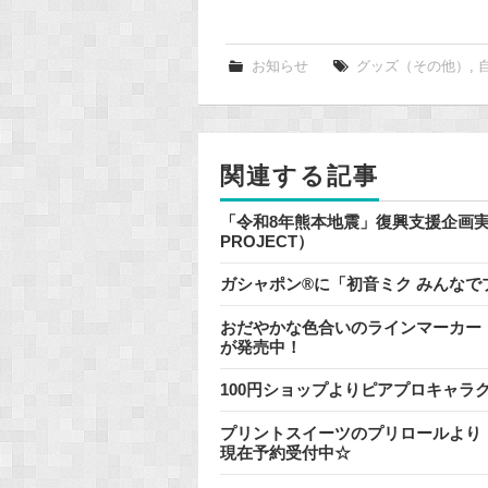
a
c
e
お知らせ
グッズ（その他）
,
b
o
o
関連する記事
k
「令和8年熊本地震」復興支援企画実施のお
PROJECT）
ガシャポン®に「初音ミク みんな
おだやかな色合いのラインマーカー『
が発売中！
100円ショップよりピアプロキャラ
プリントスイーツのプリロールより
現在予約受付中☆