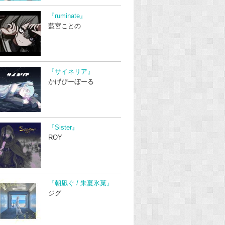
『ruminate』
藍宮ことの
『サイネリア』
かげぴーぼーる
『Sister』
ROY
『朝凪ぐ / 朱夏氷菓』
ジグ