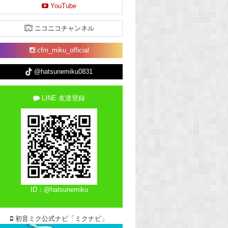
YouTube
ニコニコチャンネル
cfm_miku_official
@hatsunemiku0831
LINE 友達登録
ID：@hatsunemiku
初音ミク公式ナビ「ミクナビ」