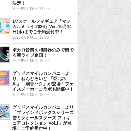
決定！
2026年8月06日 14:00
1/7スケールフィギュア「マジ
カルミライ 2026」Ver. 10月14
日(水)までご予約受付中！
2026年8月06日 12:00
ボカロ音楽を和楽器のみで奏で
る新ライブ企画！
2026年8月05日 18:00
グッドスマイルカンパニーよ
り、ねんどろいど 「亞北ネ
ル」「弱音ハク」が登場！フェ
イスメーカーコラボも開催中！
2026年8月05日 12:00
グッドスマイルカンパニーより
「ブラインドボックスシリーズ
雪ミクオールスターズ フィギ
ュアコレクション Vol.1」が登
場！ご予約受付中！