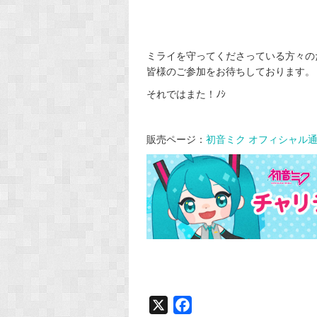
ミライを守ってくださっている方々の
皆様のご参加をお待ちしております。
それではまた！ﾉｼ
販売ページ：
初音ミク オフィシャル
X
F