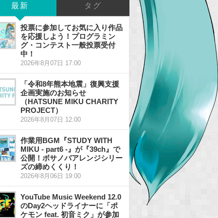
最新
タグ
投票に参加してお気に入り作品
を応援しよう！プログラミン
グ・コンテスト一般投票受付
中！
2026年8月07日 17:00
「令和8年熊本地震」復興支援
企画実施のお知らせ
（HATSUNE MIKU CHARITY
PROJECT）
2026年8月07日 12:00
作業用BGM『STUDY WITH
MIKU - part6 -』が『39ch』で
公開！ボサノバアレンジシリー
ズの締めくくり！
2026年8月06日 19:00
YouTube Music Weekend 12.0
のDay2ヘッドライナーに「ポ
ケモン feat. 初音ミク」が参加