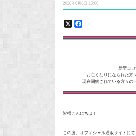
2020年6月8日 15:00
X
F
a
c
e
b
o
新型コロ
o
お亡くなりになられた方
k
現在闘病されている方々の
皆様こんにちは！
この度、オフィシャル通販サイトにて