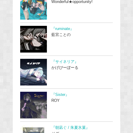
Wonderful★opportunity!
『ruminate』
藍宮ことの
『サイネリア』
かげぴーぼーる
『Sister』
ROY
『朝凪ぐ / 朱夏氷菓』