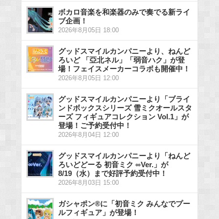
ボカロ音楽を和楽器のみで奏でる新ライ
ブ企画！
2026年8月05日 18:00
グッドスマイルカンパニーより、ねんど
ろいど 「亞北ネル」「弱音ハク」が登
場！フェイスメーカーコラボも開催中！
2026年8月05日 12:00
グッドスマイルカンパニーより「ブライ
ンドボックスシリーズ 雪ミクオールスタ
ーズ フィギュアコレクション Vol.1」が
登場！ご予約受付中！
2026年8月04日 12:00
グッドスマイルカンパニーより「ねんど
ろいどどーる 初音ミク ∞Ver.」が
8/19（水）まで好評予約受付中！
2026年8月03日 15:00
ガシャポン®に「初音ミク みんなでプー
ルフィギュア」が登場！