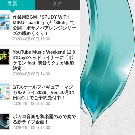
最新
タグ
作業用BGM『STUDY WITH
MIKU - part6 -』が『39ch』で
公開！ボサノバアレンジシリー
ズの締めくくり！
2026年8月06日 19:00
YouTube Music Weekend 12.0
のDay2ヘッドライナーに「ポ
ケモン feat. 初音ミク」が参加
決定！
2026年8月06日 14:00
1/7スケールフィギュア「マジ
カルミライ 2026」Ver. 10月14
日(水)までご予約受付中！
2026年8月06日 12:00
ボカロ音楽を和楽器のみで奏で
る新ライブ企画！
2026年8月05日 18:00