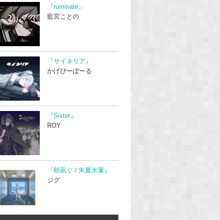
『ruminate』
藍宮ことの
『サイネリア』
かげぴーぼーる
『Sister』
ROY
『朝凪ぐ / 朱夏氷菓』
ジグ