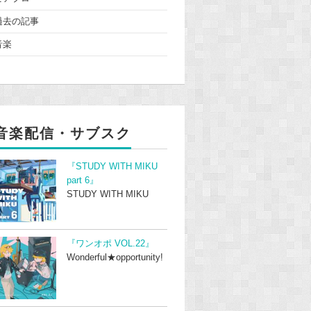
過去の記事
音楽
音楽配信・サブスク
『STUDY WITH MIKU
part 6』
STUDY WITH MIKU
『ワンオポ VOL.22』
Wonderful★opportunity!