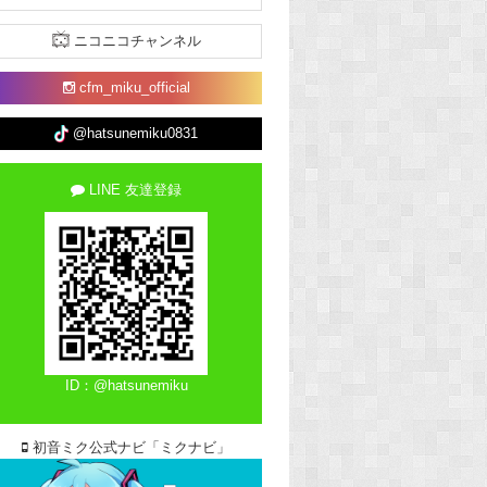
ニコニコチャンネル
cfm_miku_official
@hatsunemiku0831
LINE 友達登録
ID：@hatsunemiku
初音ミク公式ナビ「ミクナビ」