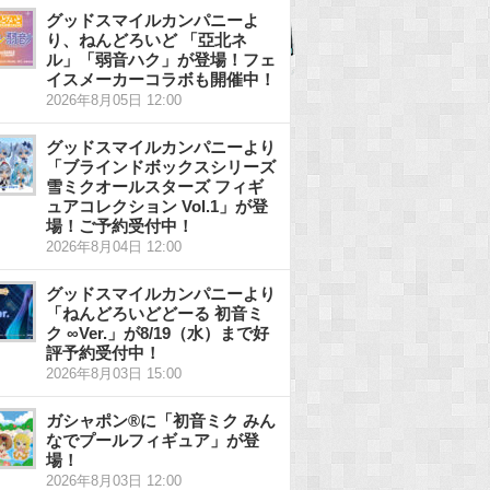
グッドスマイルカンパニーよ
り、ねんどろいど 「亞北ネ
ル」「弱音ハク」が登場！フェ
イスメーカーコラボも開催中！
2026年8月05日 12:00
グッドスマイルカンパニーより
「ブラインドボックスシリーズ
雪ミクオールスターズ フィギ
ュアコレクション Vol.1」が登
場！ご予約受付中！
2026年8月04日 12:00
グッドスマイルカンパニーより
「ねんどろいどどーる 初音ミ
ク ∞Ver.」が8/19（水）まで好
評予約受付中！
2026年8月03日 15:00
ガシャポン®に「初音ミク みん
なでプールフィギュア」が登
場！
2026年8月03日 12:00